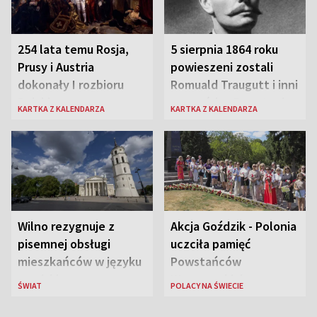
254 lata temu Rosja,
5 sierpnia 1864 roku
Prusy i Austria
powieszeni zostali
dokonały I rozbioru
Romuald Traugutt i inni
Polski
przywódcy Powstania
KARTKA Z KALENDARZA
KARTKA Z KALENDARZA
Styczniowego
Wilno rezygnuje z
Akcja Goździk - Polonia
pisemnej obsługi
uczciła pamięć
mieszkańców w języku
Powstańców
rosyjskim
Warszawskich
ŚWIAT
POLACY NA ŚWIECIE