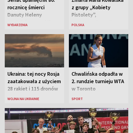
rocznicę śmierci
z grupy „Kobiety
Danuty Heleny
Pistolety”,
Siedzikówny „Inki”
sanitariuszka pułku
WYDARZENIA
POLSKA
„Baszta”
Ukraina: tej nocy Rosja
Chwalińska odpadła w
zaatakowała z użyciem
2. rundzie turnieju WTA
28 rakiet i 115 dronów
w Toronto
WOJNA NA UKRAINIE
SPORT