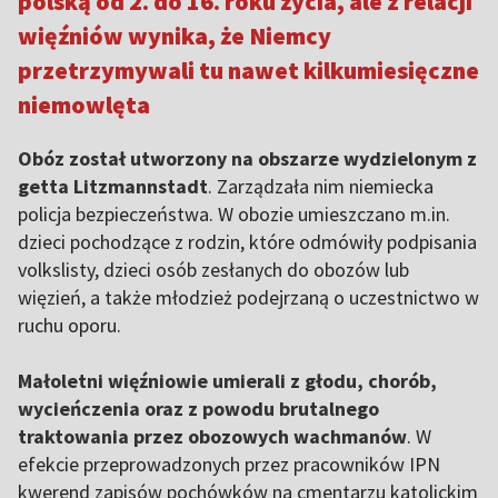
polską od 2. do 16. roku życia, ale z relacji
więźniów wynika, że Niemcy
przetrzymywali tu nawet kilkumiesięczne
niemowlęta
Obóz został utworzony na obszarze wydzielonym z
getta Litzmannstadt
. Zarządzała nim niemiecka
policja bezpieczeństwa. W obozie umieszczano m.in.
dzieci pochodzące z rodzin, które odmówiły podpisania
volkslisty, dzieci osób zesłanych do obozów lub
więzień, a także młodzież podejrzaną o uczestnictwo w
ruchu oporu.
Małoletni więźniowie umierali z głodu, chorób,
wycieńczenia oraz z powodu brutalnego
traktowania przez obozowych wachmanów
. W
efekcie przeprowadzonych przez pracowników IPN
kwerend zapisów pochówków na cmentarzu katolickim