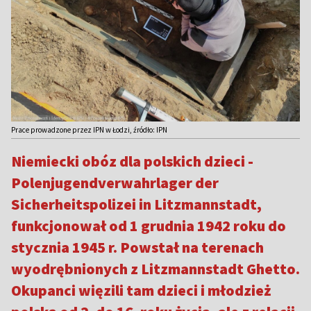
Prace prowadzone przez IPN w Łodzi, źródło: IPN
Niemiecki obóz dla polskich dzieci -
Polenjugendverwahrlager der
Sicherheitspolizei in Litzmannstadt,
funkcjonował od 1 grudnia 1942 roku do
stycznia 1945 r. Powstał na terenach
wyodrębnionych z Litzmannstadt Ghetto.
Okupanci więzili tam dzieci i młodzież