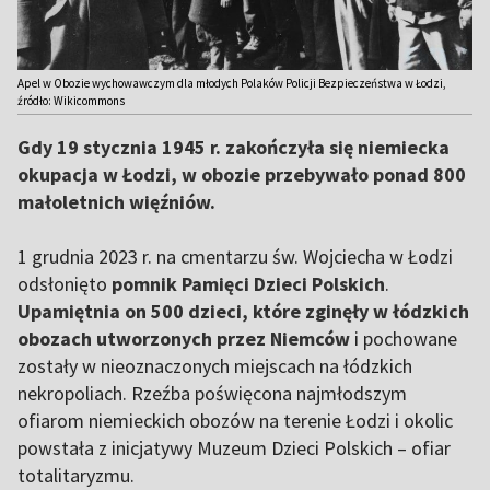
Apel w Obozie wychowawczym dla młodych Polaków Policji Bezpieczeństwa w Łodzi,
źródło: Wikicommons
Gdy 19 stycznia 1945 r. zakończyła się niemiecka
okupacja w Łodzi, w obozie przebywało ponad 800
małoletnich więźniów.
1 grudnia 2023 r. na cmentarzu św. Wojciecha w Łodzi
odsłonięto
pomnik Pamięci Dzieci Polskich
.
Upamiętnia on 500 dzieci, które zginęły w łódzkich
obozach utworzonych przez Niemców
i pochowane
zostały w nieoznaczonych miejscach na łódzkich
nekropoliach. Rzeźba poświęcona najmłodszym
ofiarom niemieckich obozów na terenie Łodzi i okolic
powstała z inicjatywy Muzeum Dzieci Polskich – ofiar
totalitaryzmu.