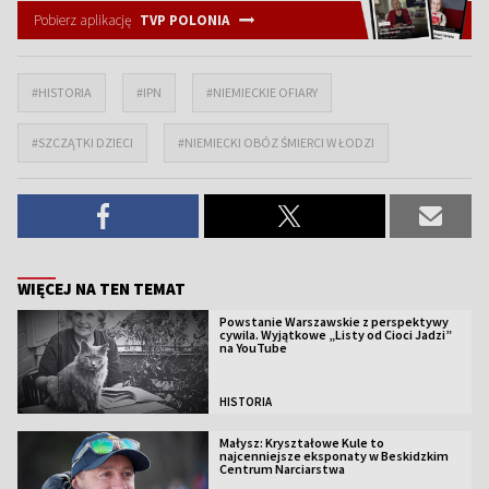
Pobierz aplikację
TVP POLONIA
#HISTORIA
#IPN
#NIEMIECKIE OFIARY
#SZCZĄTKI DZIECI
#NIEMIECKI OBÓZ ŚMIERCI W ŁODZI
WIĘCEJ NA TEN TEMAT
Powstanie Warszawskie z perspektywy
cywila. Wyjątkowe „Listy od Cioci Jadzi”
na YouTube
HISTORIA
Małysz: Kryształowe Kule to
najcenniejsze eksponaty w Beskidzkim
Centrum Narciarstwa