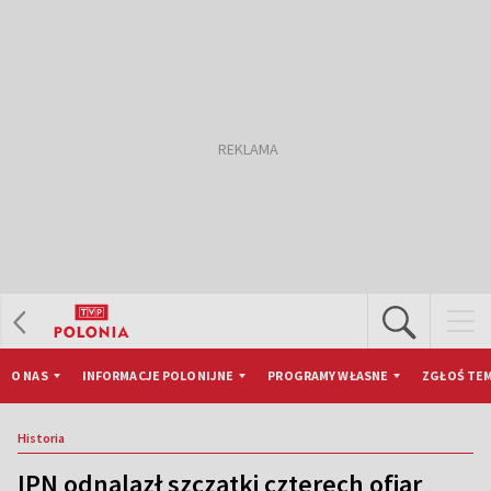
O NAS
INFORMACJE POLONIJNE
PROGRAMY WŁASNE
ZGŁOŚ TEM
Historia
IPN odnalazł szczątki czterech ofiar