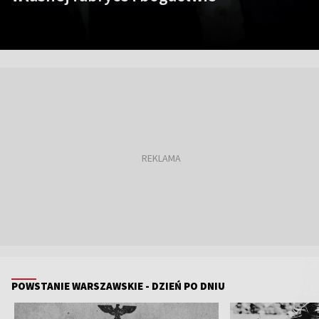
Item 1 of 7
POWSTANIE WARSZAWSKIE - DZIEŃ PO DNIU