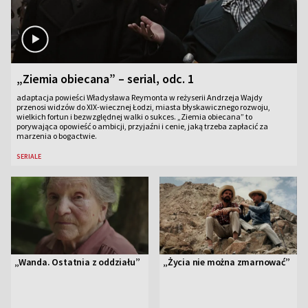
„Ziemia obiecana” – serial, odc. 1
adaptacja powieści Władysława Reymonta w reżyserii Andrzeja Wajdy
przenosi widzów do XIX-wiecznej Łodzi, miasta błyskawicznego rozwoju,
wielkich fortun i bezwzględnej walki o sukces. „Ziemia obiecana” to
porywająca opowieść o ambicji, przyjaźni i cenie, jaką trzeba zapłacić za
marzenia o bogactwie.
SERIALE
„Wanda. Ostatnia z oddziału”
„Życia nie można zmarnować”