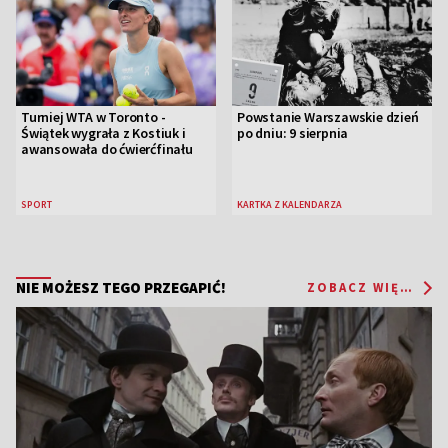
Turniej WTA w Toronto -
Powstanie Warszawskie dzień
Świątek wygrała z Kostiuk i
po dniu: 9 sierpnia
awansowała do ćwierćfinału
SPORT
KARTKA Z KALENDARZA
NIE MOŻESZ TEGO PRZEGAPIĆ!
ZOBACZ WIĘCEJ