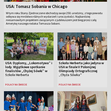
USA: Tomasz Sobania w Chicago
W tym roku Stany Zjednoczone obchodzą swoje 250. urodziny, z tego powodu
odbywa się mnóstwo różnych wydarzeń i uroczystości. Najbardziej
niesamowitym projektem związanym z jubileuszem jest bieg przez całą
Amerykę naszego rodaka Tomasza Sobani.
USA: Dyplomy, „Lokomotywa” i
Szkoła Herberta jako jedyna w
lody. Wyjątkowe spotkanie
USA w finale V Polonijnej
finalistów „Chyżej Sówki” w
Olimpiady Ortograficznej
Szkole Herberta
„Chyża Sówka”
POLACY NA ŚWIECIE
POLACY NA ŚWIECIE