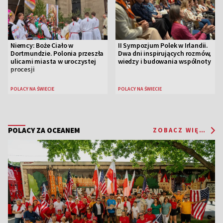
Niemcy: Boże Ciało w
II Sympozjum Polek w Irlandii.
Dortmundzie. Polonia przeszła
Dwa dni inspirujących rozmów,
ulicami miasta w uroczystej
wiedzy i budowania wspólnoty
procesji
POLACY NA ŚWIECIE
POLACY NA ŚWIECIE
POLACY ZA OCEANEM
ZOBACZ WIĘCEJ...