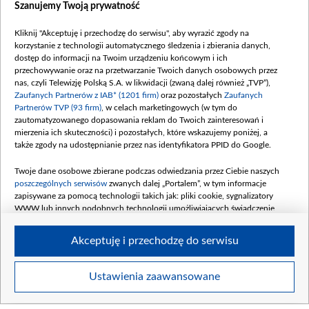
Szanujemy Twoją prywatność
Kliknij "Akceptuję i przechodzę do serwisu", aby wyrazić zgody na
korzystanie z technologii automatycznego śledzenia i zbierania danych,
dostęp do informacji na Twoim urządzeniu końcowym i ich
przechowywanie oraz na przetwarzanie Twoich danych osobowych przez
nas, czyli Telewizję Polską S.A. w likwidacji (zwaną dalej również „TVP”),
Zaufanych Partnerów z IAB* (1201 firm)
oraz pozostałych
Zaufanych
Partnerów TVP (93 firm)
, w celach marketingowych (w tym do
zautomatyzowanego dopasowania reklam do Twoich zainteresowań i
mierzenia ich skuteczności) i pozostałych, które wskazujemy poniżej, a
także zgody na udostępnianie przez nas identyfikatora PPID do Google.
Twoje dane osobowe zbierane podczas odwiedzania przez Ciebie naszych
poszczególnych serwisów
zwanych dalej „Portalem”, w tym informacje
zapisywane za pomocą technologii takich jak: pliki cookie, sygnalizatory
WWW lub innych podobnych technologii umożliwiających świadczenie
dopasowanych i bezpiecznych usług, personalizację treści oraz reklam,
udostępnianie funkcji mediów społecznościowych oraz analizowanie ruchu
Akceptuję i przechodzę do serwisu
w Internecie.
Twoje dane osobowe zbierane podczas odwiedzania przez Ciebie
Ustawienia zaawansowane
poszczególnych serwisów
na Portalu, takie jak adresy IP, identyfikatory
Twoich urządzeń końcowych i identyfikatory plików cookie, informacje o