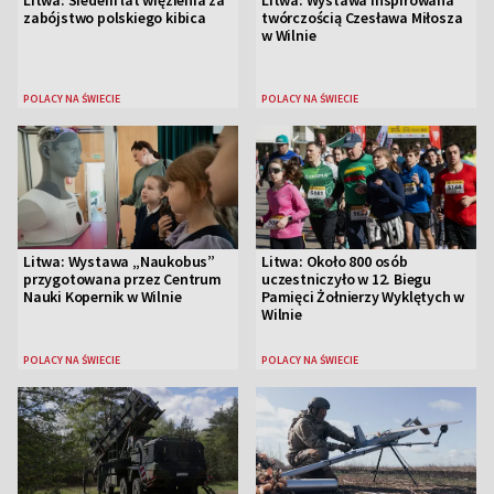
Litwa: Siedem lat więzienia za
Litwa: Wystawa inspirowana
zabójstwo polskiego kibica
twórczością Czesława Miłosza
w Wilnie
POLACY NA ŚWIECIE
POLACY NA ŚWIECIE
Litwa: Wystawa „Naukobus”
Litwa: Około 800 osób
przygotowana przez Centrum
uczestniczyło w 12. Biegu
Nauki Kopernik w Wilnie
Pamięci Żołnierzy Wyklętych w
Wilnie
POLACY NA ŚWIECIE
POLACY NA ŚWIECIE