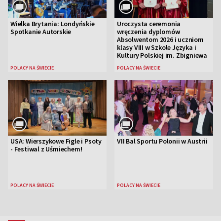
Wielka Brytania: Londyńskie
Uroczysta ceremonia
Spotkanie Autorskie
wręczenia dyplomów
Absolwentom 2026 i uczniom
klasy VIII w Szkole Języka i
Kultury Polskiej im. Zbigniewa
Herberta
POLACY NA ŚWIECIE
POLACY NA ŚWIECIE
USA: Wierszykowe Figle i Psoty
VII Bal Sportu Polonii w Austrii
- Festiwal z Uśmiechem!
POLACY NA ŚWIECIE
POLACY NA ŚWIECIE