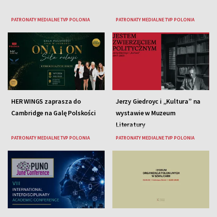
PATRONATY MEDIALNE TVP POLONIA
PATRONATY MEDIALNE TVP POLONIA
HER WINGS zaprasza do
Jerzy Giedroyc i „Kultura” na
Cambridge na Galę Polskości
wystawie w Muzeum
Literatury
PATRONATY MEDIALNE TVP POLONIA
PATRONATY MEDIALNE TVP POLONIA