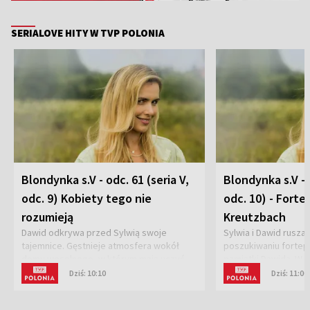
SERIALOVE HITY W TVP POLONIA
Blondynka s.V - odc. 61 (seria V,
Blondynka s.V - o
odc. 9) Kobiety tego nie
odc. 10) - Forte
rozumieją
Kreutzbach
Dawid odkrywa przed Sylwią swoje
Sylwia i Dawid rusza
tajemnice. Gęstnieje atmosfera wokół
poszukiwaniu fortepi
domu weselnego, w którym mają uczyć
pamiątki Dawida. W 
się uzdolnione muzyczne dzieci z Polski i
przygotowania do ch
Dziś: 10:10
Dziś: 11:00
sieroty wojenne z całego świata. Jasiunia
Brakuje jeszcze Sylwi
jest smutna po odmowie wyjazdu przez
chrzest odbędzie się