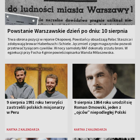
Powstanie Warszawskie dzień po dniu: 10 sierpnia
Trwa obrona pozycji w rejonie Okopowej. Powstańcy obsadzają Pałac Staszica i
zdobywają browar Haberbusch i Schiele. Jęczmień z jego magazynów pozwoli
przetrwać tysiącom cywilów. W nocy samoloty RAF dokonały zrzutu broni. W
egzekucji przy Focha 4 ginie powieściopisarka Wanda Miłaszewska.
9 sierpnia 1991 roku terroryści
9 sierpnia 1864 roku urodził się
zastrzelili polskich misjonarzy
Roman Dmowski, jeden z
w Peru
„ojców” niepodległej Polski
KARTKA Z KALENDARZA
KARTKA Z KALENDARZA