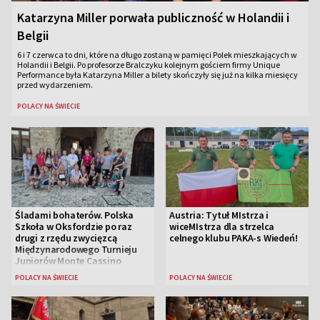
Katarzyna Miller porwała publiczność w Holandii i
Belgii
6 i 7 czerwca to dni, które na długo zostaną w pamięci Polek mieszkających w
Holandii i Belgii. Po profesorze Bralczyku kolejnym gościem firmy Unique
Performance była Katarzyna Miller a bilety skończyły się już na kilka miesięcy
przed wydarzeniem.
POLACY NA ŚWIECIE
Śladami bohaterów. Polska
Austria: Tytuł MIstrza i
Szkoła w Oksfordzie po raz
wiceMIstrza dla strzelca
drugi z rzędu zwycięzcą
celnego klubu PAKA-s Wiedeń!
Międzynarodowego Turnieju
Juniorów Monte Cassino
POLACY NA ŚWIECIE
POLACY NA ŚWIECIE