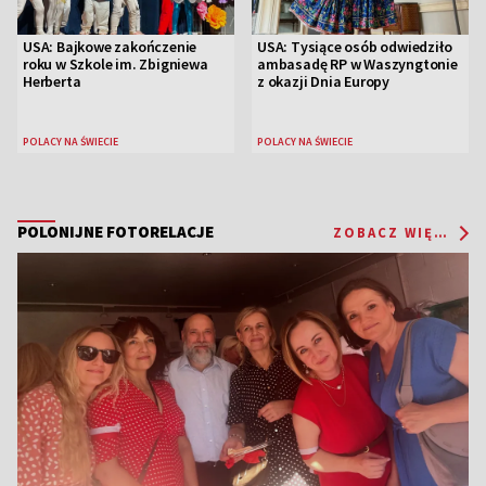
USA: Bajkowe zakończenie
USA: Tysiące osób odwiedziło
roku w Szkole im. Zbigniewa
ambasadę RP w Waszyngtonie
Herberta
z okazji Dnia Europy
POLACY NA ŚWIECIE
POLACY NA ŚWIECIE
POLONIJNE FOTORELACJE
ZOBACZ WIĘCEJ