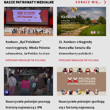
NASZE PATRONATY MEDIALNE
ZOBACZ WIĘCEJ
Konkurs „Być Polakiem”
21. Konkurs o Nagrodę
rozstrzygnięty. Młoda Polonia
Marszałka Senatu dla
udowadnia, że Polska to stan
dziennikarzy polskich i
serca
polonijnych
PATRONATY MEDIALNE TVP POLONIA
PATRONATY MEDIALNE TVP POLONIA
Nauczyciele polonijni poznają
Nauczyciele polonijni spotkają
historię najnowszą z IPN
się z historią najnowszą