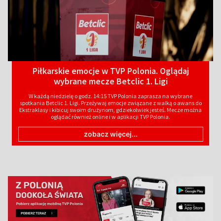
Piłkarskie emocje w TVP Polonia. Oglądaj
wybrane mecze Betclic 1. Ligi
W każdą niedzielę o godz. 14:15 TVP Polonia zaprasza na wybrane
spotkania Betclic 1. Ligi. Przeżywaj emocje związane z walką o awans do
Ekstraklasy i kibicuj swoim drużynom, gdziekolwiek jesteś. Mecze można
oglądać również online i w aplikacji TVP Polonia.
zobacz więcej...