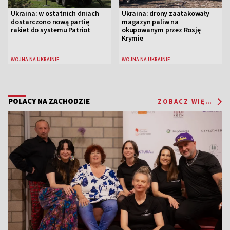
Ukraina: w ostatnich dniach
Ukraina: drony zaatakowały
dostarczono nową partię
magazyn paliw na
rakiet do systemu Patriot
okupowanym przez Rosję
Krymie
WOJNA NA UKRAINIE
WOJNA NA UKRAINIE
POLACY NA ZACHODZIE
ZOBACZ WIĘCEJ