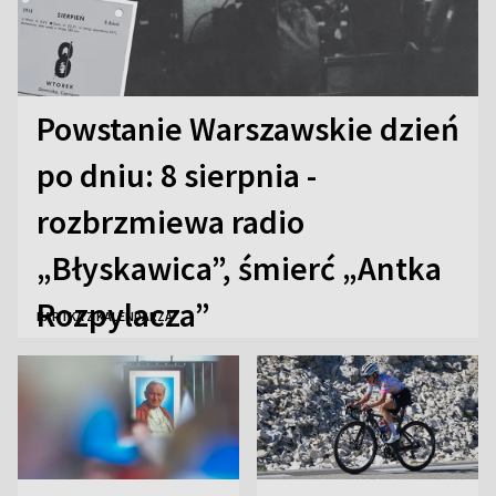
Powstanie Warszawskie dzień
po dniu: 8 sierpnia -
rozbrzmiewa radio
„Błyskawica”, śmierć „Antka
Rozpylacza”
KARTKA Z KALENDARZA