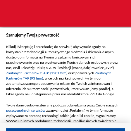
Szanujemy Twoją prywatność
Kliknij "Akceptuję i przechodzę do serwisu", aby wyrazić zgody na
korzystanie z technologii automatycznego śledzenia i zbierania danych,
dostęp do informacji na Twoim urządzeniu końcowym i ich
przechowywanie oraz na przetwarzanie Twoich danych osobowych przez
nas, czyli Telewizję Polską S.A. w likwidacji (zwaną dalej również „TVP”),
Zaufanych Partnerów z IAB* (1201 firm)
oraz pozostałych
Zaufanych
Partnerów TVP (93 firm)
, w celach marketingowych (w tym do
zautomatyzowanego dopasowania reklam do Twoich zainteresowań i
mierzenia ich skuteczności) i pozostałych, które wskazujemy poniżej, a
także zgody na udostępnianie przez nas identyfikatora PPID do Google.
Twoje dane osobowe zbierane podczas odwiedzania przez Ciebie naszych
poszczególnych serwisów
zwanych dalej „Portalem”, w tym informacje
zapisywane za pomocą technologii takich jak: pliki cookie, sygnalizatory
WWW lub innych podobnych technologii umożliwiających świadczenie
dopasowanych i bezpiecznych usług, personalizację treści oraz reklam,