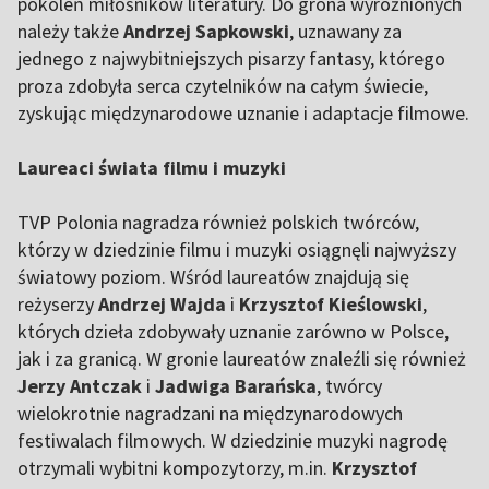
pokoleń miłośników literatury. Do grona wyróżnionych
należy także
Andrzej Sapkowski
, uznawany za
jednego z najwybitniejszych pisarzy fantasy, którego
proza zdobyła serca czytelników na całym świecie,
zyskując międzynarodowe uznanie i adaptacje filmowe.
Laureaci świata filmu i muzyki
TVP Polonia nagradza również polskich twórców,
którzy w dziedzinie filmu i muzyki osiągnęli najwyższy
światowy poziom. Wśród laureatów znajdują się
reżyserzy
Andrzej Wajda
i
Krzysztof Kieślowski
,
których dzieła zdobywały uznanie zarówno w Polsce,
jak i za granicą. W gronie laureatów znaleźli się również
Jerzy Antczak
i
Jadwiga Barańska
, twórcy
wielokrotnie nagradzani na międzynarodowych
festiwalach filmowych. W dziedzinie muzyki nagrodę
otrzymali wybitni kompozytorzy, m.in.
Krzysztof