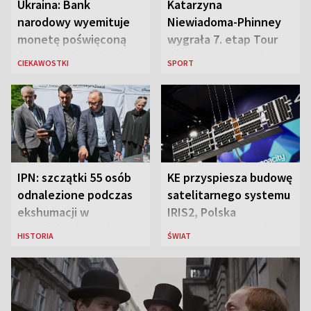
Ukraina: Bank
Katarzyna
narodowy wyemituje
Niewiadoma-Phinney
monetę poświęconą
wygrała 7. etap Tour
św. Janowi Pawłowi II
de France i została
CIEKAWOSTKI
SPORT
liderką wyścigu
IPN: szczątki 55 osób
KE przyspiesza budowę
odnalezione podczas
satelitarnego systemu
ekshumacji w
IRIS2, Polska
Ostrówkach i Woli
przeznaczy 656 mln
HISTORIA
ŚWIAT
Ostrowieckiej
euro