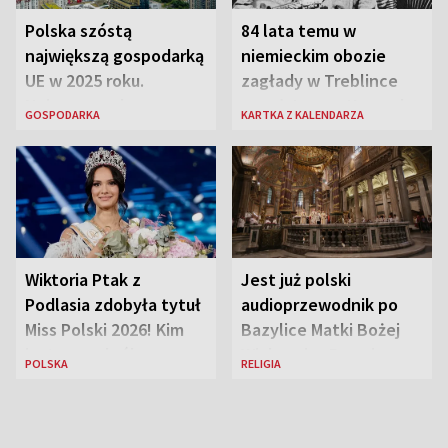
Polska szóstą
84 lata temu w
największą gospodarką
niemieckim obozie
UE w 2025 roku.
zagłady w Treblince
Najnowsze dane
zmarł Janusz Korczak
GOSPODARKA
KARTKA Z KALENDARZA
Eurostatu
Wiktoria Ptak z
Jest już polski
Podlasia zdobyła tytuł
audioprzewodnik po
Miss Polski 2026! Kim
Bazylice Matki Bożej
jest nowa królowa
Większej w Rzymie
POLSKA
RELIGIA
piękności?