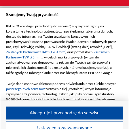
Szanujemy Twoją prywatność
Kliknij "Akceptuję i przechodzę do serwisu", aby wyrazić zgody na
korzystanie z technologii automatycznego śledzenia i zbierania danych,
dostęp do informacji na Twoim urządzeniu końcowym i ich
przechowywanie oraz na przetwarzanie Twoich danych osobowych przez
nas, czyli Telewizję Polską S.A. w likwidacji (zwaną dalej również „TVP”),
Zaufanych Partnerów z IAB* (1201 firm)
oraz pozostałych
Zaufanych
Partnerów TVP (93 firm)
, w celach marketingowych (w tym do
zautomatyzowanego dopasowania reklam do Twoich zainteresowań i
mierzenia ich skuteczności) i pozostałych, które wskazujemy poniżej, a
także zgody na udostępnianie przez nas identyfikatora PPID do Google.
Twoje dane osobowe zbierane podczas odwiedzania przez Ciebie naszych
poszczególnych serwisów
zwanych dalej „Portalem”, w tym informacje
zapisywane za pomocą technologii takich jak: pliki cookie, sygnalizatory
WWW lub innych podobnych technologii umożliwiających świadczenie
dopasowanych i bezpiecznych usług, personalizację treści oraz reklam,
udostępnianie funkcji mediów społecznościowych oraz analizowanie ruchu
Akceptuję i przechodzę do serwisu
w Internecie.
Twoje dane osobowe zbierane podczas odwiedzania przez Ciebie
Ustawienia zaawansowane