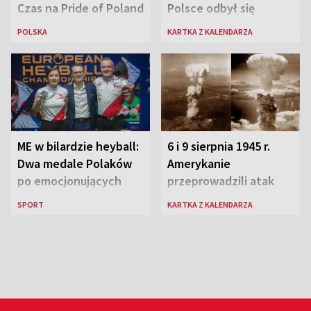
Czas na Pride of Poland
Polsce odbył się
pierwszy festiwal
POLSKA
KARTKA Z KALENDARZA
jazzowy
ME w bilardzie heyball:
6 i 9 sierpnia 1945 r.
Dwa medale Polaków
Amerykanie
po emocjonujących
przeprowadzili atak
finałach w Kielcach
atomowy na Hiroszimę
SPORT
KARTKA Z KALENDARZA
i Nagasaki