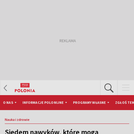
O NAS
INFORMACJE POLONIJNE
PROGRAMY WŁASNE
ZGŁOŚ TEM
Nauka i zdrowie
Siedem nawyków, które mogą