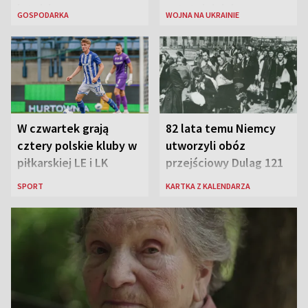
lotniska
ostatniej doby w
GOSPODARKA
WOJNA NA UKRAINIE
rosyjskich atakach
W czwartek grają
82 lata temu Niemcy
cztery polskie kluby w
utworzyli obóz
piłkarskiej LE i LK
przejściowy Dulag 121
SPORT
KARTKA Z KALENDARZA