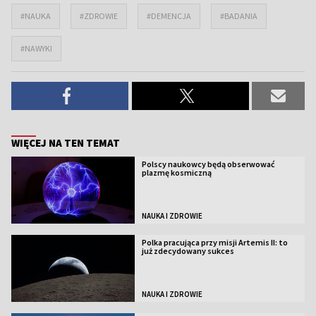
#NAUKA
#ZDROWIE
#DEMENCJA
#BADANIA
#NAWYKI
WIĘCEJ NA TEN TEMAT
Polscy naukowcy będą obserwować
plazmę kosmiczną
NAUKA I ZDROWIE
Polka pracująca przy misji Artemis II: to
już zdecydowany sukces
NAUKA I ZDROWIE