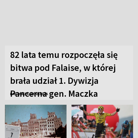
82 lata temu rozpoczęła się
bitwa pod Falaise, w której
brała udział 1. Dywizja
Pancerna gen. Maczka
KARTKA Z KALENDARZA