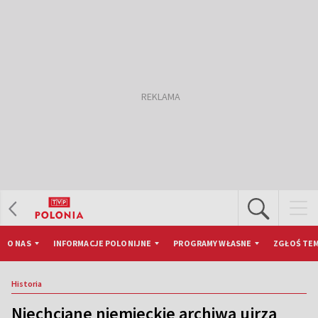
O NAS
INFORMACJE POLONIJNE
PROGRAMY WŁASNE
ZGŁOŚ TEM
Historia
Niechciane niemieckie archiwa ujrzą