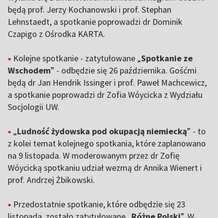
będą prof. Jerzy Kochanowski i prof. Stephan
Lehnstaedt, a spotkanie poprowadzi dr Dominik
Czapigo z Ośrodka KARTA.
•
Kolejne spotkanie - zatytułowane „
Spotkanie ze
Wschodem
” - odbędzie się 26 października. Gośćmi
będą dr Jan Hendrik Issinger i prof. Paweł Machcewicz,
a spotkanie poprowadzi dr Zofia Wóycicka z Wydziału
Socjologii UW.
•
„
Ludność żydowska pod okupacją niemiecką
” - to
z kolei temat kolejnego spotkania, które zaplanowano
na 9 listopada. W moderowanym przez dr Zofię
Wóycicką spotkaniu udział wezmą dr Annika Wienert i
prof. Andrzej Żbikowski.
•
Przedostatnie spotkanie, które odbędzie się 23
listopada, zostało zatytułowane „
Różne Polski
”. W