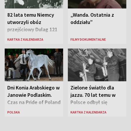
82 lata temu Niemcy
„Wanda. Ostatnia z
utworzyli obóz
oddziału”
przejściowy Dulag 121
KARTKA Z KALENDARZA
FILMY DOKUMENTALNE
Dni Konia Arabskiego w
Zielone światło dla
Janowie Podlaskim.
jazzu. 70 lat temu w
Czas na Pride of Poland
Polsce odbył się
pierwszy festiwal
POLSKA
KARTKA Z KALENDARZA
jazzowy