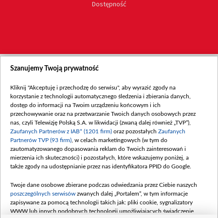
Dostępność
Szanujemy Twoją prywatność
Kliknij "Akceptuję i przechodzę do serwisu", aby wyrazić zgody na
korzystanie z technologii automatycznego śledzenia i zbierania danych,
dostęp do informacji na Twoim urządzeniu końcowym i ich
przechowywanie oraz na przetwarzanie Twoich danych osobowych przez
nas, czyli Telewizję Polską S.A. w likwidacji (zwaną dalej również „TVP”),
Zaufanych Partnerów z IAB* (1201 firm)
oraz pozostałych
Zaufanych
Partnerów TVP (93 firm)
, w celach marketingowych (w tym do
zautomatyzowanego dopasowania reklam do Twoich zainteresowań i
mierzenia ich skuteczności) i pozostałych, które wskazujemy poniżej, a
także zgody na udostępnianie przez nas identyfikatora PPID do Google.
Twoje dane osobowe zbierane podczas odwiedzania przez Ciebie naszych
poszczególnych serwisów
zwanych dalej „Portalem”, w tym informacje
zapisywane za pomocą technologii takich jak: pliki cookie, sygnalizatory
WWW lub innych podobnych technologii umożliwiających świadczenie