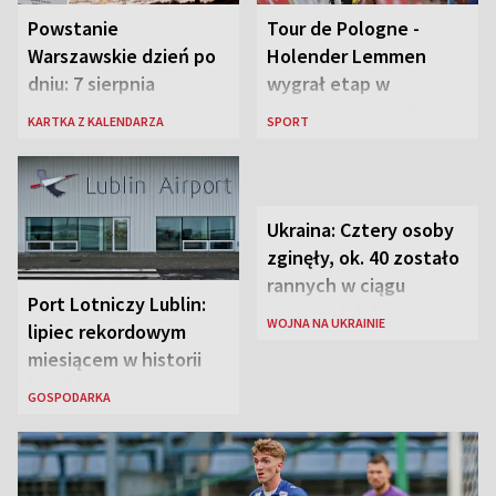
Powstanie
Tour de Pologne -
Warszawskie dzień po
Holender Lemmen
dniu: 7 sierpnia
wygrał etap w
Karpaczu i został
KARTKA Z KALENDARZA
SPORT
liderem
Ukraina: Cztery osoby
zginęły, ok. 40 zostało
rannych w ciągu
Port Lotniczy Lublin:
ostatniej doby w
WOJNA NA UKRAINIE
lipiec rekordowym
rosyjskich atakach
miesiącem w historii
lotniska
GOSPODARKA