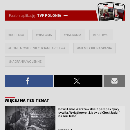
Pobierz aplikację
TVP POLONIA
#KULTURA
#HISTORIA
#NAGRANIA
#FESTIWAL
#HOME MOVIES: NIECHCIANE ARCHIWA
#NIEMIECKIE NAGRANIA
#NAGRANIA WOJENNE
WIĘCEJ NA TEN TEMAT
Powstanie Warszawskie z perspektywy
cywila. Wyjątkowe „Listy od Cioci Jadzi”
na YouTube