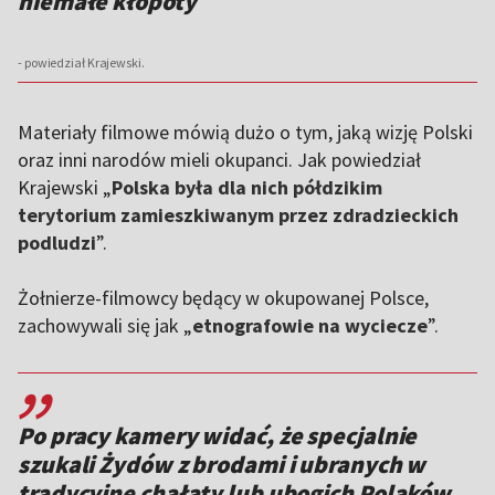
niemałe kłopoty
- powiedział Krajewski.
Materiały filmowe mówią dużo o tym, jaką wizję Polski
oraz inni narodów mieli okupanci. Jak powiedział
Krajewski „
Polska była dla nich półdzikim
terytorium zamieszkiwanym przez zdradzieckich
podludzi
”.
Żołnierze-filmowcy będący w okupowanej Polsce,
zachowywali się jak „
etnografowie na wyciecze
”.
,,
Po pracy kamery widać, że specjalnie
szukali Żydów z brodami i ubranych w
tradycyjne chałaty lub ubogich Polaków,