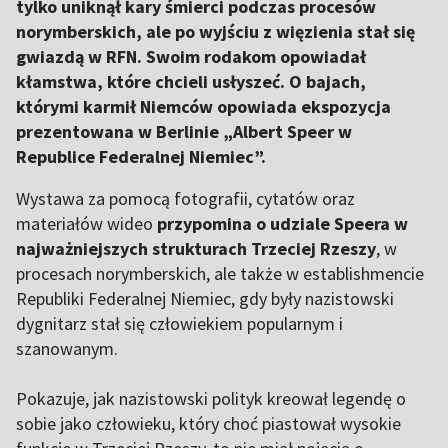
tylko uniknął kary śmierci podczas procesów
norymberskich, ale po wyjściu z więzienia stał się
gwiazdą w RFN. Swoim rodakom opowiadał
kłamstwa, które chcieli usłyszeć. O bajach,
którymi karmił Niemców opowiada ekspozycja
prezentowana w Berlinie „Albert Speer w
Republice Federalnej Niemiec”.
Wystawa za pomocą fotografii, cytatów oraz
materiałów wideo
przypomina o udziale Speera w
najważniejszych strukturach Trzeciej Rzeszy
, w
procesach norymberskich, ale także w establishmencie
Republiki Federalnej Niemiec, gdy były nazistowski
dygnitarz stał się człowiekiem popularnym i
szanowanym.
Pokazuje, jak nazistowski polityk kreował legendę o
sobie jako człowieku, który choć piastował wysokie