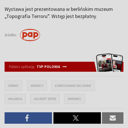
Wystawa jest prezentowana w berlińskim muzeum
„Topografia Terroru”. Wstęp jest bezpłatny.
źródło:
Pobierz aplikację
TVP POLONIA
#ŚWIAT
#NIEMCY
#ZBRODNIARZ WOJENNY
#KŁAMCA
#ALBERT SPEER
#NIEMIEC