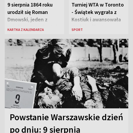
9 sierpnia 1864 roku
Turniej WTA w Toronto
urodził się Roman
- Świątek wygrała z
Dmowski, jeden z
Kostiuk i awansowała
„ojców” niepodległej
do ćwierćfinału
KARTKA Z KALENDARZA
SPORT
Polski
Powstanie Warszawskie dzień
po dniu: 9 sierpnia