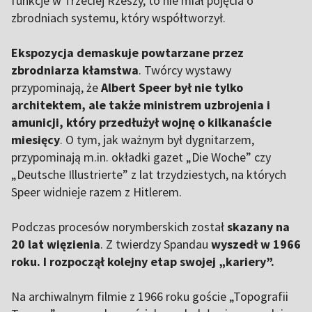
funkcje w Trzeciej Rzeszy, to nie miał pojęcia o
zbrodniach systemu, który współtworzył.
Ekspozycja demaskuje powtarzane przez
zbrodniarza kłamstwa
. Twórcy wystawy
przypominają, że
Albert Speer był nie tylko
architektem, ale także ministrem uzbrojenia i
amunicji, który przedłużył wojnę o kilkanaście
miesięcy
. O tym, jak ważnym był dygnitarzem,
przypominają m.in. okładki gazet „Die Woche” czy
„Deutsche Illustrierte” z lat trzydziestych, na których
Speer widnieje razem z Hitlerem.
Podczas procesów norymberskich został
skazany na
20 lat więzienia
. Z twierdzy Spandau
wyszedł w 1966
roku. I rozpoczął kolejny etap swojej „kariery”.
Na archiwalnym filmie z 1966 roku goście „Topografii