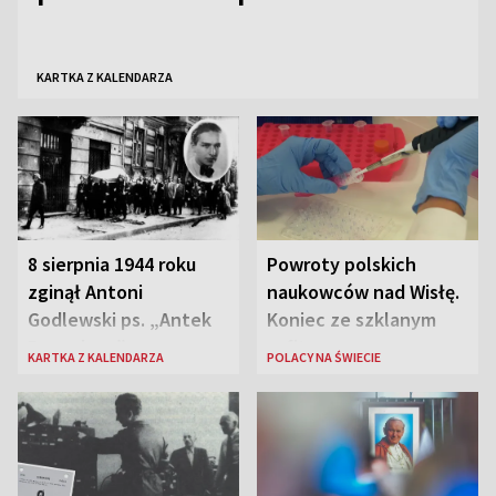
KARTKA Z KALENDARZA
8 sierpnia 1944 roku
Powroty polskich
zginął Antoni
naukowców nad Wisłę.
Godlewski ps. „Antek
Koniec ze szklanym
Rozpylacz”
sufitem
KARTKA Z KALENDARZA
POLACY NA ŚWIECIE