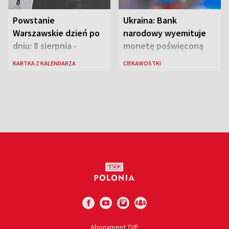
Powstanie
Ukraina: Bank
Warszawskie dzień po
narodowy wyemituje
dniu: 8 sierpnia -
monetę poświęconą
rozbrzmiewa radio
św. Janowi Pawłowi II
KARTKA Z KALENDARZA
CIEKAWOSTKI
„Błyskawica”, śmierć
„Antka Rozpylacza”
Abonament TVP