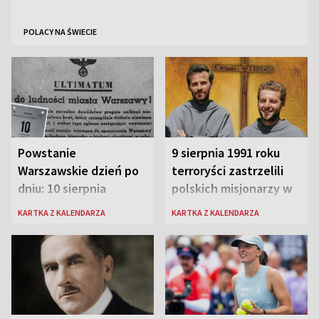
POLACY NA ŚWIECIE
Powstanie
9 sierpnia 1991 roku
Warszawskie dzień po
terroryści zastrzelili
dniu: 10 sierpnia
polskich misjonarzy w
Peru
KARTKA Z KALENDARZA
KARTKA Z KALENDARZA