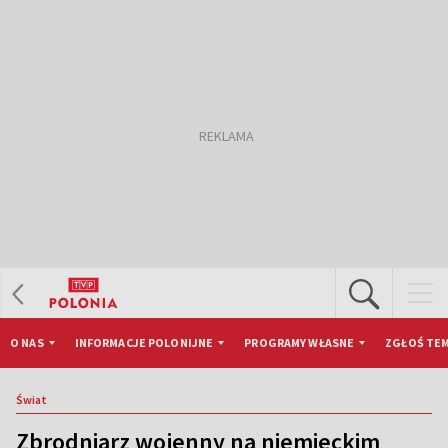
O NAS
INFORMACJE POLONIJNE
PROGRAMY WŁASNE
ZGŁOŚ TEM
Świat
Zbrodniarz wojenny na niemieckim