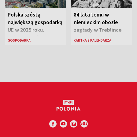
Polska szóstą
84 lata temu w
największą gospodarką
niemieckim obozie
UE w 2025 roku.
zagłady w Treblince
Najnowsze dane
zmarł Janusz Korczak
GOSPODARKA
KARTKA Z KALENDARZA
Eurostatu