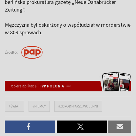
berlińska prokuratura gazetę „Neue Osnabrücker
Zeitung”.
Mężczyzna był oskarżony o współudział w morderstwie
w 809 sprawach.
źródło:
Pobierz aplikację
TVP POLONIA
#ŚWIAT
#NIEMCY
#ZBRODNIARZE WOJENNI