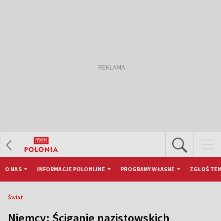
O NAS
INFORMACJE POLONIJNE
PROGRAMY WŁASNE
ZGŁOŚ TEM
Świat
Niemcy: Ściganie nazistowskich