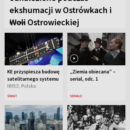
ekshumacji w Ostrówkach i
Woli Ostrowieckiej
HISTORIA
KE przyspiesza budowę
„Ziemia obiecana” –
satelitarnego systemu
serial, odc. 1
IRIS2, Polska
przeznaczy 656 mln
ŚWIAT
SERIALE
euro