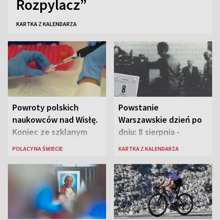
Rozpylacz”
KARTKA Z KALENDARZA
Powroty polskich
Powstanie
naukowców nad Wisłę.
Warszawskie dzień po
Koniec ze szklanym
dniu: 8 sierpnia -
sufitem
rozbrzmiewa radio
POLACY NA ŚWIECIE
KARTKA Z KALENDARZA
„Błyskawica”, śmierć
„Antka Rozpylacza”