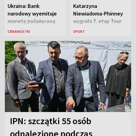
Ukraina: Bank
Katarzyna
narodowy wyemituje
Niewiadoma-Phinney
monetę poświęconą
wygrała 7. etap Tour
św. Janowi Pawłowi II
de France i została
CIEKAWOSTKI
SPORT
liderką wyścigu
IPN: szczątki 55 osób
odnalezione podczas