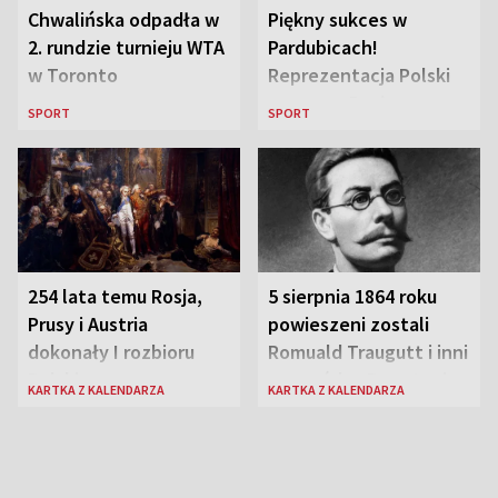
Chwalińska odpadła w
Piękny sukces w
2. rundzie turnieju WTA
Pardubicach!
w Toronto
Reprezentacja Polski
wygrywa Drużynowe
SPORT
SPORT
Mistrzostwa Europy w
szachach do lat 12
254 lata temu Rosja,
5 sierpnia 1864 roku
Prusy i Austria
powieszeni zostali
dokonały I rozbioru
Romuald Traugutt i inni
Polski
przywódcy Powstania
KARTKA Z KALENDARZA
KARTKA Z KALENDARZA
Styczniowego