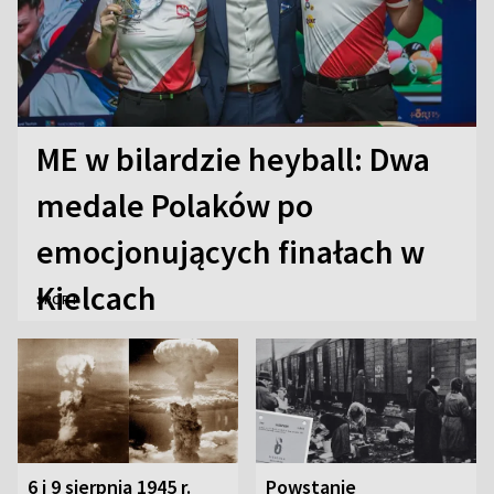
ME w bilardzie heyball: Dwa
medale Polaków po
emocjonujących finałach w
Kielcach
SPORT
6 i 9 sierpnia 1945 r.
Powstanie