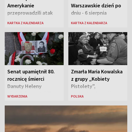
Amerykanie
Warszawskie dzień po
przeprowadzili atak
dniu - 6 sierpnia
atomowy na Hiroszimę
KARTKA Z KALENDARZA
KARTKA Z KALENDARZA
i Nagasaki
Senat upamiętnił 80.
Zmarła Maria Kowalska
rocznicę śmierci
z grupy „Kobiety
Danuty Heleny
Pistolety”,
Siedzikówny „Inki”
sanitariuszka pułku
WYDARZENIA
POLSKA
„Baszta”