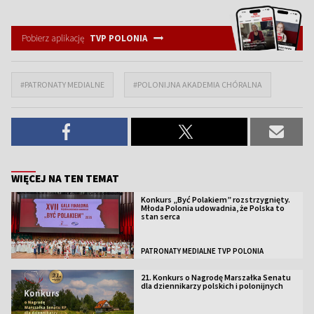
Pobierz aplikację
TVP POLONIA
#PATRONATY MEDIALNE
#POLONIJNA AKADEMIA CHÓRALNA
WIĘCEJ NA TEN TEMAT
Konkurs „Być Polakiem” rozstrzygnięty.
Młoda Polonia udowadnia, że Polska to
stan serca
PATRONATY MEDIALNE TVP POLONIA
21. Konkurs o Nagrodę Marszałka Senatu
dla dziennikarzy polskich i polonijnych