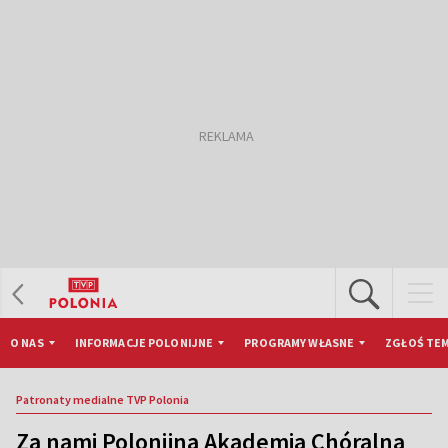
O NAS
INFORMACJE POLONIJNE
PROGRAMY WŁASNE
ZGŁOŚ TEM
Patronaty medialne TVP Polonia
Za nami Polonijna Akademia Chóralna