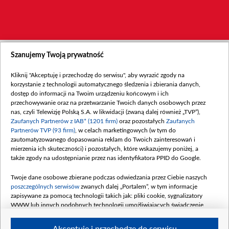
Szanujemy Twoją prywatność
Kliknij "Akceptuję i przechodzę do serwisu", aby wyrazić zgody na
korzystanie z technologii automatycznego śledzenia i zbierania danych,
dostęp do informacji na Twoim urządzeniu końcowym i ich
przechowywanie oraz na przetwarzanie Twoich danych osobowych przez
nas, czyli Telewizję Polską S.A. w likwidacji (zwaną dalej również „TVP”),
Zaufanych Partnerów z IAB* (1201 firm)
oraz pozostałych
Zaufanych
Partnerów TVP (93 firm)
, w celach marketingowych (w tym do
zautomatyzowanego dopasowania reklam do Twoich zainteresowań i
mierzenia ich skuteczności) i pozostałych, które wskazujemy poniżej, a
także zgody na udostępnianie przez nas identyfikatora PPID do Google.
Twoje dane osobowe zbierane podczas odwiedzania przez Ciebie naszych
poszczególnych serwisów
zwanych dalej „Portalem”, w tym informacje
zapisywane za pomocą technologii takich jak: pliki cookie, sygnalizatory
WWW lub innych podobnych technologii umożliwiających świadczenie
dopasowanych i bezpiecznych usług, personalizację treści oraz reklam,
udostępnianie funkcji mediów społecznościowych oraz analizowanie ruchu