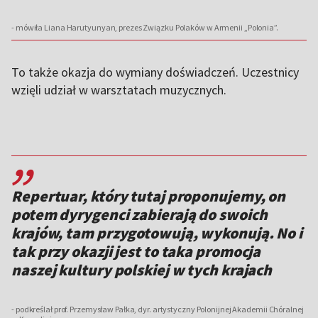
- mówiła Liana Harutyunyan, prezes Związku Polaków w Armenii „Polonia”.
To także okazja do wymiany doświadczeń. Uczestnicy
wzięli udział w warsztatach muzycznych.
,,
Repertuar, który tutaj proponujemy, on
potem dyrygenci zabierają do swoich
krajów, tam przygotowują, wykonują. No i
tak przy okazji jest to taka promocja
naszej kultury polskiej w tych krajach
- podkreślał prof. Przemysław Pałka, dyr. artystyczny Polonijnej Akademii Chóralnej