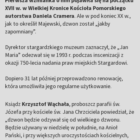
Pierwsza wzmianka o nim pojawiła się na początku
XVII w. w Wielkiej Kronice Kościoła Pomorskiego
autorstwa Daniela Cramera
. Ale w pod koniec XX w.,
jak to określił Majewski, dzwon został „jakby
zapomniany”.
Dyrektor stargardzkiego muzeum zaznaczył, że „Jan
Maria” odezwał się w 1993 r. podczas inscenizacji z
okazji 750-lecia nadania praw miejskich Stargardowi.
Dopiero 31 lat później przeprowadzono renowację,
która umożliwiła jego regularne użytkowanie.
Ksiądz
Krzysztof Wąchała
, proboszcz parafii św.
Józefa przy kościele św. Jana Chrzciciela powiedział, że
„dzwon będzie odzywał się od wielkiego dzwonu.
Będzie używany w niedzielę w południe, na Anioł
Pański, i przy większych uroczystościach kościelnych,