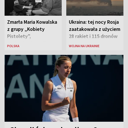
Zmarła Maria Kowalska
Ukraina: tej nocy Rosja
z grupy „Kobiety
zaatakowała z użyciem
Pistolety”,
28 rakiet i 115 dronów
sanitariuszka pułku
POLSKA
WOJNA NA UKRAINIE
„Baszta”