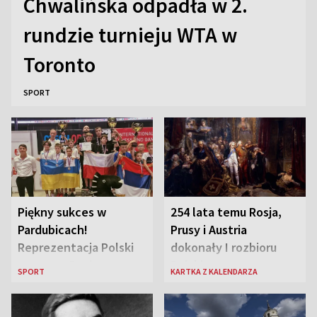
Chwalińska odpadła w 2.
rundzie turnieju WTA w
Toronto
SPORT
Piękny sukces w
254 lata temu Rosja,
Pardubicach!
Prusy i Austria
Reprezentacja Polski
dokonały I rozbioru
wygrywa Drużynowe
Polski
SPORT
KARTKA Z KALENDARZA
Mistrzostwa Europy w
szachach do lat 12