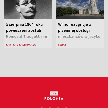
5 sierpnia 1864 roku
Wilno rezygnuje z
powieszeni zostali
pisemnej obsługi
Romuald Traugutt i inni
mieszkańców w języku
przywódcy Powstania
rosyjskim
KARTKA Z KALENDARZA
ŚWIAT
Styczniowego