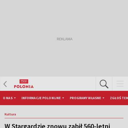
O NAS
INFORMACJE POLONIJNE
PROGRAMY WŁASNE
ZGŁOŚ TEM
Kultura
W Stargardzie znowu zabił 560-letni