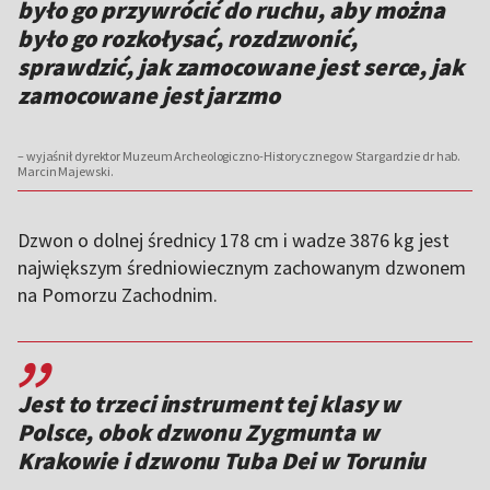
było go przywrócić do ruchu, aby można
było go rozkołysać, rozdzwonić,
sprawdzić, jak zamocowane jest serce, jak
zamocowane jest jarzmo
– wyjaśnił dyrektor Muzeum Archeologiczno-Historycznego w Stargardzie dr hab.
Marcin Majewski.
Dzwon o dolnej średnicy 178 cm i wadze 3876 kg jest
największym średniowiecznym zachowanym dzwonem
na Pomorzu Zachodnim.
,,
Jest to trzeci instrument tej klasy w
Polsce, obok dzwonu Zygmunta w
Krakowie i dzwonu Tuba Dei w Toruniu