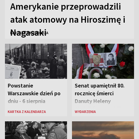
Amerykanie przeprowadzili
atak atomowy na Hiroszimę i
Nagasaki
KARTKA Z KALENDARZA
Powstanie
Senat upamiętnił 80.
Warszawskie dzień po
rocznicę śmierci
dniu - 6 sierpnia
Danuty Heleny
Siedzikówny „Inki”
KARTKA Z KALENDARZA
WYDARZENIA