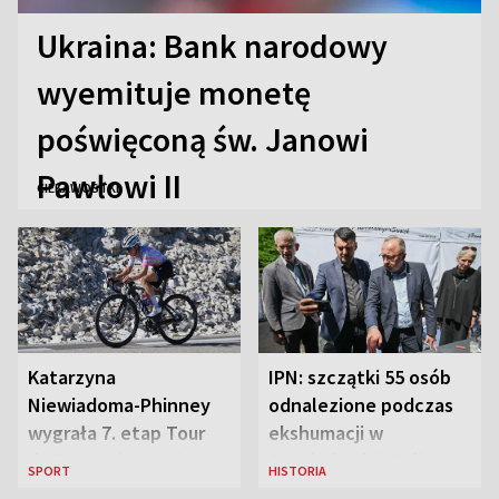
Ukraina: Bank narodowy
wyemituje monetę
poświęconą św. Janowi
Pawłowi II
CIEKAWOSTKI
Katarzyna
IPN: szczątki 55 osób
Niewiadoma-Phinney
odnalezione podczas
wygrała 7. etap Tour
ekshumacji w
de France i została
Ostrówkach i Woli
SPORT
HISTORIA
liderką wyścigu
Ostrowieckiej