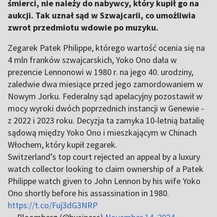
śmierci, nie należy do nabywcy, który kupił go na
aukcji. Tak uznał sąd w Szwajcarii, co umożliwia
zwrot przedmiotu wdowie po muzyku.
Zegarek Patek Philippe, którego wartość ocenia się na
4 mln franków szwajcarskich, Yoko Ono dała w
prezencie Lennonowi w 1980 r. na jego 40. urodziny,
zaledwie dwa miesiące przed jego zamordowaniem w
Nowym Jorku. Federalny sąd apelacyjny pozostawił w
mocy wyroki dwóch poprzednich instancji w Genewie -
z 2022 i 2023 roku. Decyzja ta zamyka 10-letnią batalię
sądową między Yoko Ono i mieszkającym w Chinach
Włochem, który kupił zegarek.
Switzerland’s top court rejected an appeal by a luxury
watch collector looking to claim ownership of a Patek
Philippe watch given to John Lennon by his wife Yoko
Ono shortly before his assassination in 1980.
https://t.co/Fuj3dG3NRP