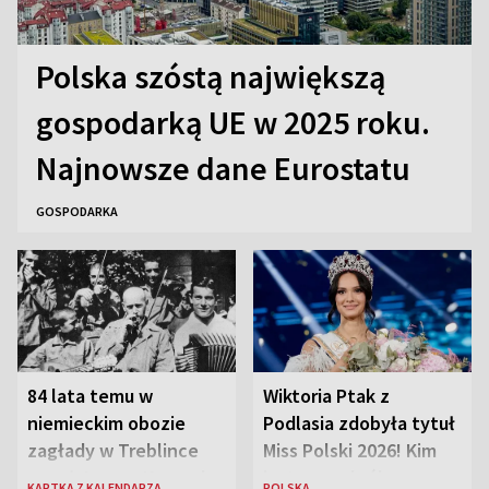
Polska szóstą największą
gospodarką UE w 2025 roku.
Najnowsze dane Eurostatu
GOSPODARKA
84 lata temu w
Wiktoria Ptak z
niemieckim obozie
Podlasia zdobyła tytuł
zagłady w Treblince
Miss Polski 2026! Kim
zmarł Janusz Korczak
jest nowa królowa
KARTKA Z KALENDARZA
POLSKA