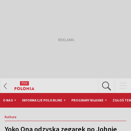
O NAS
INFORMACJE POLONIJNE
PROGRAMY WŁASNE
ZGŁOŚ TEM
Kultura
Yoko Ona odzyska zegarek po Johnie