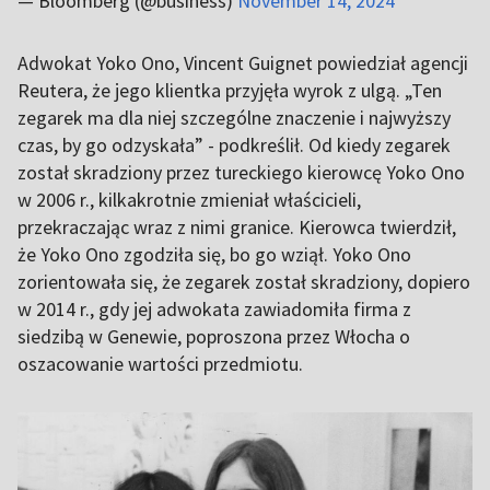
— Bloomberg (@business)
November 14, 2024
Adwokat Yoko Ono, Vincent Guignet powiedział agencji
Reutera, że jego klientka przyjęła wyrok z ulgą. „Ten
zegarek ma dla niej szczególne znaczenie i najwyższy
czas, by go odzyskała” - podkreślił. Od kiedy zegarek
został skradziony przez tureckiego kierowcę Yoko Ono
w 2006 r., kilkakrotnie zmieniał właścicieli,
przekraczając wraz z nimi granice. Kierowca twierdził,
że Yoko Ono zgodziła się, bo go wziął. Yoko Ono
zorientowała się, że zegarek został skradziony, dopiero
w 2014 r., gdy jej adwokata zawiadomiła firma z
siedzibą w Genewie, poproszona przez Włocha o
oszacowanie wartości przedmiotu.