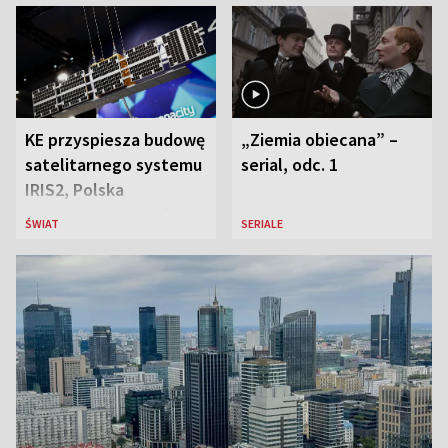
KE przyspiesza budowę
„Ziemia obiecana” –
satelitarnego systemu
serial, odc. 1
IRIS2, Polska
przeznaczy 656 mln
ŚWIAT
SERIALE
euro