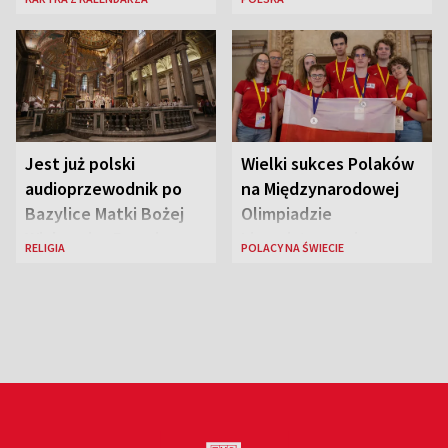
piękności?
Jest już polski
Wielki sukces Polaków
audioprzewodnik po
na Międzynarodowej
Bazylice Matki Bożej
Olimpiadzie
Większej w Rzymie
Lingwistycznej
RELIGIA
POLACY NA ŚWIECIE