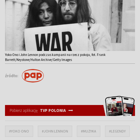
Yoko Ono i John Lennon podczas kampanii na rzecz pokoju, fot. Frank
Barrett/Keystone/Hulton Archive/Getty Images
źródło:
Pobierz aplikację
TVP POLONIA
#YOKO ONO
#JOHN LENNON
#MUZYKA
#LEGENDY