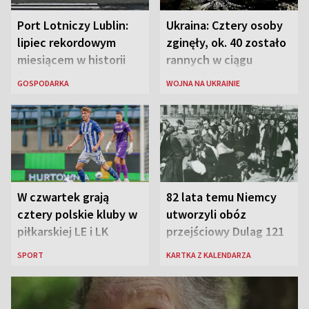
Port Lotniczy Lublin:
Ukraina: Cztery osoby
lipiec rekordowym
zginęły, ok. 40 zostało
miesiącem w historii
rannych w ciągu
lotniska
ostatniej doby w
GOSPODARKA
WOJNA NA UKRAINIE
rosyjskich atakach
W czwartek grają
82 lata temu Niemcy
cztery polskie kluby w
utworzyli obóz
piłkarskiej LE i LK
przejściowy Dulag 121
SPORT
KARTKA Z KALENDARZA