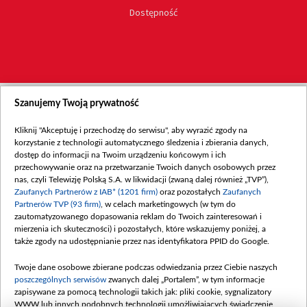
Dostępność
Szanujemy Twoją prywatność
Kliknij "Akceptuję i przechodzę do serwisu", aby wyrazić zgody na
korzystanie z technologii automatycznego śledzenia i zbierania danych,
dostęp do informacji na Twoim urządzeniu końcowym i ich
przechowywanie oraz na przetwarzanie Twoich danych osobowych przez
nas, czyli Telewizję Polską S.A. w likwidacji (zwaną dalej również „TVP”),
Zaufanych Partnerów z IAB* (1201 firm)
oraz pozostałych
Zaufanych
Partnerów TVP (93 firm)
, w celach marketingowych (w tym do
zautomatyzowanego dopasowania reklam do Twoich zainteresowań i
mierzenia ich skuteczności) i pozostałych, które wskazujemy poniżej, a
także zgody na udostępnianie przez nas identyfikatora PPID do Google.
Twoje dane osobowe zbierane podczas odwiedzania przez Ciebie naszych
poszczególnych serwisów
zwanych dalej „Portalem”, w tym informacje
zapisywane za pomocą technologii takich jak: pliki cookie, sygnalizatory
WWW lub innych podobnych technologii umożliwiających świadczenie