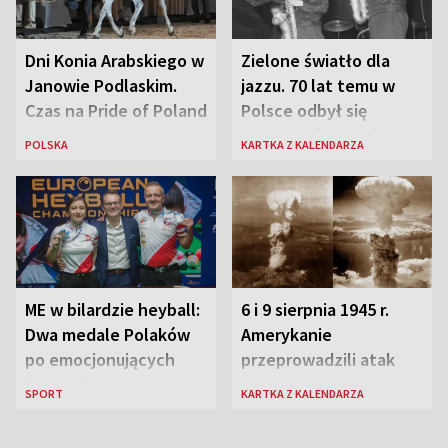
Dni Konia Arabskiego w
Zielone światło dla
Janowie Podlaskim.
jazzu. 70 lat temu w
Czas na Pride of Poland
Polsce odbył się
pierwszy festiwal
POLSKA
KARTKA Z KALENDARZA
jazzowy
ME w bilardzie heyball:
6 i 9 sierpnia 1945 r.
Dwa medale Polaków
Amerykanie
po emocjonujących
przeprowadzili atak
finałach w Kielcach
atomowy na Hiroszimę
SPORT
KARTKA Z KALENDARZA
i Nagasaki