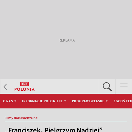
O NAS
INFORMACJE POLONIJNE
PROGRAMY WŁASNE
ZGŁOŚ TEM
Filmy dokumentalne
„Franciszek. Pielgrzym Nadziei”