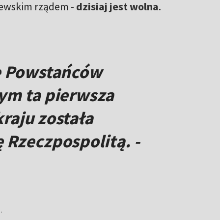
iewskim rządem -
dzisiaj jest wolna
.
ie Powstańców
rym ta pierwsza
raju została
 Rzeczpospolitą. -
.