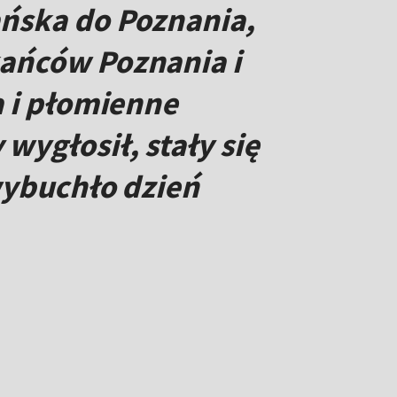
ańska do Poznania,
kańców Poznania i
a i płomienne
wygłosił, stały się
wybuchło dzień