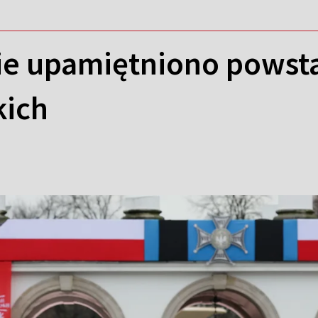
ie upamiętniono pows
kich