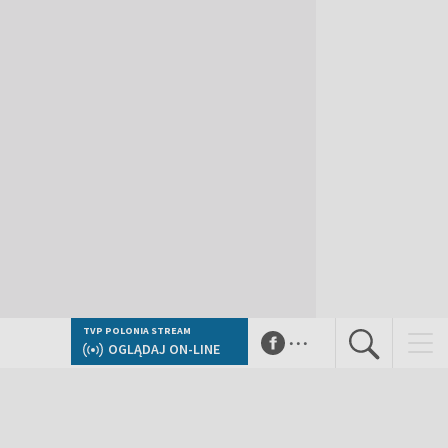
...
TVP POLONIA STREAM
OGLĄDAJ ON-LINE