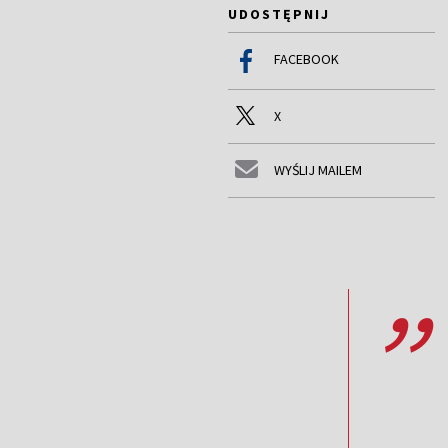
UDOSTĘPNIJ
FACEBOOK
X
WYŚLIJ MAILEM
,,