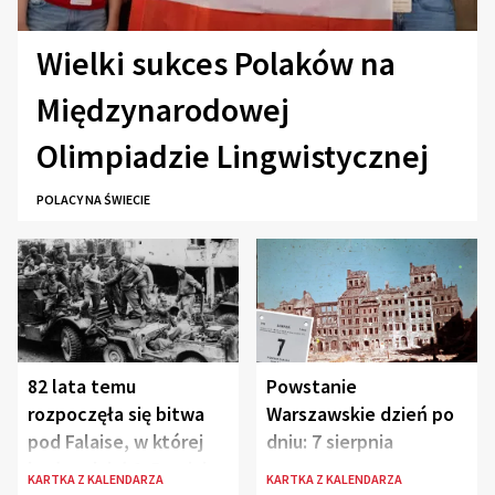
Wielki sukces Polaków na
Międzynarodowej
Olimpiadzie Lingwistycznej
POLACY NA ŚWIECIE
82 lata temu
Powstanie
rozpoczęła się bitwa
Warszawskie dzień po
pod Falaise, w której
dniu: 7 sierpnia
brała udział 1. Dywizja
KARTKA Z KALENDARZA
KARTKA Z KALENDARZA