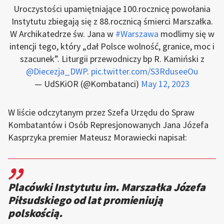
Uroczystości upamiętniające 100.rocznicę powołania
Instytutu zbiegają się z 88.rocznicą śmierci Marszałka.
W Archikatedrze św. Jana w
#Warszawa
modlimy się w
intencji tego, który „dał Polsce wolność, granice, moc i
szacunek”. Liturgii przewodniczy bp R. Kamiński z
@Diecezja_DWP
.
pic.twitter.com/S3RduseeOu
— UdSKiOR (@Kombatanci)
May 12, 2023
W liście odczytanym przez Szefa Urzędu do Spraw
Kombatantów i Osób Represjonowanych Jana Józefa
Kasprzyka premier Mateusz Morawiecki napisał:
,,
Placówki Instytutu im. Marszałka Józefa
Piłsudskiego od lat promieniują
polskością.