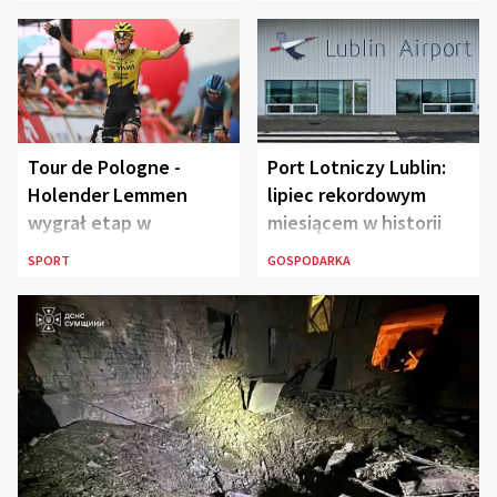
Pancerna gen. Maczka
Tour de Pologne -
Port Lotniczy Lublin:
Holender Lemmen
lipiec rekordowym
wygrał etap w
miesiącem w historii
Karpaczu i został
lotniska
SPORT
GOSPODARKA
liderem