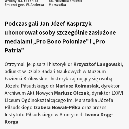
Włochy: 53. rocznica
88. rocznica śmierci
śmierci gen. W. Andersa
Marszałka
Podczas gali Jan Józef Kasprzyk
uhonorował osoby szczególnie zasłużone
medalami „Pro Bono Poloniae” i „Pro
Patria”
Otrzymali je: pisarz i historyk dr
Krzysztof Langowski
,
adiunkt w Dziale Badań Naukowych w Muzeum
Łazienki Królewskie i historyk zajmujący się osobą
Józefa Piłsudskiego dr
Mariusz Kolmasiak
, dyrektor
Archiwum Akt Nowych
Mariusz Olczak
, dyrektor LXXVI
Liceum Ogólnokształcącego im. Marszałka Józefa
Piłsudskiego
Izabela Nowak-Piłka
oraz prezes
Instytutu Piłsudskiego w Ameryce dr
Iwona Drąg-
Korga
.