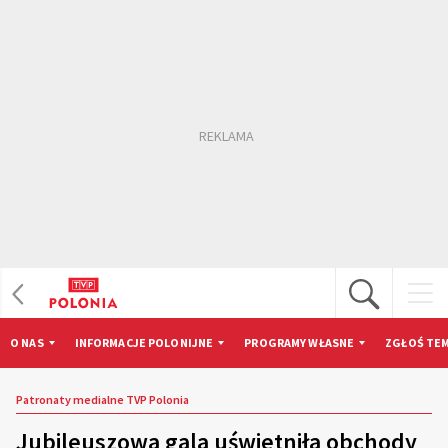
O NAS
INFORMACJE POLONIJNE
PROGRAMY WŁASNE
ZGŁOŚ TEM
Patronaty medialne TVP Polonia
Jubileuszowa gala uświetniła obchody