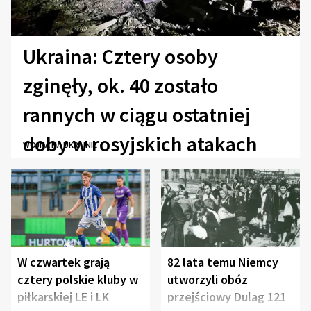
Ukraina: Cztery osoby
zginęły, ok. 40 zostało
rannych w ciągu ostatniej
doby w rosyjskich atakach
WOJNA NA UKRAINIE
W czwartek grają
82 lata temu Niemcy
cztery polskie kluby w
utworzyli obóz
piłkarskiej LE i LK
przejściowy Dulag 121