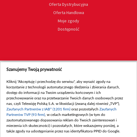
Oferta Dystrybucyjna
Oferta Handlowa
Moje zgody
Dostępność
Szanujemy Twoją prywatność
Kliknij "Akceptuję i przechodzę do serwisu", aby wyrazić zgody na
korzystanie z technologii automatycznego śledzenia i zbierania danych,
dostęp do informacji na Twoim urządzeniu końcowym i ich
przechowywanie oraz na przetwarzanie Twoich danych osobowych przez
nas, czyli Telewizję Polską S.A. w likwidacji (zwaną dalej również „TVP”),
Zaufanych Partnerów z IAB* (1201 firm)
oraz pozostałych
Zaufanych
Partnerów TVP (93 firm)
, w celach marketingowych (w tym do
zautomatyzowanego dopasowania reklam do Twoich zainteresowań i
mierzenia ich skuteczności) i pozostałych, które wskazujemy poniżej, a
także zgody na udostępnianie przez nas identyfikatora PPID do Google.