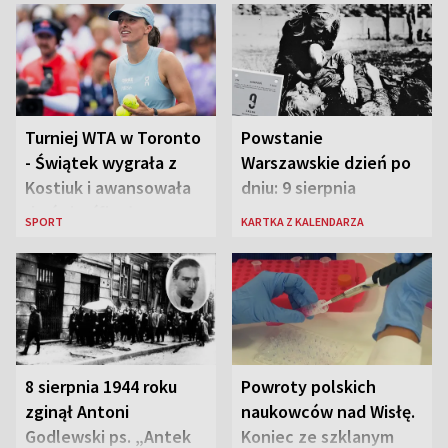
Turniej WTA w Toronto
Powstanie
- Świątek wygrała z
Warszawskie dzień po
Kostiuk i awansowała
dniu: 9 sierpnia
do ćwierćfinału
SPORT
KARTKA Z KALENDARZA
8 sierpnia 1944 roku
Powroty polskich
zginął Antoni
naukowców nad Wisłę.
Godlewski ps. „Antek
Koniec ze szklanym