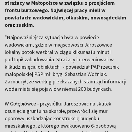
strażacy w Małopolsce w związku z przejściem
frontu burzowego. Najwięcej pracy mieli w
powiatach: wadowickim, olkuskim, nowosądeckim
oraz suskim.
"Najpoważniejsza sytuacja była w powiecie
wadowickim, gdzie w miejscowości Jaroszowice
lokalny potok wezbrał w ciągu kilkunastu minut i
podtopił zabudowania. Strażacy interweniowali w
kilkudziesięciu obiektach" - powiedział PAP rzecznik
małopolskiej PSP mł. bryg. Sebastian Woźniak.
Zaznaczył, że według przekazanych stamtąd informacji
woda miała się pojawić w niemal 200 budynkach.
W Gołębiówce - przysiółku Jaroszowic na skutek
osunięcia gruntu na skarpie, przewrócił się mur
oporowy uszkadzając konstrukcję budynku
mieszkalnego, z którego ewakuowano 6-osobową