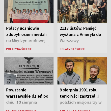
Polscy uczniowie
2113 listów. Pamięć
zdobyli osiem medali
wysłana z Ameryki do
na Międzynarodowej
Warszawy
Olimpiadzie Sztucznej
POLACY NA ŚWIECIE
POLACY NA ŚWIECIE
Inteligencji 2026
Powstanie
9 sierpnia 1991 roku
Warszawskie dzień po
terroryści zastrzelili
dniu: 10 sierpnia
polskich misjonarzy w
Peru
KARTKA Z KALENDARZA
KARTKA Z KALENDARZA