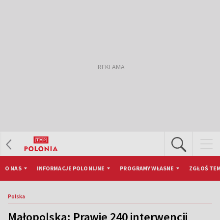
O NAS
INFORMACJE POLONIJNE
PROGRAMY WŁASNE
ZGŁOŚ TEM
Polska
Małopolska: Prawie 240 interwencji