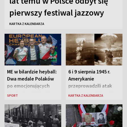
lat temu w Polsce odbył się
pierwszy festiwal jazzowy
KARTKA Z KALENDARZA
ME w bilardzie heyball:
6 i 9 sierpnia 1945 r.
Dwa medale Polaków
Amerykanie
po emocjonujących
przeprowadzili atak
finałach w Kielcach
atomowy na Hiroszimę
SPORT
KARTKA Z KALENDARZA
i Nagasaki