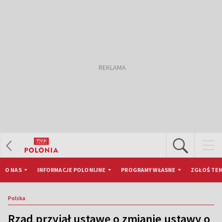
O NAS
INFORMACJE POLONIJNE
PROGRAMY WŁASNE
ZGŁOŚ TEM
Polska
Rząd przyjął ustawę o zmianie ustawy o