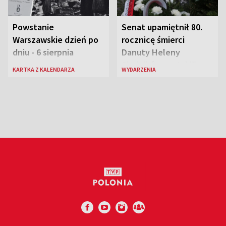
Powstanie
Senat upamiętnił 80.
Warszawskie dzień po
rocznicę śmierci
dniu - 6 sierpnia
Danuty Heleny
Siedzikówny „Inki”
KARTKA Z KALENDARZA
WYDARZENIA