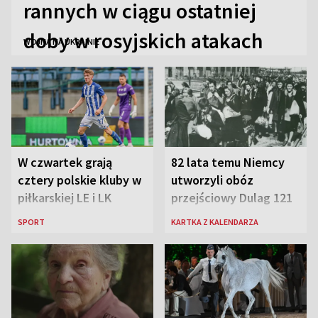
rannych w ciągu ostatniej
doby w rosyjskich atakach
WOJNA NA UKRAINIE
W czwartek grają
82 lata temu Niemcy
cztery polskie kluby w
utworzyli obóz
piłkarskiej LE i LK
przejściowy Dulag 121
SPORT
KARTKA Z KALENDARZA