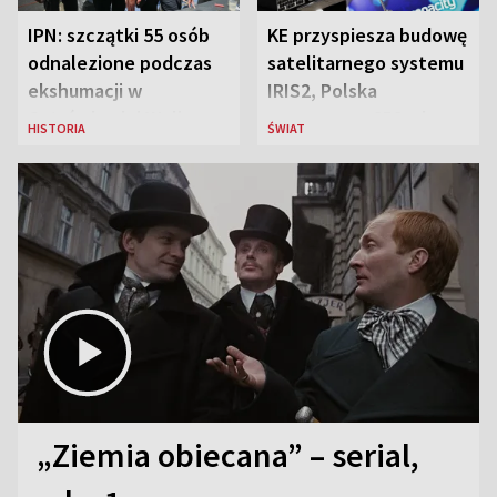
IPN: szczątki 55 osób
KE przyspiesza budowę
odnalezione podczas
satelitarnego systemu
ekshumacji w
IRIS2, Polska
Ostrówkach i Woli
przeznaczy 656 mln
HISTORIA
ŚWIAT
Ostrowieckiej
euro
„Ziemia obiecana” – serial,