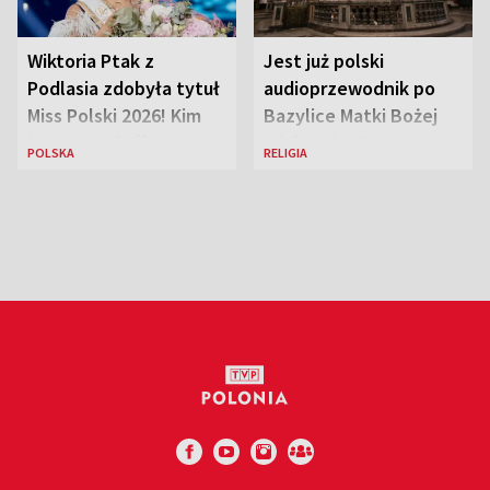
Wiktoria Ptak z
Jest już polski
Podlasia zdobyła tytuł
audioprzewodnik po
Miss Polski 2026! Kim
Bazylice Matki Bożej
jest nowa królowa
Większej w Rzymie
POLSKA
RELIGIA
piękności?