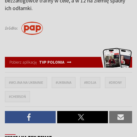
bezzałogowce trafiły w cele, a w 12 na ziemię spadły
ich odłamki.
źródło:
Pobierz aplikację
TVP POLONIA
#WOJNA NA UKRAINIE
#UKRAINA
#ROSJA
#DRONY
#CHERSOŃ