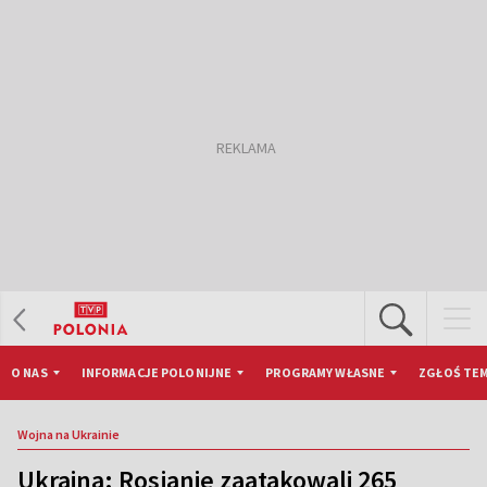
O NAS
INFORMACJE POLONIJNE
PROGRAMY WŁASNE
ZGŁOŚ TEM
Wojna na Ukrainie
Ukraina: Rosjanie zaatakowali 265