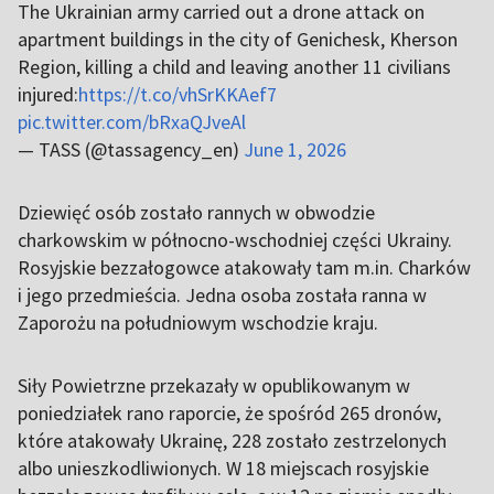
The Ukrainian army carried out a drone attack on
apartment buildings in the city of Genichesk, Kherson
Region, killing a child and leaving another 11 civilians
injured:
https://t.co/vhSrKKAef7
pic.twitter.com/bRxaQJveAl
— TASS (@tassagency_en)
June 1, 2026
Dziewięć osób zostało rannych w obwodzie
charkowskim w północno-wschodniej części Ukrainy.
Rosyjskie bezzałogowce atakowały tam m.in. Charków
i jego przedmieścia. Jedna osoba została ranna w
Zaporożu na południowym wschodzie kraju.
Siły Powietrzne przekazały w opublikowanym w
poniedziałek rano raporcie, że spośród 265 dronów,
które atakowały Ukrainę, 228 zostało zestrzelonych
albo unieszkodliwionych. W 18 miejscach rosyjskie