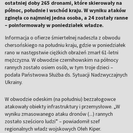
ostatniej doby 265 dronami, które skierowały na
północ, południe i wschód kraju. W wyniku ataków
zginęła co najmniej jedna osoba, a 24 zostały ranne
– poinformowały w poniedziałek władze.
Informacja o ofierze śmiertelnej nadeszła z obwodu
chersońskiego na południu kraju, gdzie w poniedziałek
rano w następstwie ciężkich obrażeń zmarł 61-letni
mężczyzna. W obwodzie czernihowskim na północy
rannych zostało osiem osób, w tym troje dzieci –
podała Państwowa Służba ds. Sytuacji Nadzwyczajnych
Ukrainy.
W obwodzie odeskim (na południu) bezzałogowce
atakowały obiekty infrastruktury i przemysłowe. „W
wyniku zmasowanego ataku dronów (...) rannych
zostało sześcioro ludzi” – powiadomił szef
regionalnych władz wojskowych Ołeh Kiper.