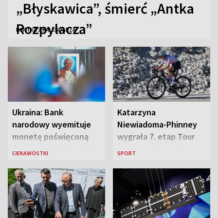
„Błyskawica”, śmierć „Antka
Rozpylacza”
KARTKA Z KALENDARZA
Ukraina: Bank
Katarzyna
narodowy wyemituje
Niewiadoma-Phinney
monetę poświęconą
wygrała 7. etap Tour
św. Janowi Pawłowi II
de France i została
CIEKAWOSTKI
SPORT
liderką wyścigu