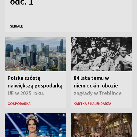
odc. 1
SERIALE
Polska szóstą
84 lata temu w
największą gospodarką
niemieckim obozie
UE w 2025 roku.
zagłady w Treblince
Najnowsze dane
zmarł Janusz Korczak
GOSPODARKA
KARTKA Z KALENDARZA
Eurostatu