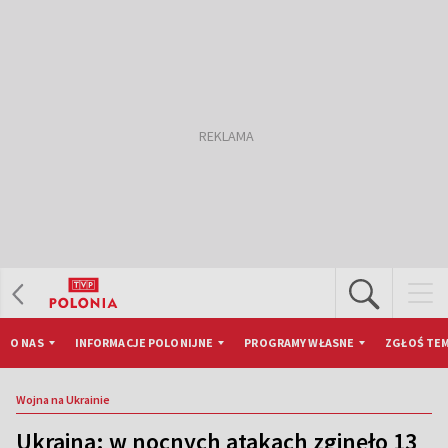
O NAS
INFORMACJE POLONIJNE
PROGRAMY WŁASNE
ZGŁOŚ TEM
Wojna na Ukrainie
Ukraina: w nocnych atakach zginęło 13