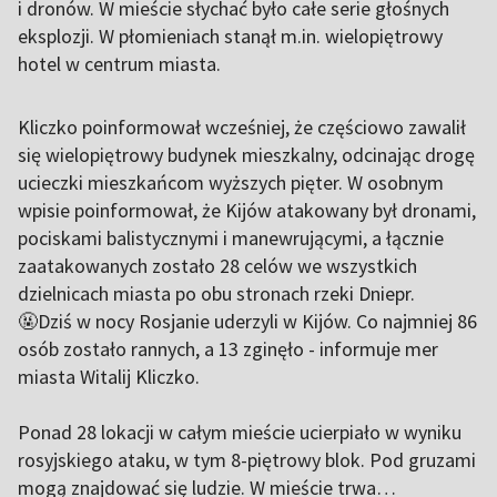
i dronów. W mieście słychać było całe serie głośnych
eksplozji. W płomieniach stanął m.in. wielopiętrowy
hotel w centrum miasta.
Kliczko poinformował wcześniej, że częściowo zawalił
się wielopiętrowy budynek mieszkalny, odcinając drogę
ucieczki mieszkańcom wyższych pięter. W osobnym
wpisie poinformował, że Kijów atakowany był dronami,
pociskami balistycznymi i manewrującymi, a łącznie
zaatakowanych zostało 28 celów we wszystkich
dzielnicach miasta po obu stronach rzeki Dniepr.
🤬Dziś w nocy Rosjanie uderzyli w Kijów. Co najmniej 86
osób zostało rannych, a 13 zginęło - informuje mer
miasta Witalij Kliczko.
Ponad 28 lokacji w całym mieście ucierpiało w wyniku
rosyjskiego ataku, w tym 8-piętrowy blok. Pod gruzami
mogą znajdować się ludzie. W mieście trwa…