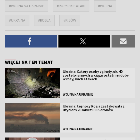
#WOJNA NA UKRAINIE
#ROSYJSKIE ATAKI
#WOJNA
#UKRAINA
#ROSJA
#KIJÓW
WIĘCEJ NA TEN TEMAT
Ukraina: Cztery osoby zginęły, ok. 40
zostało rannych w ciągu ostatniej doby
w rosyjskich atakach
WOJNA NA UKRAINIE
Ukraina: tej nocy Rosja zaatakowała z
użyciem 28 rakiet i 115 dronów
WOJNA NA UKRAINIE