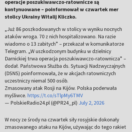
operacje poszukiwawczo-ratownicze są
kontynuowane – poinformował w czwartek mer
stolicy Ukrainy Witalij Kliczko.
„Już 86 poszkodowanych w stolicy w wyniku nocnych
ataków wroga. 70 z nich hospitalizowano. Na razie
wiadomo o 13 zabitych” – przekazał w komunikatorze
Telegram. „W uszkodzonym budynku w dzielnicy
Darnickiej trwa operacja poszukiwawczo-ratownicza” –
dodał. Państwowa Służba ds. Sytuacji Nadzwyczajnych
(DSNS) poinformowała, że w akcjach ratowniczych
uczestniczy niemal 500 osób.
Zmasowany atak Rosji na Kijów. Polska poderwała
myśliwce.
https://t.co/sTlpMy6TMV
— PolskieRadio24.pl (@PR24_pl)
July 2, 2026
W nocy ze środy na czwartek siły rosyjskie dokonały
zmasowanego ataku na Kijów, używając do tego rakiet