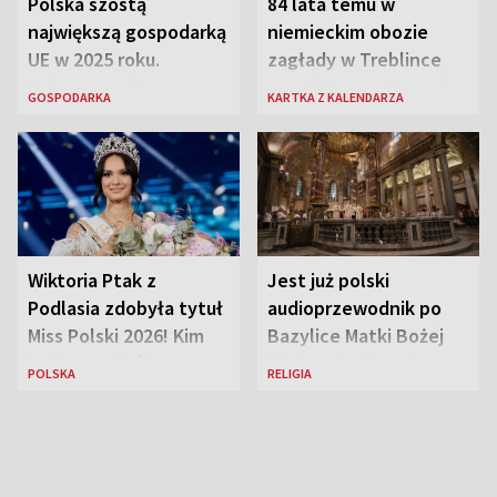
Polska szóstą
84 lata temu w
największą gospodarką
niemieckim obozie
UE w 2025 roku.
zagłady w Treblince
Najnowsze dane
zmarł Janusz Korczak
GOSPODARKA
KARTKA Z KALENDARZA
Eurostatu
Wiktoria Ptak z
Jest już polski
Podlasia zdobyła tytuł
audioprzewodnik po
Miss Polski 2026! Kim
Bazylice Matki Bożej
jest nowa królowa
Większej w Rzymie
POLSKA
RELIGIA
piękności?