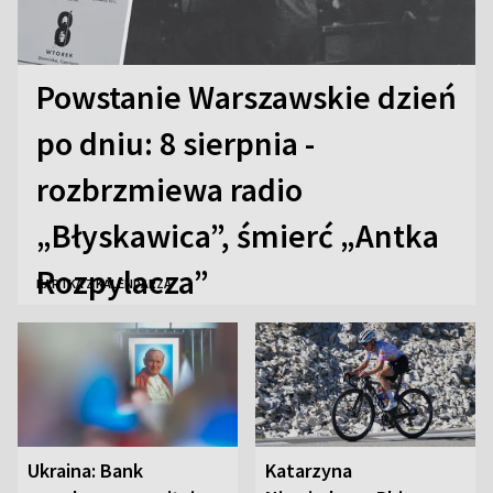
Powstanie Warszawskie dzień
po dniu: 8 sierpnia -
rozbrzmiewa radio
„Błyskawica”, śmierć „Antka
Rozpylacza”
KARTKA Z KALENDARZA
Ukraina: Bank
Katarzyna