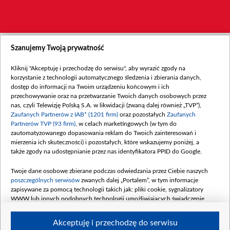
Szanujemy Twoją prywatność
Kliknij "Akceptuję i przechodzę do serwisu", aby wyrazić zgody na
korzystanie z technologii automatycznego śledzenia i zbierania danych,
dostęp do informacji na Twoim urządzeniu końcowym i ich
przechowywanie oraz na przetwarzanie Twoich danych osobowych przez
nas, czyli Telewizję Polską S.A. w likwidacji (zwaną dalej również „TVP”),
Zaufanych Partnerów z IAB* (1201 firm)
oraz pozostałych
Zaufanych
Partnerów TVP (93 firm)
, w celach marketingowych (w tym do
zautomatyzowanego dopasowania reklam do Twoich zainteresowań i
mierzenia ich skuteczności) i pozostałych, które wskazujemy poniżej, a
także zgody na udostępnianie przez nas identyfikatora PPID do Google.
Twoje dane osobowe zbierane podczas odwiedzania przez Ciebie naszych
poszczególnych serwisów
zwanych dalej „Portalem”, w tym informacje
zapisywane za pomocą technologii takich jak: pliki cookie, sygnalizatory
WWW lub innych podobnych technologii umożliwiających świadczenie
dopasowanych i bezpiecznych usług, personalizację treści oraz reklam,
udostępnianie funkcji mediów społecznościowych oraz analizowanie ruchu
Akceptuję i przechodzę do serwisu
w Internecie.