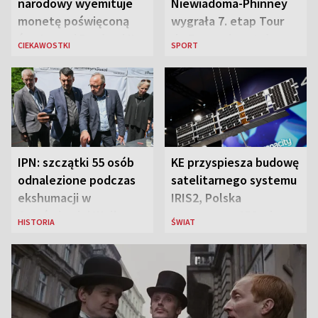
narodowy wyemituje
Niewiadoma-Phinney
monetę poświęconą
wygrała 7. etap Tour
św. Janowi Pawłowi II
de France i została
CIEKAWOSTKI
SPORT
liderką wyścigu
IPN: szczątki 55 osób
KE przyspiesza budowę
odnalezione podczas
satelitarnego systemu
ekshumacji w
IRIS2, Polska
Ostrówkach i Woli
przeznaczy 656 mln
HISTORIA
ŚWIAT
Ostrowieckiej
euro