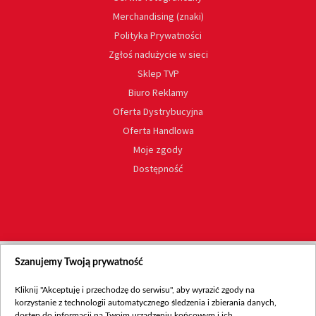
Merchandising (znaki)
Polityka Prywatności
Zgłoś nadużycie w sieci
Sklep TVP
Biuro Reklamy
Oferta Dystrybucyjna
Oferta Handlowa
Moje zgody
Dostępność
Szanujemy Twoją prywatność
Kliknij "Akceptuję i przechodzę do serwisu", aby wyrazić zgody na
korzystanie z technologii automatycznego śledzenia i zbierania danych,
dostęp do informacji na Twoim urządzeniu końcowym i ich