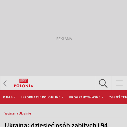
O NAS
INFORMACJE POLONIJNE
PROGRAMY WŁASNE
ZGŁOŚ TEM
Wojna na Ukrainie
Ukraina: dziesięć osób zabitych i 94