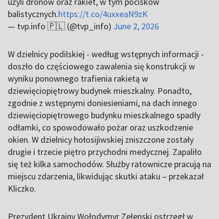
użyli dronów oraz rakiet, w tym pocisków
balistycznych.
https://t.co/4uxxeaN9zK
— tvp.info 🇵🇱 (@tvp_info)
June 2, 2026
W dzielnicy podilskiej - według wstępnych informacji -
doszło do częściowego zawalenia się konstrukcji w
wyniku ponownego trafienia rakietą w
dziewięciopiętrowy budynek mieszkalny. Ponadto,
zgodnie z wstępnymi doniesieniami, na dach innego
dziewięciopiętrowego budynku mieszkalnego spadły
odłamki, co spowodowało pożar oraz uszkodzenie
okien. W dzielnicy hołosijiwskiej zniszczone zostały
drugie i trzecie piętro przychodni medycznej. Zapaliło
się też kilka samochodów. Służby ratownicze pracują na
miejscu zdarzenia, likwidując skutki ataku – przekazał
Kliczko.
Prezydent Ukrainy Wołodymyr Zełenski ostrzegł w