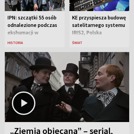
IPN: szczątki 55 osób
KE przyspiesza budowę
odnalezione podczas
satelitarnego systemu
ekshumacji w
IRIS2, Polska
Ostrówkach i Woli
przeznaczy 656 mln
HISTORIA
ŚWIAT
Ostrowieckiej
euro
„Ziemia obiecana” – serial,