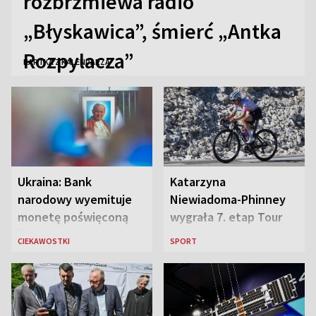
rozbrzmiewa radio
„Błyskawica”, śmierć „Antka
Rozpylacza”
KARTKA Z KALENDARZA
Ukraina: Bank
Katarzyna
narodowy wyemituje
Niewiadoma-Phinney
monetę poświęconą
wygrała 7. etap Tour
św. Janowi Pawłowi II
de France i została
CIEKAWOSTKI
SPORT
liderką wyścigu