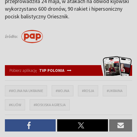
przeprowadziła 24 maja, w atakach na obwód kijowski
wykorzystano 600 dronów, 90 rakiet i hipersoniczny
pocisk balistyczny Oriesznik.
źródło:
Pobierz aplikację
TVP POLONIA
#WOJNA NA UKRAINIE
#WOJNA
#ROSJA
#UKRAINA
#KIJÓW
#ROSYJSKA AGRESJA