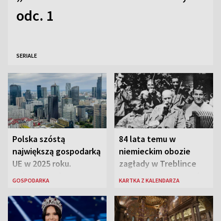
odc. 1
SERIALE
Polska szóstą
84 lata temu w
największą gospodarką
niemieckim obozie
UE w 2025 roku.
zagłady w Treblince
Najnowsze dane
zmarł Janusz Korczak
GOSPODARKA
KARTKA Z KALENDARZA
Eurostatu