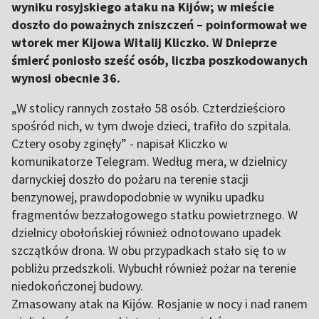
wyniku rosyjskiego ataku na Kijów; w mieście
doszło do poważnych zniszczeń – poinformował we
wtorek mer Kijowa Witalij Kliczko. W Dnieprze
śmierć poniosło sześć osób, liczba poszkodowanych
wynosi obecnie 36.
„W stolicy rannych zostało 58 osób. Czterdzieścioro
spośród nich, w tym dwoje dzieci, trafiło do szpitala.
Cztery osoby zginęły” - napisał Kliczko w
komunikatorze Telegram. Według mera, w dzielnicy
darnyckiej doszło do pożaru na terenie stacji
benzynowej, prawdopodobnie w wyniku upadku
fragmentów bezzałogowego statku powietrznego. W
dzielnicy obołońskiej również odnotowano upadek
szczątków drona. W obu przypadkach stało się to w
pobliżu przedszkoli. Wybuchł również pożar na terenie
niedokończonej budowy.
Zmasowany atak na Kijów. Rosjanie w nocy i nad ranem