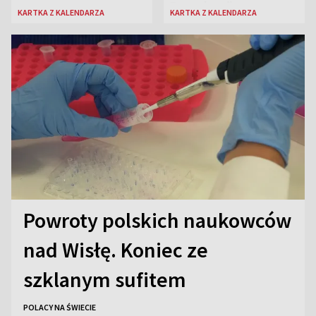
Rozpylacz”
KARTKA Z KALENDARZA
KARTKA Z KALENDARZA
Powroty polskich naukowców
nad Wisłę. Koniec ze
szklanym sufitem
POLACY NA ŚWIECIE