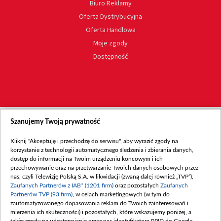
Biuro Reklamy
Oferta Dystrybucyjna
Oferta Handlowa
Moje zgody
Dostępność
Szanujemy Twoją prywatność
Kliknij "Akceptuję i przechodzę do serwisu", aby wyrazić zgody na
korzystanie z technologii automatycznego śledzenia i zbierania danych,
dostęp do informacji na Twoim urządzeniu końcowym i ich
przechowywanie oraz na przetwarzanie Twoich danych osobowych przez
nas, czyli Telewizję Polską S.A. w likwidacji (zwaną dalej również „TVP”),
Zaufanych Partnerów z IAB* (1201 firm)
oraz pozostałych
Zaufanych
Partnerów TVP (93 firm)
, w celach marketingowych (w tym do
zautomatyzowanego dopasowania reklam do Twoich zainteresowań i
mierzenia ich skuteczności) i pozostałych, które wskazujemy poniżej, a