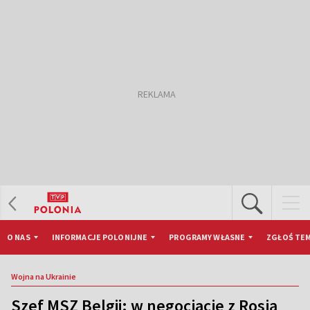
O NAS
INFORMACJE POLONIJNE
PROGRAMY WŁASNE
ZGŁOŚ TEM
Wojna na Ukrainie
Szef MSZ Belgii: w negocjacje z Rosją