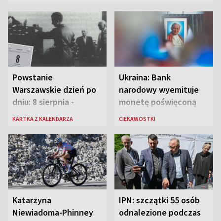
Powstanie
Ukraina: Bank
Warszawskie dzień po
narodowy wyemituje
dniu: 8 sierpnia -
monetę poświęconą
rozbrzmiewa radio
św. Janowi Pawłowi II
KARTKA Z KALENDARZA
CIEKAWOSTKI
„Błyskawica”, śmierć
„Antka Rozpylacza”
Katarzyna
IPN: szczątki 55 osób
Niewiadoma-Phinney
odnalezione podczas