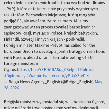
celem było zakończenie konfliktu na wschodzie Ukrainy
- PAP), które ostatecznie nie przyniosły wymiernych
rezultatów. Pochwalam inicjatywę, którą mogłyby
podjąć E3, ale uważam, że to za mało. Musimy
zaangażować w ten proces również bezpośrednich
sąsiadów Rosji, myśląc o Polsce, krajach bałtyckich,
Finlandii, Szwecji i innych krajach - podkreślił.
Foreign minister Maxime Prévot has called for the
European Union to develop a joint strategy on relations
with Russia, ahead of an informal meeting of EU
foreign ministers in
Cyprus.
https://t.co/YEEDGRA8qg
#Belga
#Politics
#Diplomacy
#War
pic.twitter.com/yPUxX3b41K
— Belga News Agency_English (@Belga_English)
May
28, 2026
Belgijski minister wypowiadał się w Limassol na Cyprze,
gdzie od środy trwa posiedzenie szefów dyplomacji