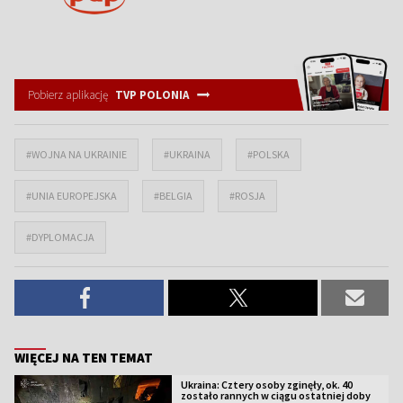
Pobierz aplikację
TVP POLONIA
#WOJNA NA UKRAINIE
#UKRAINA
#POLSKA
#UNIA EUROPEJSKA
#BELGIA
#ROSJA
#DYPLOMACJA
WIĘCEJ NA TEN TEMAT
Ukraina: Cztery osoby zginęły, ok. 40
zostało rannych w ciągu ostatniej doby