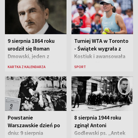
9 sierpnia 1864 roku
Turniej WTA w Toronto
urodził się Roman
- Świątek wygrała z
Dmowski, jeden z
Kostiuk i awansowała
„ojców” niepodległej
do ćwierćfinału
KARTKA Z KALENDARZA
SPORT
Polski
Powstanie
8 sierpnia 1944 roku
Warszawskie dzień po
zginął Antoni
dniu: 9 sierpnia
Godlewski ps. „Antek