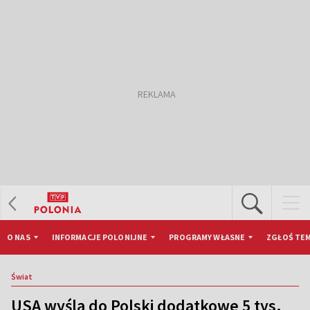
O NAS
INFORMACJE POLONIJNE
PROGRAMY WŁASNE
ZGŁOŚ TEM
Świat
USA wyślą do Polski dodatkowe 5 tys.