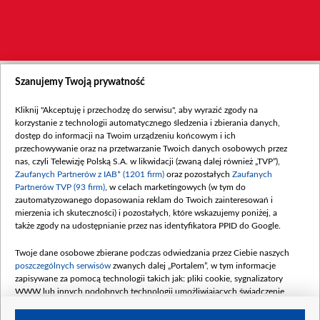
Szanujemy Twoją prywatność
Kliknij "Akceptuję i przechodzę do serwisu", aby wyrazić zgody na
korzystanie z technologii automatycznego śledzenia i zbierania danych,
dostęp do informacji na Twoim urządzeniu końcowym i ich
przechowywanie oraz na przetwarzanie Twoich danych osobowych przez
nas, czyli Telewizję Polską S.A. w likwidacji (zwaną dalej również „TVP”),
Zaufanych Partnerów z IAB* (1201 firm)
oraz pozostałych
Zaufanych
Partnerów TVP (93 firm)
, w celach marketingowych (w tym do
zautomatyzowanego dopasowania reklam do Twoich zainteresowań i
mierzenia ich skuteczności) i pozostałych, które wskazujemy poniżej, a
także zgody na udostępnianie przez nas identyfikatora PPID do Google.
Twoje dane osobowe zbierane podczas odwiedzania przez Ciebie naszych
poszczególnych serwisów
zwanych dalej „Portalem”, w tym informacje
zapisywane za pomocą technologii takich jak: pliki cookie, sygnalizatory
WWW lub innych podobnych technologii umożliwiających świadczenie
dopasowanych i bezpiecznych usług, personalizację treści oraz reklam,
udostępnianie funkcji mediów społecznościowych oraz analizowanie ruchu