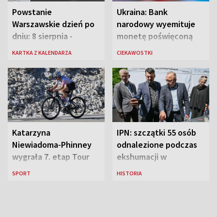
Powstanie
Ukraina: Bank
Warszawskie dzień po
narodowy wyemituje
dniu: 8 sierpnia -
monetę poświęconą
rozbrzmiewa radio
św. Janowi Pawłowi II
KARTKA Z KALENDARZA
CIEKAWOSTKI
„Błyskawica”, śmierć
„Antka Rozpylacza”
Katarzyna
IPN: szczątki 55 osób
Niewiadoma-Phinney
odnalezione podczas
wygrała 7. etap Tour
ekshumacji w
de France i została
Ostrówkach i Woli
SPORT
HISTORIA
liderką wyścigu
Ostrowieckiej