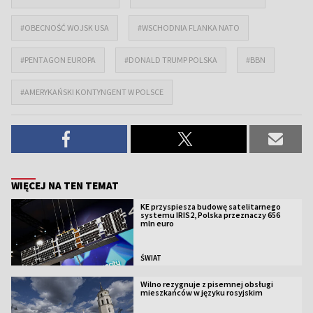
#OBECNOŚĆ WOJSK USA
#WSCHODNIA FLANKA NATO
#PENTAGON EUROPA
#DONALD TRUMP POLSKA
#BBN
#AMERYKAŃSKI KONTYNGENT W POLSCE
WIĘCEJ NA TEN TEMAT
KE przyspiesza budowę satelitarnego
systemu IRIS2, Polska przeznaczy 656
mln euro
ŚWIAT
Wilno rezygnuje z pisemnej obsługi
mieszkańców w języku rosyjskim