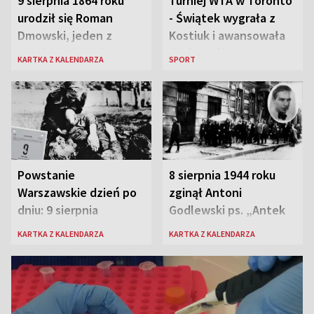
9 sierpnia 1864 roku
Turniej WTA w Toronto
urodził się Roman
- Świątek wygrała z
Dmowski, jeden z
Kostiuk i awansowała
„ojców” niepodległej
do ćwierćfinału
KARTKA Z KALENDARZA
SPORT
Polski
Powstanie
8 sierpnia 1944 roku
Warszawskie dzień po
zginął Antoni
dniu: 9 sierpnia
Godlewski ps. „Antek
Rozpylacz”
KARTKA Z KALENDARZA
KARTKA Z KALENDARZA