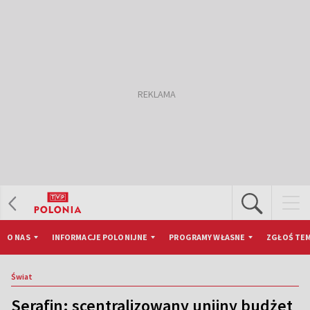
O NAS
INFORMACJE POLONIJNE
PROGRAMY WŁASNE
ZGŁOŚ TEM
Świat
Serafin: scentralizowany unijny budżet