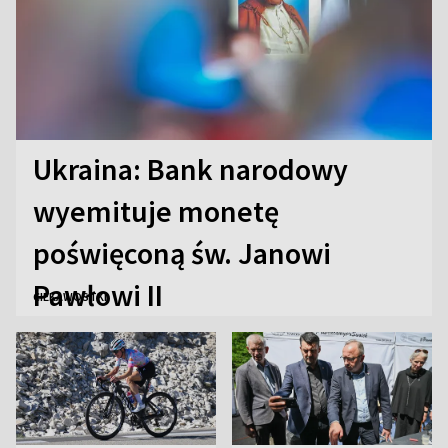
Ukraina: Bank narodowy
wyemituje monetę
poświęconą św. Janowi
Pawłowi II
CIEKAWOSTKI