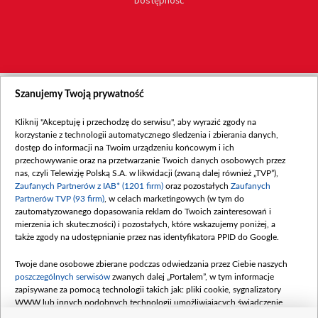
Dostępność
Szanujemy Twoją prywatność
Kliknij "Akceptuję i przechodzę do serwisu", aby wyrazić zgody na
korzystanie z technologii automatycznego śledzenia i zbierania danych,
dostęp do informacji na Twoim urządzeniu końcowym i ich
przechowywanie oraz na przetwarzanie Twoich danych osobowych przez
nas, czyli Telewizję Polską S.A. w likwidacji (zwaną dalej również „TVP”),
Zaufanych Partnerów z IAB* (1201 firm)
oraz pozostałych
Zaufanych
Partnerów TVP (93 firm)
, w celach marketingowych (w tym do
zautomatyzowanego dopasowania reklam do Twoich zainteresowań i
mierzenia ich skuteczności) i pozostałych, które wskazujemy poniżej, a
także zgody na udostępnianie przez nas identyfikatora PPID do Google.
Twoje dane osobowe zbierane podczas odwiedzania przez Ciebie naszych
poszczególnych serwisów
zwanych dalej „Portalem”, w tym informacje
zapisywane za pomocą technologii takich jak: pliki cookie, sygnalizatory
WWW lub innych podobnych technologii umożliwiających świadczenie
dopasowanych i bezpiecznych usług, personalizację treści oraz reklam,