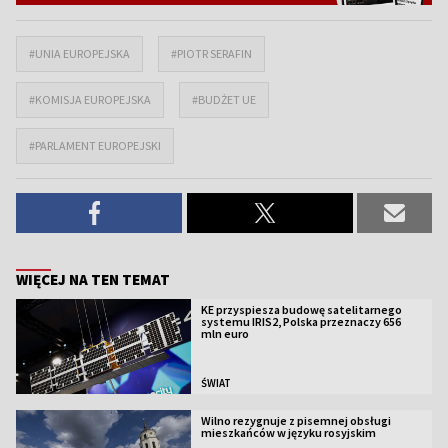
#UNIA EUROPEJSKA
#PIOTR SERAFIN
#KOMISJA EUROPEJSKA
#BUDŻET UE
#PARLAMENT EUROPEJSKI
WIĘCEJ NA TEN TEMAT
KE przyspiesza budowę satelitarnego
systemu IRIS2, Polska przeznaczy 656
mln euro
ŚWIAT
Wilno rezygnuje z pisemnej obsługi
mieszkańców w języku rosyjskim