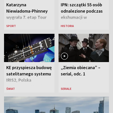
Katarzyna
IPN: szczątki 55 osób
Niewiadoma-Phinney
odnalezione podczas
wygrała 7. etap Tour
ekshumacji w
de France i została
Ostrówkach i Woli
SPORT
HISTORIA
liderką wyścigu
Ostrowieckiej
KE przyspiesza budowę
„Ziemia obiecana” –
satelitarnego systemu
serial, odc. 1
IRIS2, Polska
przeznaczy 656 mln
ŚWIAT
SERIALE
euro