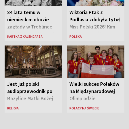
84 lata temu w
Wiktoria Ptak z
niemieckim obozie
Podlasia zdobyła tytuł
zagłady w Treblince
Miss Polski 2026! Kim
zmarł Janusz Korczak
jest nowa królowa
KARTKA Z KALENDARZA
POLSKA
piękności?
Jest już polski
Wielki sukces Polaków
audioprzewodnik po
na Międzynarodowej
Bazylice Matki Bożej
Olimpiadzie
Większej w Rzymie
Lingwistycznej
RELIGIA
POLACY NA ŚWIECIE