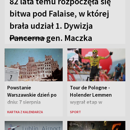
82 lata temu rozpoczęła się
bitwa pod Falaise, w której
brała udział 1. Dywizja
Pancerna gen. Maczka
KARTKA Z KALENDARZA
Powstanie
Tour de Pologne -
Warszawskie dzień po
Holender Lemmen
dniu: 7 sierpnia
wygrał etap w
Karpaczu i został
KARTKA Z KALENDARZA
SPORT
liderem