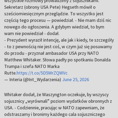
wszystkie rozmowy prowadzimy z sojusznikami.
Sekretarz (obrony USA Pete) Hegseth mówił o
sześciomiesięcznym przeglądzie. To wszystko jest
częścią tego procesu — powiedział. - Nie mam dziś nic
nowego do ogłoszenia. A gdybym wiedział, to bym
wam nie powiedział - dodał.
- Prezydent wyraził intencję, ale jak i kiedy, te szczegóły
- to z pewnością nie jest coś, w czym już się posuwamy
do przodu - przyznał ambasador USA przy NATO
Matthew Whitaker. Słowa padły po spotkaniu Donalda
Trumpa i szefa NATO Marka
Rutte.
https://t.co/5D5WrZQWVc
— Interia (@Int_Wydarzenia)
June 25, 2026
Whitaker dodał, że Waszyngton oczekuje, by wszyscy
sojusznicy „wyrównali” poziom wydatków obronnych z
USA. - Codziennie, pracując w NATO zapewniam, że
odstraszamy i bronimy każdego cala sojuszniczego