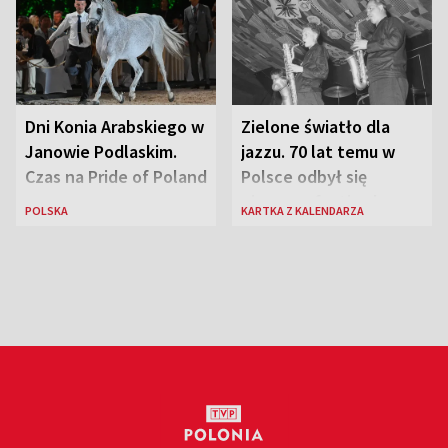
Dni Konia Arabskiego w
Zielone światło dla
Janowie Podlaskim.
jazzu. 70 lat temu w
Czas na Pride of Poland
Polsce odbył się
pierwszy festiwal
POLSKA
KARTKA Z KALENDARZA
jazzowy