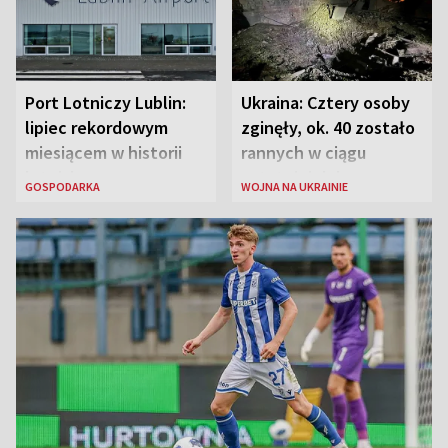
Port Lotniczy Lublin:
Ukraina: Cztery osoby
lipiec rekordowym
zginęły, ok. 40 zostało
miesiącem w historii
rannych w ciągu
lotniska
ostatniej doby w
GOSPODARKA
WOJNA NA UKRAINIE
rosyjskich atakach