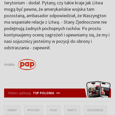
terytorium - dodał. Pytany, czy takie kraje jak Litwa
mogą być pewne, że amerykańskie wojska tam
pozostaną, ambasador odpowiedział, że Waszyngton
ma wspaniałe relacje z Litwą. - Stany Zjednoczone nie
podejmują żadnych pochopnych ruchów. Po prostu
kontynuujemy ocenę zagrożeń i upewniamy się, że my i
nasi sojusznicy jesteśmy w pozycji do obrony i
odstraszania - zapewnił.
źródło:
Pobierz aplikację
TVP POLONIA
#ŚWIAT
#POLSKA
#USA
#NATO
#ŻOŁNIERZE