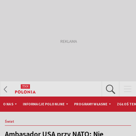
O NAS
INFORMACJE POLONIJNE
PROGRAMY WŁASNE
ZGŁOŚ TEM
Świat
Ambasador USA przy NATO: Nie