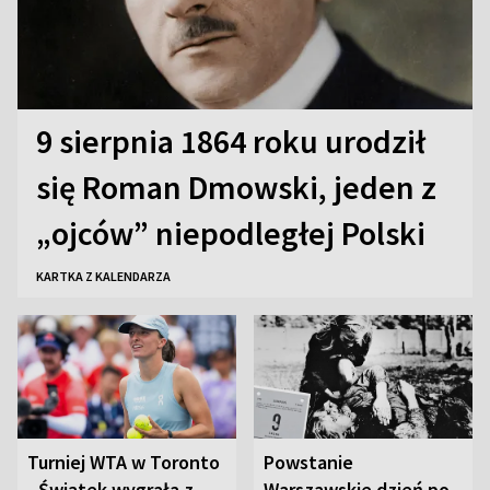
9 sierpnia 1864 roku urodził
się Roman Dmowski, jeden z
„ojców” niepodległej Polski
KARTKA Z KALENDARZA
Turniej WTA w Toronto
Powstanie
- Świątek wygrała z
Warszawskie dzień po