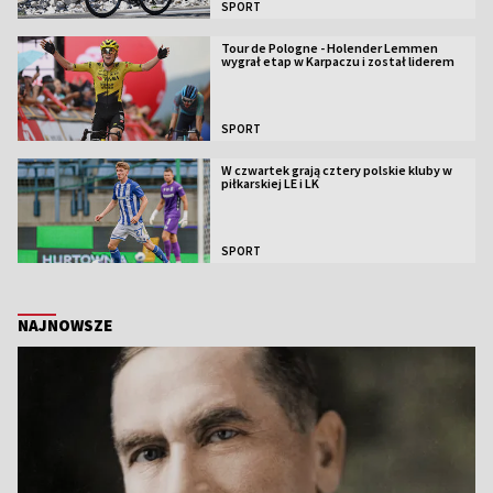
SPORT
Tour de Pologne - Holender Lemmen
wygrał etap w Karpaczu i został liderem
SPORT
W czwartek grają cztery polskie kluby w
piłkarskiej LE i LK
SPORT
NAJNOWSZE