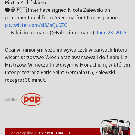
Piotra Zielińskiego.
⚫️🔵🇵🇱 Inter have signed Nicola Zalewski on
permanent deal from AS Roma for €6m, as planned.
pic.twitter.com/slS3sQu9ZC
— Fabrizio Romano (@FabrizioRomano)
June 23, 2025
Obaj w minionym sezonie wywalczyli w barwach Interu
wicemistrzostwo Włoch oraz awansowali do finału Ligi
Mistrzów. W meczu finałowym w Monachium, w którym
Inter przegrał z Paris Saint-Germain 0:5, Zalewski
rozegrał 38 minut.
źródło:
Pobierz aplikację
TVP POLONIA