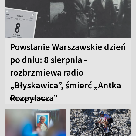
Powstanie Warszawskie dzień
po dniu: 8 sierpnia -
rozbrzmiewa radio
„Błyskawica”, śmierć „Antka
Rozpylacza”
KARTKA Z KALENDARZA