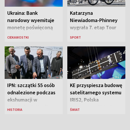
Ukraina: Bank
Katarzyna
narodowy wyemituje
Niewiadoma-Phinney
monetę poświęconą
wygrała 7. etap Tour
św. Janowi Pawłowi II
de France i została
CIEKAWOSTKI
SPORT
liderką wyścigu
IPN: szczątki 55 osób
KE przyspiesza budowę
odnalezione podczas
satelitarnego systemu
ekshumacji w
IRIS2, Polska
Ostrówkach i Woli
przeznaczy 656 mln
HISTORIA
ŚWIAT
Ostrowieckiej
euro