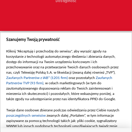
Dostępność
Szanujemy Twoją prywatność
Kliknij "Akceptuję i przechodzę do serwisu", aby wyrazić zgody na
korzystanie z technologii automatycznego śledzenia i zbierania danych,
dostęp do informacji na Twoim urządzeniu końcowym i ich
przechowywanie oraz na przetwarzanie Twoich danych osobowych przez
nas, czyli Telewizję Polską S.A. w likwidacji (zwaną dalej również „TVP”),
Zaufanych Partnerów z IAB* (1201 firm)
oraz pozostałych
Zaufanych
Partnerów TVP (93 firm)
, w celach marketingowych (w tym do
zautomatyzowanego dopasowania reklam do Twoich zainteresowań i
mierzenia ich skuteczności) i pozostałych, które wskazujemy poniżej, a
także zgody na udostępnianie przez nas identyfikatora PPID do Google.
Twoje dane osobowe zbierane podczas odwiedzania przez Ciebie naszych
poszczególnych serwisów
zwanych dalej „Portalem”, w tym informacje
zapisywane za pomocą technologii takich jak: pliki cookie, sygnalizatory
WWW lub innych podobnych technologii umożliwiających świadczenie
dopasowanych i bezpiecznych usług, personalizację treści oraz reklam,