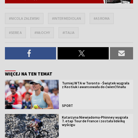
#NICOLA ZALEWSKI
#INTER MEDIOLAN
#AS ROMA
#SERIE A
#WŁOCHY
#ITALIA
WIĘCEJ NA TEN TEMAT
Turniej WTA w Toronto - Świątek wygrała
z Kostiuk i awansowała do ćwierćfinału
SPORT
Katarzyna Niewiadoma-Phinney wygrała
7. etap Tour de France i została liderką
wyścigu