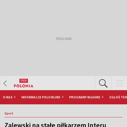
O NAS
INFORMACJE POLONIJNE
PROGRAMY WŁASNE
ZGŁOŚ TEM
Sport
Zalewski na stałe piłkarzem Interu