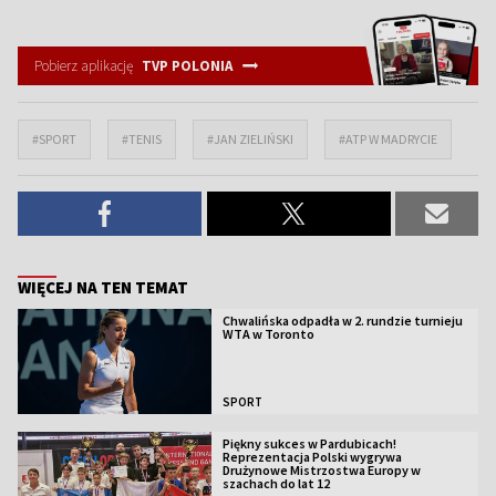
Pobierz aplikację
TVP POLONIA
#SPORT
#TENIS
#JAN ZIELIŃSKI
#ATP W MADRYCIE
WIĘCEJ NA TEN TEMAT
Chwalińska odpadła w 2. rundzie turnieju
WTA w Toronto
SPORT
Piękny sukces w Pardubicach!
Reprezentacja Polski wygrywa
Drużynowe Mistrzostwa Europy w
szachach do lat 12