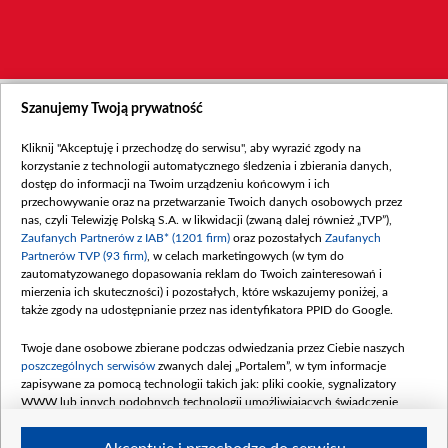
Szanujemy Twoją prywatność
Kliknij "Akceptuję i przechodzę do serwisu", aby wyrazić zgody na
korzystanie z technologii automatycznego śledzenia i zbierania danych,
dostęp do informacji na Twoim urządzeniu końcowym i ich
przechowywanie oraz na przetwarzanie Twoich danych osobowych przez
nas, czyli Telewizję Polską S.A. w likwidacji (zwaną dalej również „TVP”),
Zaufanych Partnerów z IAB* (1201 firm)
oraz pozostałych
Zaufanych
Partnerów TVP (93 firm)
, w celach marketingowych (w tym do
zautomatyzowanego dopasowania reklam do Twoich zainteresowań i
mierzenia ich skuteczności) i pozostałych, które wskazujemy poniżej, a
także zgody na udostępnianie przez nas identyfikatora PPID do Google.
Twoje dane osobowe zbierane podczas odwiedzania przez Ciebie naszych
poszczególnych serwisów
zwanych dalej „Portalem”, w tym informacje
zapisywane za pomocą technologii takich jak: pliki cookie, sygnalizatory
WWW lub innych podobnych technologii umożliwiających świadczenie
dopasowanych i bezpiecznych usług, personalizację treści oraz reklam,
udostępnianie funkcji mediów społecznościowych oraz analizowanie ruchu