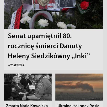
Senat upamiętnił 80.
rocznicę śmierci Danuty
Heleny Siedzikówny „Inki”
WYDARZENIA
Zmarła Maria Kowalska
Ukraina: tej nocy Rosja