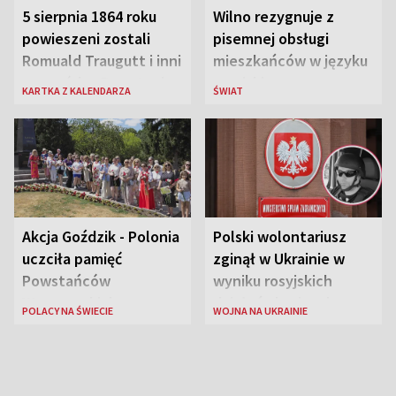
5 sierpnia 1864 roku
Wilno rezygnuje z
powieszeni zostali
pisemnej obsługi
Romuald Traugutt i inni
mieszkańców w języku
przywódcy Powstania
rosyjskim
KARTKA Z KALENDARZA
ŚWIAT
Styczniowego
Akcja Goździk - Polonia
Polski wolontariusz
uczciła pamięć
zginął w Ukrainie w
Powstańców
wyniku rosyjskich
Warszawskich
działań zbrojnych
POLACY NA ŚWIECIE
WOJNA NA UKRAINIE