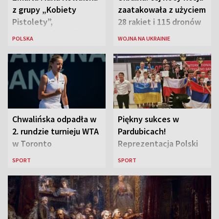
z grupy „Kobiety
zaatakowała z użyciem
Pistolety”,
28 rakiet i 115 dronów
sanitariuszka pułku
POLSKA
WOJNA NA UKRAINIE
„Baszta”
Chwalińska odpadła w
Piękny sukces w
2. rundzie turnieju WTA
Pardubicach!
w Toronto
Reprezentacja Polski
wygrywa Drużynowe
SPORT
SPORT
Mistrzostwa Europy w
szachach do lat 12