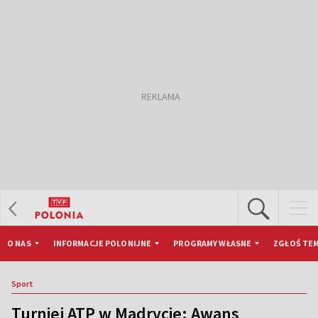
O NAS
INFORMACJE POLONIJNE
PROGRAMY WŁASNE
ZGŁOŚ TEM
Sport
Turniej ATP w Madrycie: Awans