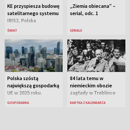
KE przyspiesza budowę
„Ziemia obiecana” –
satelitarnego systemu
serial, odc. 1
IRIS2, Polska
przeznaczy 656 mln
ŚWIAT
SERIALE
euro
Polska szóstą
84 lata temu w
największą gospodarką
niemieckim obozie
UE w 2025 roku.
zagłady w Treblince
Najnowsze dane
zmarł Janusz Korczak
GOSPODARKA
KARTKA Z KALENDARZA
Eurostatu