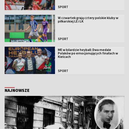
SPORT
W czwartek grają cztery polskie kluby w
piłkarskiej LE i LK
SPORT
ME w bilardzie heyball: Dwa medale
Polaków po emocjonujących finałach w
Kielcach
SPORT
NAJNOWSZE