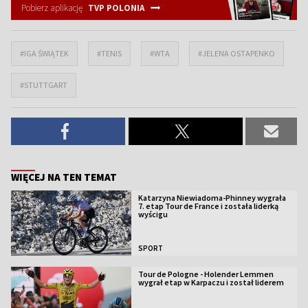
Pobierz aplikację
TVP POLONIA
#IGA ŚWIĄTEK
#TENIS
#WTA
#JELENA OSTAPENKO
#STUTTGART
WIĘCEJ NA TEN TEMAT
Katarzyna Niewiadoma-Phinney wygrała
7. etap Tour de France i została liderką
wyścigu
SPORT
Tour de Pologne - Holender Lemmen
wygrał etap w Karpaczu i został liderem