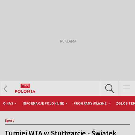
O NAS
INFORMACJE POLONIJNE
PROGRAMY WŁASNE
ZGŁOŚ TEM
Sport
Turniej WTA w Stuttgarcie - Świątek