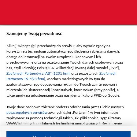
Szanujemy Twoją prywatność
Kliknij "Akceptuję i przechodzę do serwisu", aby wyrazić zgody na
korzystanie z technologii automatycznego śledzenia i zbierania danych,
dostęp do informacji na Twoim urządzeniu końcowym i ich
przechowywanie oraz na przetwarzanie Twoich danych osobowych przez
nas, czyli Telewizję Polską S.A. w likwidacji (zwaną dalej również „TVP”),
Zaufanych Partnerów z IAB* (1201 firm)
oraz pozostałych
Zaufanych
Partnerów TVP (93 firm)
, w celach marketingowych (w tym do
zautomatyzowanego dopasowania reklam do Twoich zainteresowań i
mierzenia ich skuteczności) i pozostałych, które wskazujemy poniżej, a
także zgody na udostępnianie przez nas identyfikatora PPID do Google.
Twoje dane osobowe zbierane podczas odwiedzania przez Ciebie naszych
poszczególnych serwisów
zwanych dalej „Portalem”, w tym informacje
zapisywane za pomocą technologii takich jak: pliki cookie, sygnalizatory
WWW lub innych podobnych technologii umożliwiających świadczenie
dopasowanych i bezpiecznych usług, personalizację treści oraz reklam,
udostępnianie funkcji mediów społecznościowych oraz analizowanie ruchu