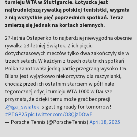
turnieju WTA w Stuttgarcie. Łotyszka jest
najtrudniejszą rywalką polskiej tenisistki, wygrała
z nią wszystkie pięć poprzednich spotkań. Teraz
zmierzą się jednak na kortach ziemnych.
27-letnia Ostapenko to najbardziej niewygodna obecnie
rywalka 23-letniej Świątek. Z ich pięciu
dotychczasowych meczów tylko dwa zakończyły się w
trzech setach. W każdym z trzech ostatnich spotkań
Polka zanotowała jedną partię przegraną wysoko 1:6.
Bilans jest wyjątkowo niekorzystny dla raszynianki,
chociaż przed ich ostatnim starciem w półfinale
tegorocznej edycji turnieju WTA 1000 w Dausze
przyznała, że dzięki temu może grać bez presji.
.
@iga_swiatek
is getting ready for tomorrow!
#PTGP25
pic.twitter.com/O8QjzDOwFI
— Porsche Tennis (@PorscheTennis)
April 18, 2025