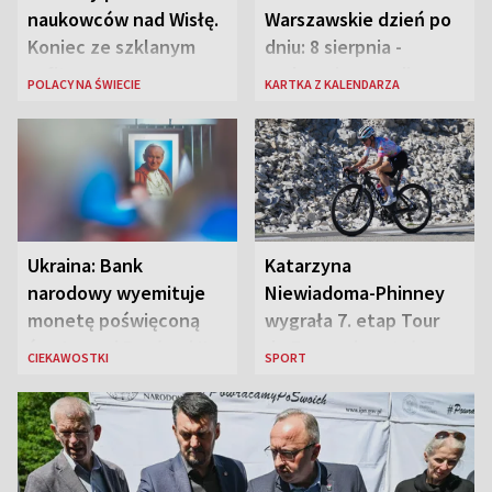
naukowców nad Wisłę.
Warszawskie dzień po
Koniec ze szklanym
dniu: 8 sierpnia -
sufitem
rozbrzmiewa radio
POLACY NA ŚWIECIE
KARTKA Z KALENDARZA
„Błyskawica”, śmierć
„Antka Rozpylacza”
Ukraina: Bank
Katarzyna
narodowy wyemituje
Niewiadoma-Phinney
monetę poświęconą
wygrała 7. etap Tour
św. Janowi Pawłowi II
de France i została
CIEKAWOSTKI
SPORT
liderką wyścigu