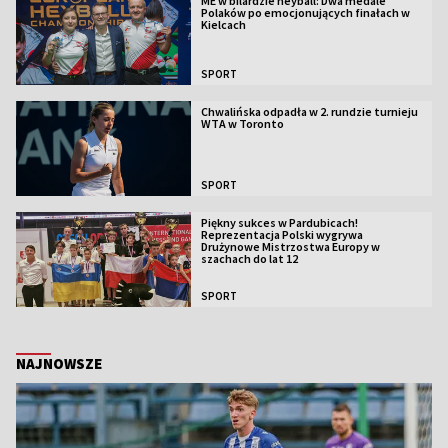
ME w bilardzie heyball: Dwa medale
Polaków po emocjonujących finałach w
Kielcach
SPORT
Chwalińska odpadła w 2. rundzie turnieju
WTA w Toronto
SPORT
Piękny sukces w Pardubicach!
Reprezentacja Polski wygrywa
Drużynowe Mistrzostwa Europy w
szachach do lat 12
SPORT
NAJNOWSZE