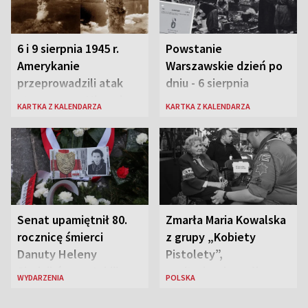
6 i 9 sierpnia 1945 r.
Powstanie
Amerykanie
Warszawskie dzień po
przeprowadzili atak
dniu - 6 sierpnia
atomowy na Hiroszimę
KARTKA Z KALENDARZA
KARTKA Z KALENDARZA
i Nagasaki
Senat upamiętnił 80.
Zmarła Maria Kowalska
rocznicę śmierci
z grupy „Kobiety
Danuty Heleny
Pistolety”,
Siedzikówny „Inki”
sanitariuszka pułku
WYDARZENIA
POLSKA
„Baszta”