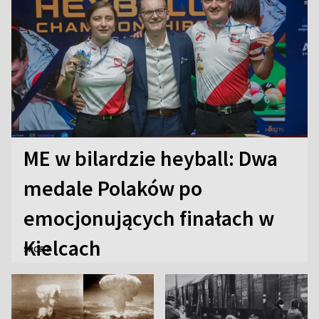
ME w bilardzie heyball: Dwa
medale Polaków po
emocjonujących finałach w
Kielcach
SPORT