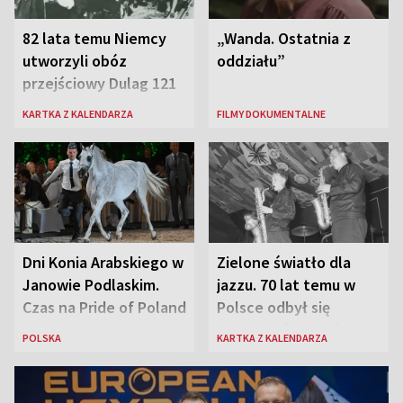
82 lata temu Niemcy
„Wanda. Ostatnia z
utworzyli obóz
oddziału”
przejściowy Dulag 121
KARTKA Z KALENDARZA
FILMY DOKUMENTALNE
Dni Konia Arabskiego w
Zielone światło dla
Janowie Podlaskim.
jazzu. 70 lat temu w
Czas na Pride of Poland
Polsce odbył się
pierwszy festiwal
POLSKA
KARTKA Z KALENDARZA
jazzowy