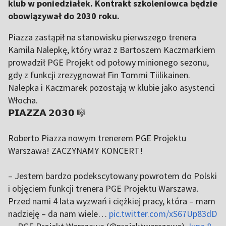
klub w poniedziałek. Kontrakt szkoleniowca będzie
obowiązywał do 2030 roku.
Piazza zastąpił na stanowisku pierwszego trenera
Kamila Nalepkę, który wraz z Bartoszem Kaczmarkiem
prowadził PGE Projekt od połowy minionego sezonu,
gdy z funkcji zrezygnował Fin Tommi Tiilikainen.
Nalepka i Kaczmarek pozostają w klubie jako asystenci
Włocha.
𝗣𝗜𝗔𝗭𝗭𝗔 𝟮𝟬𝟯𝟬 🎼
Roberto Piazza nowym trenerem PGE Projektu
Warszawa! ZACZYNAMY KONCERT!
– Jestem bardzo podekscytowany powrotem do Polski
i objęciem funkcji trenera PGE Projektu Warszawa.
Przed nami 4 lata wyzwań i ciężkiej pracy, która – mam
nadzieję – da nam wiele…
pic.twitter.com/xS67Up83dD