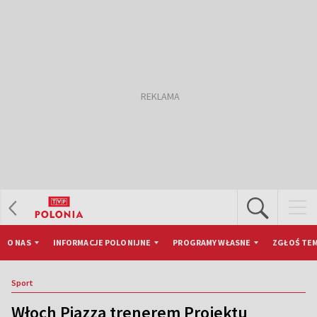
O NAS
INFORMACJE POLONIJNE
PROGRAMY WŁASNE
ZGŁOŚ TEM
Sport
Włoch Piazza trenerem Projektu