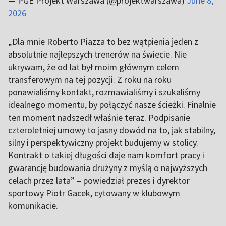
— PGE Projekt Warszawa (@projektwarszawa)
June 8,
2026
„Dla mnie Roberto Piazza to bez wątpienia jeden z
absolutnie najlepszych trenerów na świecie. Nie
ukrywam, że od lat był moim głównym celem
transferowym na tej pozycji. Z roku na roku
ponawialiśmy kontakt, rozmawialiśmy i szukaliśmy
idealnego momentu, by połączyć nasze ścieżki. Finalnie
ten moment nadszedł właśnie teraz. Podpisanie
czteroletniej umowy to jasny dowód na to, jak stabilny,
silny i perspektywiczny projekt budujemy w stolicy.
Kontrakt o takiej długości daje nam komfort pracy i
gwarancję budowania drużyny z myślą o najwyższych
celach przez lata” – powiedział prezes i dyrektor
sportowy Piotr Gacek, cytowany w klubowym
komunikacie.