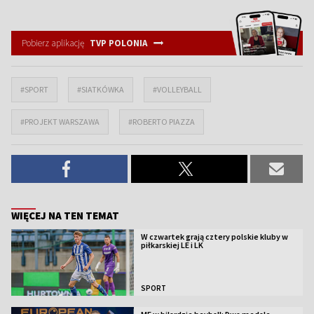
Pobierz aplikację
TVP POLONIA
#SPORT
#SIATKÓWKA
#VOLLEYBALL
#PROJEKT WARSZAWA
#ROBERTO PIAZZA
WIĘCEJ NA TEN TEMAT
W czwartek grają cztery polskie kluby w
piłkarskiej LE i LK
SPORT