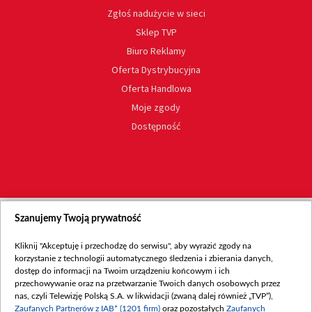
Zgłoś nadużycie w sieci
Sklep TVP
Biuro Reklamy
Oferta Dystrybucyjna
Oferta Handlowa
Moje zgody
Dostępność
Szanujemy Twoją prywatność
Kliknij "Akceptuję i przechodzę do serwisu", aby wyrazić zgody na
korzystanie z technologii automatycznego śledzenia i zbierania danych,
dostęp do informacji na Twoim urządzeniu końcowym i ich
przechowywanie oraz na przetwarzanie Twoich danych osobowych przez
nas, czyli Telewizję Polską S.A. w likwidacji (zwaną dalej również „TVP”),
Zaufanych Partnerów z IAB* (1201 firm)
oraz pozostałych
Zaufanych