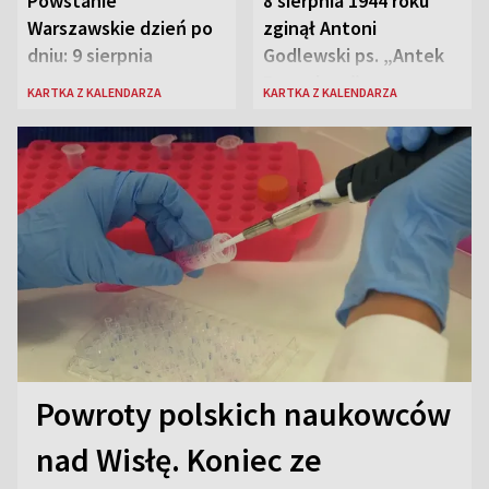
Powstanie
8 sierpnia 1944 roku
Warszawskie dzień po
zginął Antoni
dniu: 9 sierpnia
Godlewski ps. „Antek
Rozpylacz”
KARTKA Z KALENDARZA
KARTKA Z KALENDARZA
Powroty polskich naukowców
nad Wisłę. Koniec ze