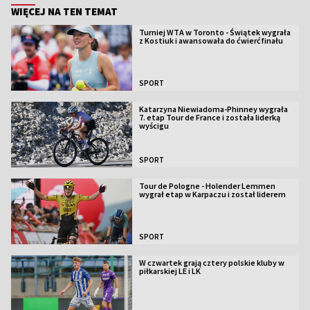
WIĘCEJ NA TEN TEMAT
Turniej WTA w Toronto - Świątek wygrała
z Kostiuk i awansowała do ćwierćfinału
SPORT
Katarzyna Niewiadoma-Phinney wygrała
7. etap Tour de France i została liderką
wyścigu
SPORT
Tour de Pologne - Holender Lemmen
wygrał etap w Karpaczu i został liderem
SPORT
W czwartek grają cztery polskie kluby w
piłkarskiej LE i LK