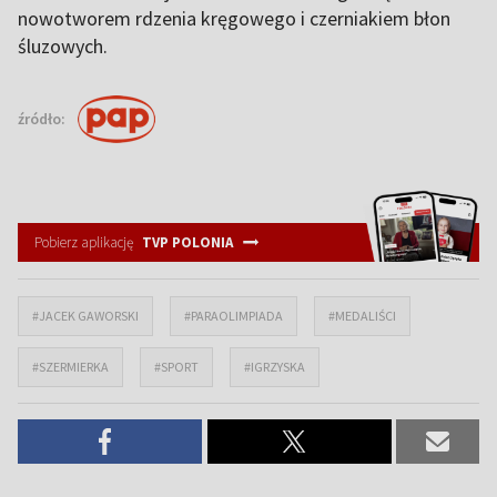
nowotworem rdzenia kręgowego i czerniakiem błon
śluzowych.
źródło:
Pobierz aplikację
TVP POLONIA
#JACEK GAWORSKI
#PARAOLIMPIADA
#MEDALIŚCI
#SZERMIERKA
#SPORT
#IGRZYSKA