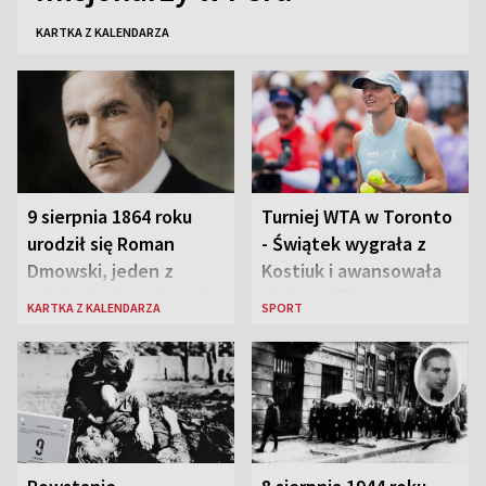
KARTKA Z KALENDARZA
9 sierpnia 1864 roku
Turniej WTA w Toronto
urodził się Roman
- Świątek wygrała z
Dmowski, jeden z
Kostiuk i awansowała
„ojców” niepodległej
do ćwierćfinału
KARTKA Z KALENDARZA
SPORT
Polski