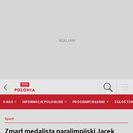
O NAS
INFORMACJE POLONIJNE
PROGRAMY WŁASNE
ZGŁOŚ TEM
Sport
Zmarł medalista paralimpijski Jacek