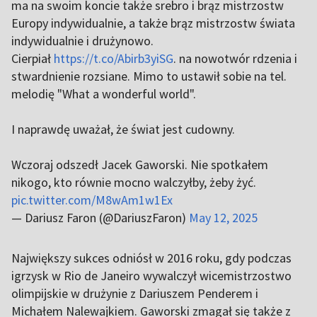
ma na swoim koncie także srebro i brąz mistrzostw
Europy indywidualnie, a także brąz mistrzostw świata
indywidualnie i drużynowo.
Cierpiał
https://t.co/Abirb3yiSG
. na nowotwór rdzenia i
stwardnienie rozsiane. Mimo to ustawił sobie na tel.
melodię "What a wonderful world".
I naprawdę uważał, że świat jest cudowny.
Wczoraj odszedł Jacek Gaworski. Nie spotkałem
nikogo, kto równie mocno walczyłby, żeby żyć.
pic.twitter.com/M8wAm1w1Ex
— Dariusz Faron (@DariuszFaron)
May 12, 2025
Największy sukces odniósł w 2016 roku, gdy podczas
igrzysk w Rio de Janeiro wywalczył wicemistrzostwo
olimpijskie w drużynie z Dariuszem Penderem i
Michałem Nalewajkiem. Gaworski zmagał się także z