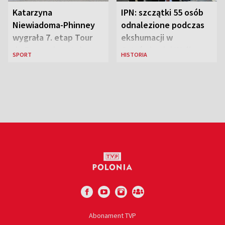
Katarzyna
IPN: szczątki 55 osób
Niewiadoma-Phinney
odnalezione podczas
wygrała 7. etap Tour
ekshumacji w
de France i została
Ostrówkach i Woli
SPORT
HISTORIA
liderką wyścigu
Ostrowieckiej
Abonament TVP