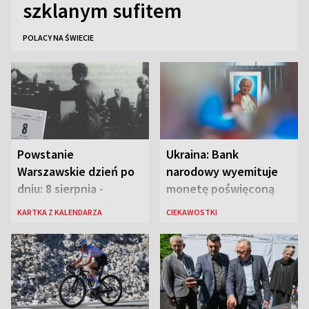
szklanym sufitem
POLACY NA ŚWIECIE
Powstanie
Ukraina: Bank
Warszawskie dzień po
narodowy wyemituje
dniu: 8 sierpnia -
monetę poświęconą
rozbrzmiewa radio
św. Janowi Pawłowi II
KARTKA Z KALENDARZA
CIEKAWOSTKI
„Błyskawica”, śmierć
„Antka Rozpylacza”