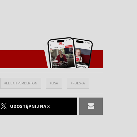
#ELIJAH PEMBERTON
#USA
#POLSKA
UDOSTĘPNIJ NA X