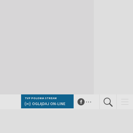
...
TVP POLONIA STREAM
OGLĄDAJ ON-LINE