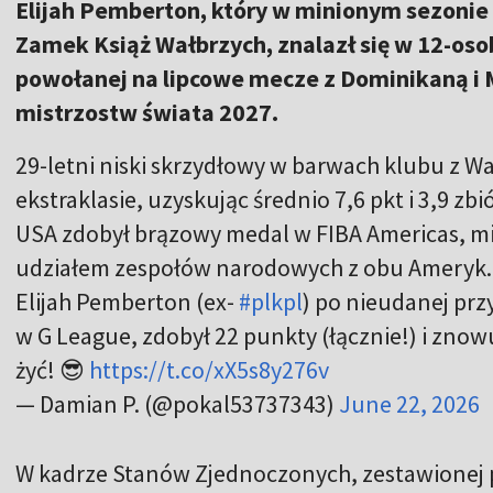
Elijah Pemberton, który w minionym sezoni
Zamek Książ Wałbrzych, znalazł się w 12-oso
powołanej na lipcowe mecze z Dominikaną i
mistrzostw świata 2027.
29-letni niski skrzydłowy w barwach klubu z W
ekstraklasie, uzyskując średnio 7,6 pkt i 3,9 zb
USA zdobył brązowy medal w FIBA Americas, m
udziałem zespołów narodowych z obu Ameryk.
Elijah Pemberton (ex-
#plkpl
) po nieudanej pr
w G League, zdobył 22 punkty (łącznie!) i znow
żyć! 😎
https://t.co/xX5s8y276v
— Damian P. (@pokal53737343)
June 22, 2026
W kadrze Stanów Zjednoczonych, zestawionej p