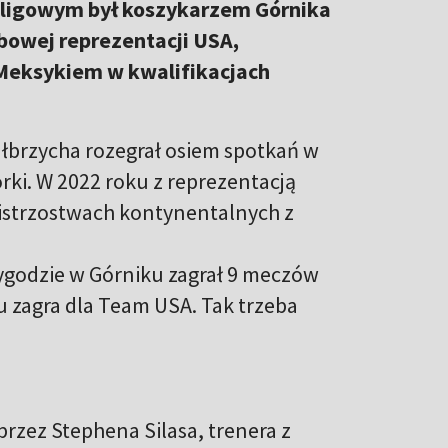
e ligowym był koszykarzem Górnika
bowej reprezentacji USA,
 Meksykiem w kwalifikacjach
ałbrzycha rozegrał osiem spotkań w
iórki. W 2022 roku z reprezentacją
istrzostwach kontynentalnych z
zygodzie w Górniku zagrał 9 meczów
u zagra dla Team USA. Tak trzeba
rzez Stephena Silasa, trenera z