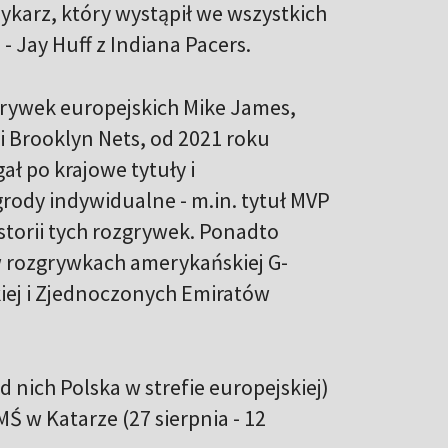
zykarz, który wystąpił we wszystkich
- Jay Huff z Indiana Pacers.
zgrywek europejskich Mike James,
i Brooklyn Nets, od 2021 roku
ł po krajowe tytuły i
grody indywidualne - m.in. tytuł MVP
istorii tych rozgrywek. Ponadto
w rozgrywkach amerykańskiej G-
skiej i Zjednoczonych Emiratów
 nich Polska w strefie europejskiej)
Ś w Katarze (27 sierpnia - 12