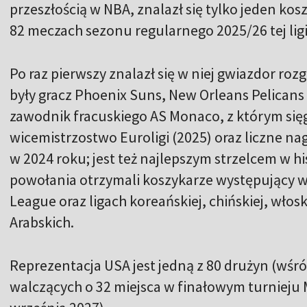
przeszłością w NBA, znalazł się tylko jeden kos
82 meczach sezonu regularnego 2025/26 tej ligi 
Po raz pierwszy znalazł się w niej gwiazdor ro
były gracz Phoenix Suns, New Orleans Pelicans 
zawodnik fracuskiego AS Monaco, z którym sięga
wicemistrzostwo Euroligi (2025) oraz liczne na
w 2024 roku; jest też najlepszym strzelcem w h
powołania otrzymali koszykarze występujący 
League oraz ligach koreańskiej, chińskiej, wło
Arabskich.
Reprezentacja USA jest jedną z 80 drużyn (wśród
walczących o 32 miejsca w finałowym turnieju M