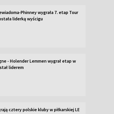
ewiadoma-Phinney wygrała 7. etap Tour
ostała liderką wyścigu
gne - Holender Lemmen wygrał etap w
stał liderem
ają cztery polskie kluby w piłkarskiej LE