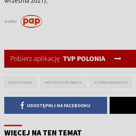
września 2027).
źródło:
Pobierz aplikację
TVP POLONIA
#KOSZYKÓWKA
#MISTRZOSTWA ŚWIATA
#GÓRNIK WAŁBRZYCH
UDOSTĘPNIJ NA FACEBOOKU
WIĘCEJ NA TEN TEMAT