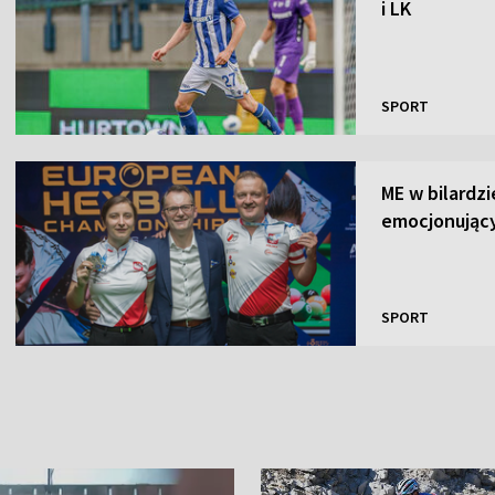
i LK
SPORT
ME w bilardz
emocjonujący
SPORT