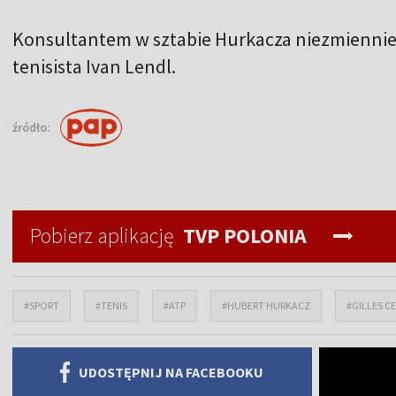
Konsultantem w sztabie Hurkacza niezmiennie 
tenisista Ivan Lendl.
źródło:
Pobierz aplikację
TVP POLONIA
#SPORT
#TENIS
#ATP
#HUBERT HURKACZ
#GILLES C
UDOSTĘPNIJ NA FACEBOOKU