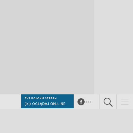
...
TVP POLONIA STREAM
OGLĄDAJ ON-LINE