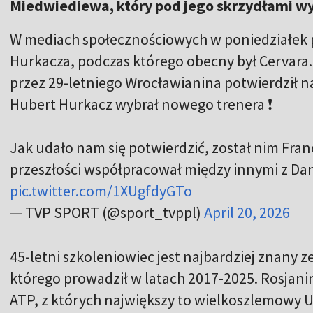
Miedwiediewa, który pod jego skrzydłami w
W mediach społecznościowych w poniedziałek p
Hurkacza, podczas którego obecny był Cervara.
przez 29-letniego Wrocławianina potwierdził na
Hubert Hurkacz wybrał nowego trenera ❗️
Jak udało nam się potwierdzić, został nim Franc
przeszłości współpracował między innymi z D
pic.twitter.com/1XUgfdyGTo
— TVP SPORT (@sport_tvppl)
April 20, 2026
45-letni szkoleniowiec jest najbardziej znany
którego prowadził w latach 2017-2025. Rosjani
ATP, z których największy to wielkoszlemowy 