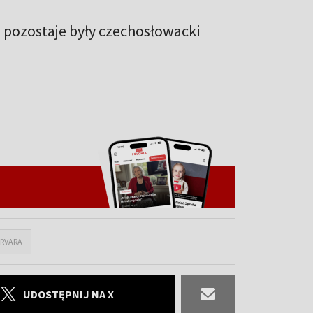
pozostaje były czechosłowacki
ERVARA
UDOSTĘPNIJ NA X