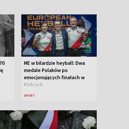
 70
ME w bilardzie heyball: Dwa
ię
medale Polaków po
y
emocjonujących finałach w
Kielcach
SPORT