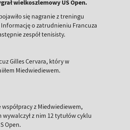
ygrał wielkoszlemowy US Open.
ojawiło się nagranie z treningu
 Informację o zatrudnieniu Francuza
stępnie zespół tenisisty.
uz Gilles Cervara, który w
aniiłem Miedwiediewem.
 ze współpracy z Miedwiediewem,
n wywalczył z nim 12 tytułów cyklu
US Open.