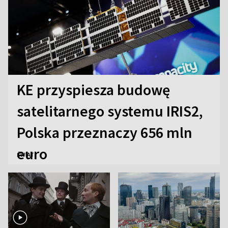
KE przyspiesza budowę
satelitarnego systemu IRIS2,
Polska przeznaczy 656 mln
euro
ŚWIAT