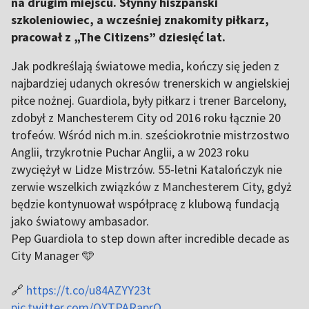
na drugim miejscu. Słynny hiszpański
szkoleniowiec, a wcześniej znakomity piłkarz,
pracował z „The Citizens” dziesięć lat.
Jak podkreślają światowe media, kończy się jeden z
najbardziej udanych okresów trenerskich w angielskiej
piłce nożnej. Guardiola, były piłkarz i trener Barcelony,
zdobył z Manchesterem City od 2016 roku łącznie 20
trofeów. Wśród nich m.in. sześciokrotnie mistrzostwo
Anglii, trzykrotnie Puchar Anglii, a w 2023 roku
zwyciężył w Lidze Mistrzów. 55-letni Katalończyk nie
zerwie wszelkich związków z Manchesterem City, gdyż
będzie kontynuował współpracę z klubową fundacją
jako światowy ambasador.
Pep Guardiola to step down after incredible decade as
City Manager 🩵
🔗
https://t.co/u84AZYY23t
pic.twitter.com/QYTPARaprO