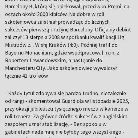
Barcelony B, którą się opiekował, przeciwko Premii na
oczach około 2000 kibiców. Na dobre w roli
szkoleniowca zaistniał prowadząc do licznych
sukcesów pierwszą drużynę Barcelony. Oficjalny debiut
zaliczył 13 sierpnia 2008 w spotkaniu kwalifikacji Ligi
Mistrzów z... Wisłą Kraków (4:0). Później trafił do
Bayernu Monachium, gdzie współpracował m.in. z
Robertem Lewandowskim, a następnie do
Manchesteru City. Jako szkoleniowiec wywalczył
łącznie 41 trofeów
- Każdy tytuł zdobywa się bardzo trudno, niezależnie
od rangi - skomentował Guardiola w listopadzie 2025,
przy okazji jubileuszu tysięcznego meczu w karierze w
roli trenera. Za główne źródło sukcesów z angielskim
zespołem uznał stabilizację. - Bez spokoju w
gabinetach nade mną nie byłoby tego wszystkiego -