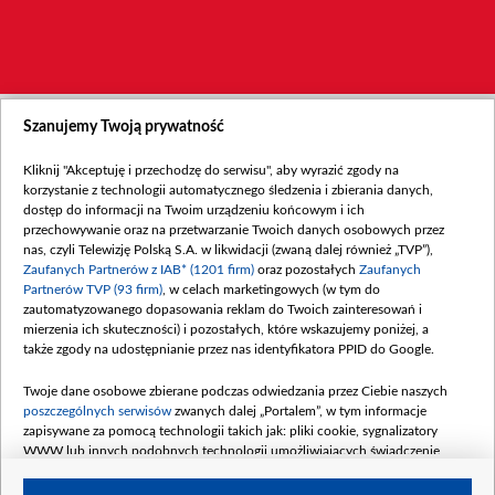
Szanujemy Twoją prywatność
Kliknij "Akceptuję i przechodzę do serwisu", aby wyrazić zgody na
korzystanie z technologii automatycznego śledzenia i zbierania danych,
dostęp do informacji na Twoim urządzeniu końcowym i ich
przechowywanie oraz na przetwarzanie Twoich danych osobowych przez
nas, czyli Telewizję Polską S.A. w likwidacji (zwaną dalej również „TVP”),
Zaufanych Partnerów z IAB* (1201 firm)
oraz pozostałych
Zaufanych
Partnerów TVP (93 firm)
, w celach marketingowych (w tym do
zautomatyzowanego dopasowania reklam do Twoich zainteresowań i
mierzenia ich skuteczności) i pozostałych, które wskazujemy poniżej, a
także zgody na udostępnianie przez nas identyfikatora PPID do Google.
Twoje dane osobowe zbierane podczas odwiedzania przez Ciebie naszych
poszczególnych serwisów
zwanych dalej „Portalem”, w tym informacje
zapisywane za pomocą technologii takich jak: pliki cookie, sygnalizatory
WWW lub innych podobnych technologii umożliwiających świadczenie
dopasowanych i bezpiecznych usług, personalizację treści oraz reklam,
udostępnianie funkcji mediów społecznościowych oraz analizowanie ruchu