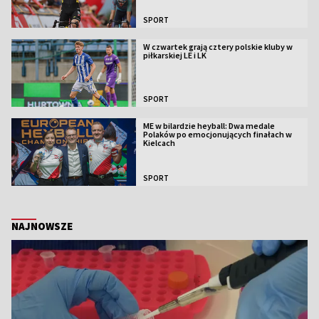
SPORT
W czwartek grają cztery polskie kluby w
piłkarskiej LE i LK
SPORT
ME w bilardzie heyball: Dwa medale
Polaków po emocjonujących finałach w
Kielcach
SPORT
NAJNOWSZE