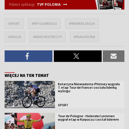
Pobierz aplikację
TVP POLONIA
#SPORT
#PEP GUARDIOLA
#PREMIER LEAGUE
#ANGLIA
#MANCHESTER CITY
#PIŁKA NOŻNA
WIĘCEJ NA TEN TEMAT
Katarzyna Niewiadoma-Phinney wygrała
7. etap Tour de France i została liderką
wyścigu
SPORT
Tour de Pologne - Holender Lemmen
wygrał etap w Karpaczu i został liderem