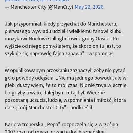
— Manchester City (@ManCity)
May 22, 2026
Jak przypomniał, kiedy przyjechał do Manchesteru,
pierwszego wywiadu udzielił wielkiemu fanowi klubu,
muzykowi Noelowi Gallagherowi z grupy Oasis. „Po
wyjście od niego pomyślałem, że skoro on tu jest, to
szykuje się naprawdę fajna zabawa" - wspomniał.
W opublikowanym przesłaniu zaznaczył, żeby nie pytać
go o powody odejścia. „Nie ma jednego powodu, ale w
głębi duszy wiem, że to mój czas. Nic nie trwa wiecznie,
bo gdyby trwało, dalej bym tutaj był. Wieczne
pozostaną uczucia, ludzie, wspomnienia i miłość, która
darzę mój Manchester City" - podkreślił.
Kariera trenerska „Pepa” rozpoczęła się 2 września
2007 roku od meczu czwartej ligi hiszpańskiej