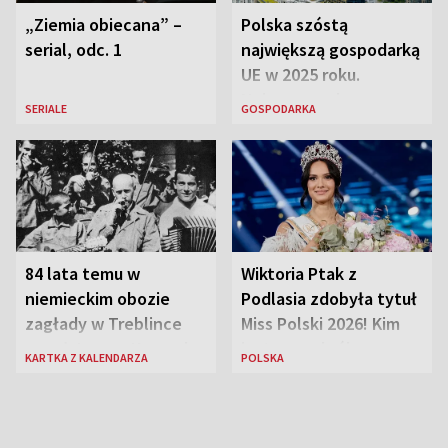
„Ziemia obiecana” –
Polska szóstą
serial, odc. 1
największą gospodarką
UE w 2025 roku.
Najnowsze dane
SERIALE
GOSPODARKA
Eurostatu
84 lata temu w
Wiktoria Ptak z
niemieckim obozie
Podlasia zdobyła tytuł
zagłady w Treblince
Miss Polski 2026! Kim
zmarł Janusz Korczak
jest nowa królowa
KARTKA Z KALENDARZA
POLSKA
piękności?