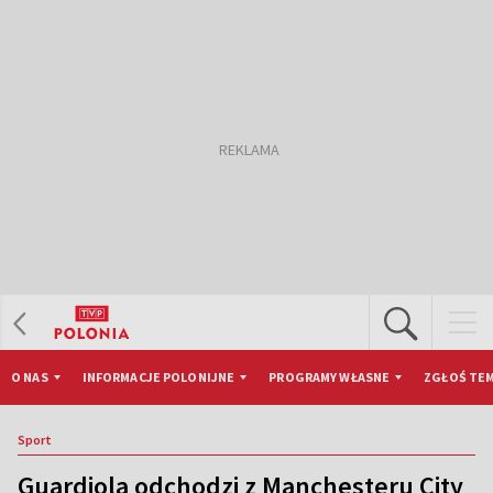
O NAS
INFORMACJE POLONIJNE
PROGRAMY WŁASNE
ZGŁOŚ TEM
Sport
Guardiola odchodzi z Manchesteru City