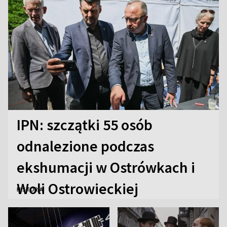
IPN: szczątki 55 osób
odnalezione podczas
ekshumacji w Ostrówkach i
Woli Ostrowieckiej
HISTORIA