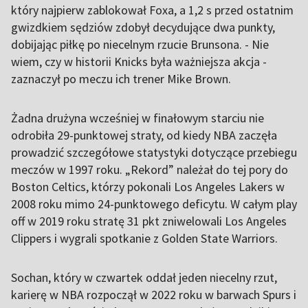
który najpierw zablokował Foxa, a 1,2 s przed ostatnim
gwizdkiem sędziów zdobył decydujące dwa punkty,
dobijając piłkę po niecelnym rzucie Brunsona. - Nie
wiem, czy w historii Knicks była ważniejsza akcja -
zaznaczył po meczu ich trener Mike Brown.
Żadna drużyna wcześniej w finałowym starciu nie
odrobiła 29-punktowej straty, od kiedy NBA zaczęła
prowadzić szczegółowe statystyki dotyczące przebiegu
meczów w 1997 roku. „Rekord” należał do tej pory do
Boston Celtics, którzy pokonali Los Angeles Lakers w
2008 roku mimo 24-punktowego deficytu. W całym play
off w 2019 roku stratę 31 pkt zniwelowali Los Angeles
Clippers i wygrali spotkanie z Golden State Warriors.
Sochan, który w czwartek oddał jeden niecelny rzut,
karierę w NBA rozpoczął w 2022 roku w barwach Spurs i