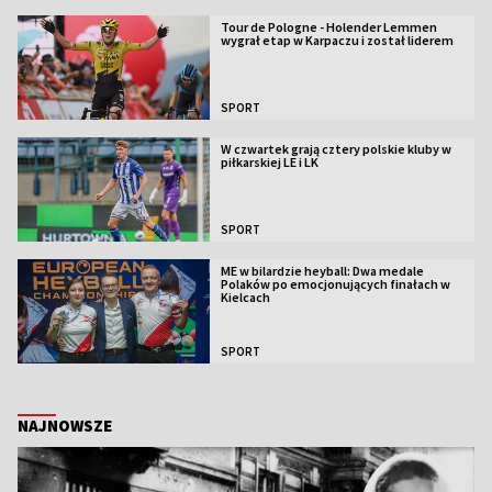
Tour de Pologne - Holender Lemmen
wygrał etap w Karpaczu i został liderem
SPORT
W czwartek grają cztery polskie kluby w
piłkarskiej LE i LK
SPORT
ME w bilardzie heyball: Dwa medale
Polaków po emocjonujących finałach w
Kielcach
SPORT
NAJNOWSZE