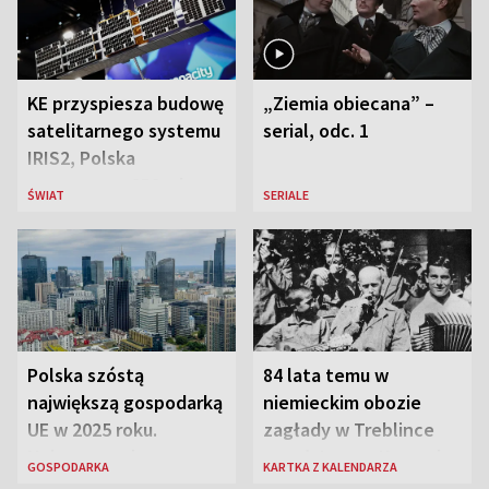
KE przyspiesza budowę
„Ziemia obiecana” –
satelitarnego systemu
serial, odc. 1
IRIS2, Polska
przeznaczy 656 mln
ŚWIAT
SERIALE
euro
Polska szóstą
84 lata temu w
największą gospodarką
niemieckim obozie
UE w 2025 roku.
zagłady w Treblince
Najnowsze dane
zmarł Janusz Korczak
GOSPODARKA
KARTKA Z KALENDARZA
Eurostatu