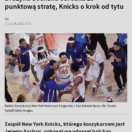
punktową stratę, Knicks o krok od tytu
GG
11.06.2026, 17:11
Radość koszykarzy New York Knicks po 3 wygranej z San Antonio Spurs, fot. Dustin
Satloff/Getty Images
Zespół New York Knicks, którego koszykarzem jest
Jeremy Sochan, pokonał we własnej hali San