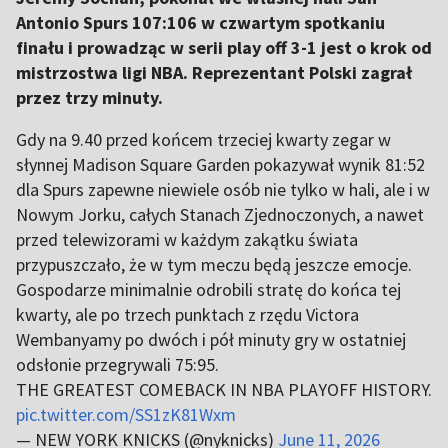
Antonio Spurs 107:106 w czwartym spotkaniu
finału i prowadząc w serii play off 3-1 jest o krok od
mistrzostwa ligi NBA. Reprezentant Polski zagrał
przez trzy minuty.
Gdy na 9.40 przed końcem trzeciej kwarty zegar w
słynnej Madison Square Garden pokazywał wynik 81:52
dla Spurs zapewne niewiele osób nie tylko w hali, ale i w
Nowym Jorku, całych Stanach Zjednoczonych, a nawet
przed telewizorami w każdym zakątku świata
przypuszczało, że w tym meczu będą jeszcze emocje.
Gospodarze minimalnie odrobili stratę do końca tej
kwarty, ale po trzech punktach z rzędu Victora
Wembanyamy po dwóch i pół minuty gry w ostatniej
odsłonie przegrywali 75:95.
THE GREATEST COMEBACK IN NBA PLAYOFF HISTORY.
pic.twitter.com/SS1zK81Wxm
— NEW YORK KNICKS (@nyknicks)
June 11, 2026