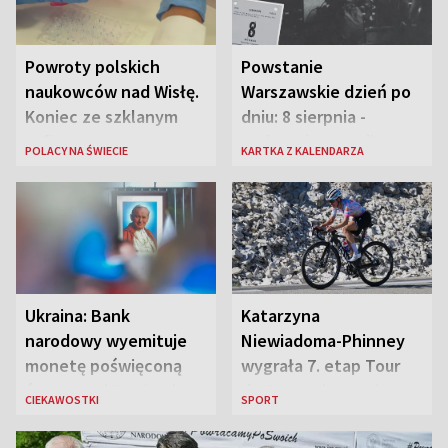
Powroty polskich
Powstanie
naukowców nad Wisłę.
Warszawskie dzień po
Koniec ze szklanym
dniu: 8 sierpnia -
sufitem
rozbrzmiewa radio
POLACY NA ŚWIECIE
KARTKA Z KALENDARZA
„Błyskawica”, śmierć
„Antka Rozpylacza”
Ukraina: Bank
Katarzyna
narodowy wyemituje
Niewiadoma-Phinney
monetę poświęconą
wygrała 7. etap Tour
św. Janowi Pawłowi II
de France i została
CIEKAWOSTKI
SPORT
liderką wyścigu