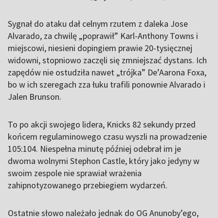
Sygnał do ataku dał celnym rzutem z daleka Jose
Alvarado, za chwilę „poprawił” Karl-Anthony Towns i
miejscowi, niesieni dopingiem prawie 20-tysięcznej
widowni, stopniowo zaczęli się zmniejszać dystans. Ich
zapędów nie ostudziła nawet „trójka” De’Aarona Foxa,
bo w ich szeregach zza łuku trafili ponownie Alvarado i
Jalen Brunson.
To po akcji swojego lidera, Knicks 82 sekundy przed
końcem regulaminowego czasu wyszli na prowadzenie
105:104. Niespełna minutę później odebrał im je
dwoma wolnymi Stephon Castle, który jako jedyny w
swoim zespole nie sprawiał wrażenia
zahipnotyzowanego przebiegiem wydarzeń.
Ostatnie słowo należało jednak do OG Anunoby’ego,