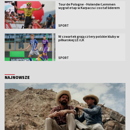
Tour de Pologne - Holender Lemmen
wygrał etap w Karpaczu i został liderem
SPORT
W czwartek grają cztery polskie kluby w
piłkarskiej LE i LK
SPORT
NAJNOWSZE