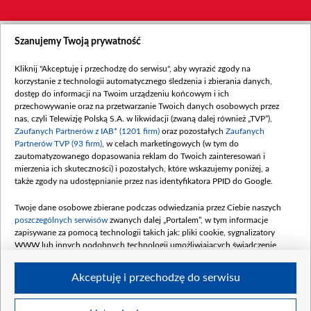
Szanujemy Twoją prywatność
Kliknij "Akceptuję i przechodzę do serwisu", aby wyrazić zgody na
korzystanie z technologii automatycznego śledzenia i zbierania danych,
dostęp do informacji na Twoim urządzeniu końcowym i ich
przechowywanie oraz na przetwarzanie Twoich danych osobowych przez
nas, czyli Telewizję Polską S.A. w likwidacji (zwaną dalej również „TVP”),
Zaufanych Partnerów z IAB* (1201 firm)
oraz pozostałych
Zaufanych
Partnerów TVP (93 firm)
, w celach marketingowych (w tym do
zautomatyzowanego dopasowania reklam do Twoich zainteresowań i
mierzenia ich skuteczności) i pozostałych, które wskazujemy poniżej, a
także zgody na udostępnianie przez nas identyfikatora PPID do Google.
Twoje dane osobowe zbierane podczas odwiedzania przez Ciebie naszych
poszczególnych serwisów
zwanych dalej „Portalem”, w tym informacje
zapisywane za pomocą technologii takich jak: pliki cookie, sygnalizatory
WWW lub innych podobnych technologii umożliwiających świadczenie
dopasowanych i bezpiecznych usług, personalizację treści oraz reklam,
udostępnianie funkcji mediów społecznościowych oraz analizowanie ruchu
Akceptuję i przechodzę do serwisu
w Internecie.
Twoje dane osobowe zbierane podczas odwiedzania przez Ciebie