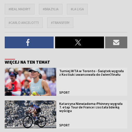
#REAL MADRYT
#BRAZYLIA
#LA LIGA
#CARLO ANCELOTTI
#TRANSFERY
WIĘCEJ NA TEN TEMAT
Turniej WTA w Toronto - Świątek wygrała
z Kostiuk i awansowała do ćwierćfinału
SPORT
Katarzyna Niewiadoma-Phinney wygrała
7. etap Tour de France i została liderką
wyścigu
SPORT