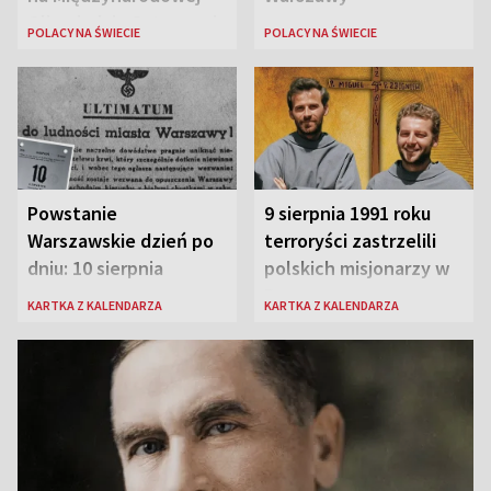
Olimpiadzie Sztucznej
POLACY NA ŚWIECIE
POLACY NA ŚWIECIE
Inteligencji 2026
Powstanie
9 sierpnia 1991 roku
Warszawskie dzień po
terroryści zastrzelili
dniu: 10 sierpnia
polskich misjonarzy w
Peru
KARTKA Z KALENDARZA
KARTKA Z KALENDARZA