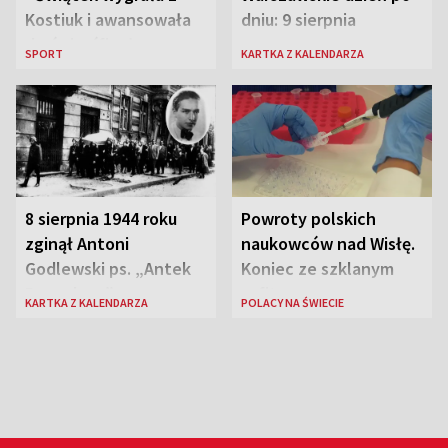
Kostiuk i awansowała
dniu: 9 sierpnia
do ćwierćfinału
SPORT
KARTKA Z KALENDARZA
8 sierpnia 1944 roku
Powroty polskich
zginął Antoni
naukowców nad Wisłę.
Godlewski ps. „Antek
Koniec ze szklanym
Rozpylacz”
sufitem
KARTKA Z KALENDARZA
POLACY NA ŚWIECIE