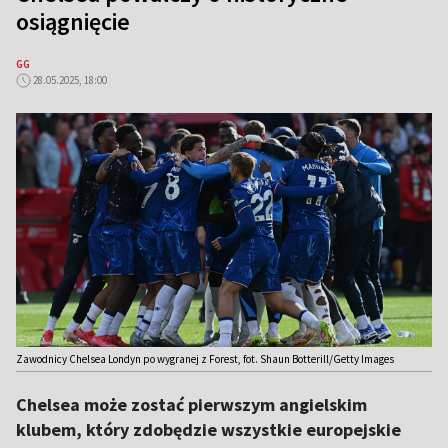
osiągnięcie
GG
28.05.2025, 18:00
Zawodnicy Chelsea Londyn po wygranej z Forest, fot. Shaun Botterill/Getty Images
Chelsea może zostać pierwszym angielskim
klubem, który zdobędzie wszystkie europejskie