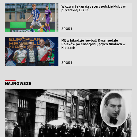
W czwartek grają cztery polskie kluby w
piłkarskiej LE i LK
SPORT
ME w bilardzie heyball: Dwa medale
Polaków po emocjonujących finałach w
Kielcach
SPORT
NAJNOWSZE