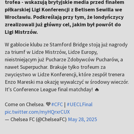
trofea - wskazują brytyjskie media przed finałem
piłkarskiej Ligi Konferencji z Betisem Sewilla we
Wrocławiu. Podkreślają przy tym, że londyńczycy
zrealizowali już główny cel, jakim był powrót do
Ligi Mistrzów.
W gablocie klubu ze Stamford Bridge stoją już nagrody
za triumf w Lidze Mistrzów, Lidze Europy,
nieistniejącym już Pucharze Zdobywców Pucharów, a
nawet Superpuchar. Brakuje tylko trofeum za
zwycięstwo w Lidze Konferencji, które zespół trenera
Enzo Mareski ma okazję wywalczyć w środowy wieczór.
It's Conference League final matchday! 🔥
Come on Chelsea. 💙
#CFC
|
#UECLFinal
pic.twitter.com/myHQrxrCUX
— Chelsea FC (@ChelseaFC)
May 28, 2025