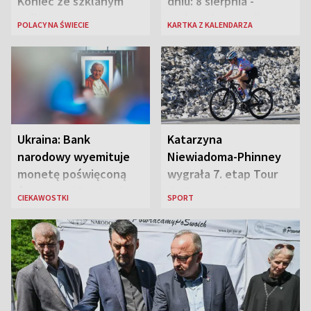
Koniec ze szklanym
dniu: 8 sierpnia -
sufitem
rozbrzmiewa radio
POLACY NA ŚWIECIE
KARTKA Z KALENDARZA
„Błyskawica”, śmierć
„Antka Rozpylacza”
Ukraina: Bank
Katarzyna
narodowy wyemituje
Niewiadoma-Phinney
monetę poświęconą
wygrała 7. etap Tour
św. Janowi Pawłowi II
de France i została
CIEKAWOSTKI
SPORT
liderką wyścigu