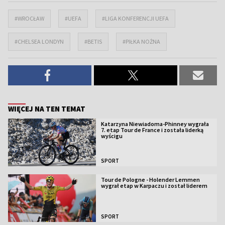
#WROCŁAW
#UEFA
#LIGA KONFERENCJI UEFA
#CHELSEA LONDYN
#BETIS
#PIŁKA NOŻNA
WIĘCEJ NA TEN TEMAT
Katarzyna Niewiadoma-Phinney wygrała
7. etap Tour de France i została liderką
wyścigu
SPORT
Tour de Pologne - Holender Lemmen
wygrał etap w Karpaczu i został liderem
SPORT