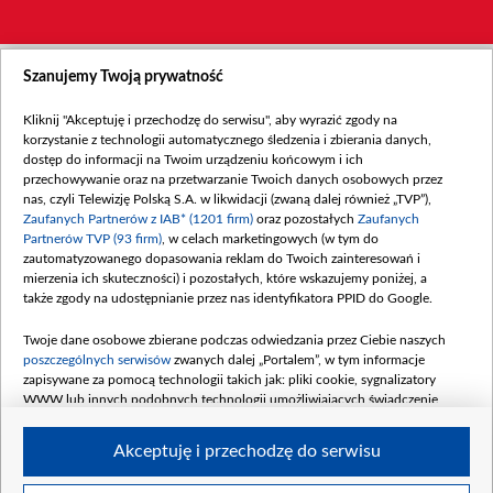
Szanujemy Twoją prywatność
Kliknij "Akceptuję i przechodzę do serwisu", aby wyrazić zgody na
korzystanie z technologii automatycznego śledzenia i zbierania danych,
dostęp do informacji na Twoim urządzeniu końcowym i ich
przechowywanie oraz na przetwarzanie Twoich danych osobowych przez
nas, czyli Telewizję Polską S.A. w likwidacji (zwaną dalej również „TVP”),
Zaufanych Partnerów z IAB* (1201 firm)
oraz pozostałych
Zaufanych
Partnerów TVP (93 firm)
, w celach marketingowych (w tym do
zautomatyzowanego dopasowania reklam do Twoich zainteresowań i
mierzenia ich skuteczności) i pozostałych, które wskazujemy poniżej, a
także zgody na udostępnianie przez nas identyfikatora PPID do Google.
Twoje dane osobowe zbierane podczas odwiedzania przez Ciebie naszych
poszczególnych serwisów
zwanych dalej „Portalem”, w tym informacje
zapisywane za pomocą technologii takich jak: pliki cookie, sygnalizatory
WWW lub innych podobnych technologii umożliwiających świadczenie
dopasowanych i bezpiecznych usług, personalizację treści oraz reklam,
udostępnianie funkcji mediów społecznościowych oraz analizowanie ruchu
Akceptuję i przechodzę do serwisu
w Internecie.