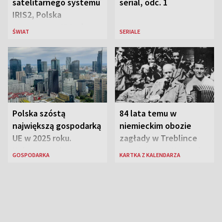
satelitarnego systemu
serial, odc. 1
IRIS2, Polska
przeznaczy 656 mln
ŚWIAT
SERIALE
euro
Polska szóstą
84 lata temu w
największą gospodarką
niemieckim obozie
UE w 2025 roku.
zagłady w Treblince
Najnowsze dane
zmarł Janusz Korczak
GOSPODARKA
KARTKA Z KALENDARZA
Eurostatu