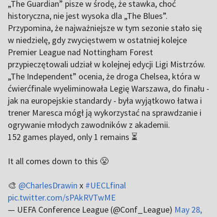
„The Guardian” pisze w środę, że stawka, choć
historyczna, nie jest wysoka dla „The Blues”.
Przypomina, że najważniejsze w tym sezonie stało się
w niedzielę, gdy zwycięstwem w ostatniej kolejce
Premier League nad Nottingham Forest
przypieczętowali udział w kolejnej edycji Ligi Mistrzów.
„The Independent” ocenia, że droga Chelsea, która w
ćwierćfinale wyeliminowała Legię Warszawa, do finału -
jak na europejskie standardy - była wyjątkowo łatwa i
trener Maresca mógł ją wykorzystać na sprawdzanie i
ogrywanie młodych zawodników z akademii.
152 games played, only 1 remains ⏳
It all comes down to this 😤
🎨
@CharlesDrawin
x
#UECLfinal
pic.twitter.com/sPAkRVTwME
— UEFA Conference League (@Conf_League)
May 28,