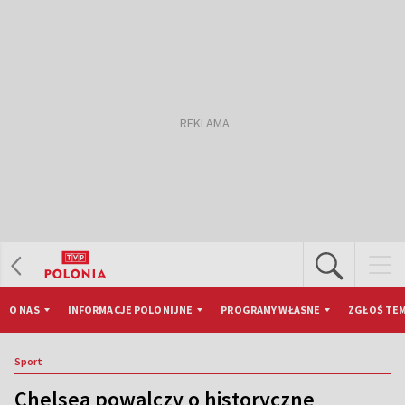
O NAS
INFORMACJE POLONIJNE
PROGRAMY WŁASNE
ZGŁOŚ TEM
Sport
Chelsea powalczy o historyczne