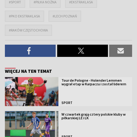
#SPORT
#PIŁKA NOŻNA
#EKSTRAKLASA
#PKO EKSTRAKLASA
#LECH POZNAŃ
#RAKÓW CZĘSTOCHOWA
WIĘCEJ NA TEN TEMAT
Tour de Pologne - Holender Lemmen
wygrał etap w Karpaczu i został liderem
SPORT
W czwartek grają cztery polskie kluby w
piłkarskiej LE i LK
SPORT