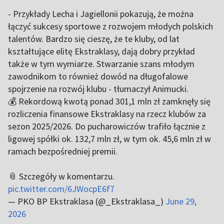
- Przykłady Lecha i Jagiellonii pokazują, że można
łączyć sukcesy sportowe z rozwojem młodych polskich
talentów. Bardzo się cieszę, że te kluby, od lat
kształtujące elitę Ekstraklasy, dają dobry przykład
także w tym wymiarze. Stwarzanie szans młodym
zawodnikom to również dowód na długofalowe
spojrzenie na rozwój klubu - tłumaczył Animucki.
💰 Rekordową kwotą ponad 301,1 mln zł zamknęły się
rozliczenia finansowe Ekstraklasy na rzecz klubów za
sezon 2025/2026. Do pucharowiczów trafiło łącznie z
ligowej spółki ok. 132,7 mln zł, w tym ok. 45,6 mln zł w
ramach bezpośredniej premii.
📎 Szczegóły w komentarzu.
pic.twitter.com/6JWocpE6f7
— PKO BP Ekstraklasa (@_Ekstraklasa_)
June 29,
2026