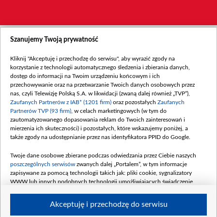
Szanujemy Twoją prywatność
Kliknij "Akceptuję i przechodzę do serwisu", aby wyrazić zgody na
korzystanie z technologii automatycznego śledzenia i zbierania danych,
dostęp do informacji na Twoim urządzeniu końcowym i ich
przechowywanie oraz na przetwarzanie Twoich danych osobowych przez
nas, czyli Telewizję Polską S.A. w likwidacji (zwaną dalej również „TVP”),
Zaufanych Partnerów z IAB* (1201 firm)
oraz pozostałych
Zaufanych
Partnerów TVP (93 firm)
, w celach marketingowych (w tym do
zautomatyzowanego dopasowania reklam do Twoich zainteresowań i
mierzenia ich skuteczności) i pozostałych, które wskazujemy poniżej, a
także zgody na udostępnianie przez nas identyfikatora PPID do Google.
Twoje dane osobowe zbierane podczas odwiedzania przez Ciebie naszych
poszczególnych serwisów
zwanych dalej „Portalem”, w tym informacje
zapisywane za pomocą technologii takich jak: pliki cookie, sygnalizatory
WWW lub innych podobnych technologii umożliwiających świadczenie
dopasowanych i bezpiecznych usług, personalizację treści oraz reklam,
udostępnianie funkcji mediów społecznościowych oraz analizowanie ruchu
Akceptuję i przechodzę do serwisu
w Internecie.