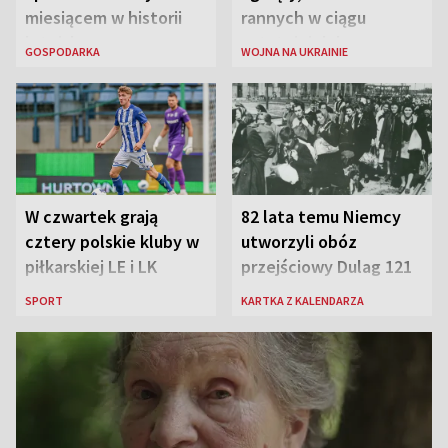
miesiącem w historii
rannych w ciągu
lotniska
ostatniej doby w
GOSPODARKA
WOJNA NA UKRAINIE
rosyjskich atakach
W czwartek grają
82 lata temu Niemcy
cztery polskie kluby w
utworzyli obóz
piłkarskiej LE i LK
przejściowy Dulag 121
SPORT
KARTKA Z KALENDARZA