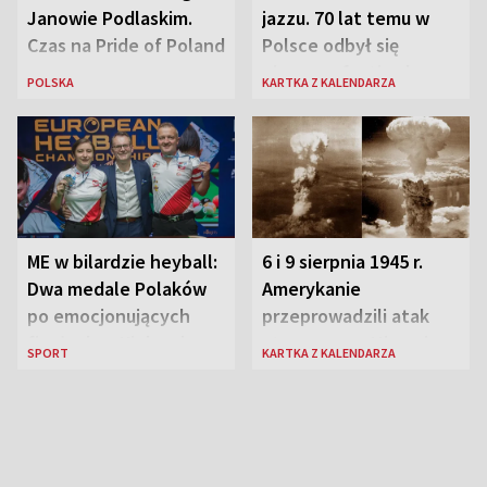
Janowie Podlaskim.
jazzu. 70 lat temu w
Czas na Pride of Poland
Polsce odbył się
pierwszy festiwal
POLSKA
KARTKA Z KALENDARZA
jazzowy
ME w bilardzie heyball:
6 i 9 sierpnia 1945 r.
Dwa medale Polaków
Amerykanie
po emocjonujących
przeprowadzili atak
finałach w Kielcach
atomowy na Hiroszimę
SPORT
KARTKA Z KALENDARZA
i Nagasaki