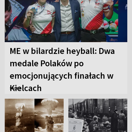
ME w bilardzie heyball: Dwa
medale Polaków po
emocjonujących finałach w
Kielcach
SPORT