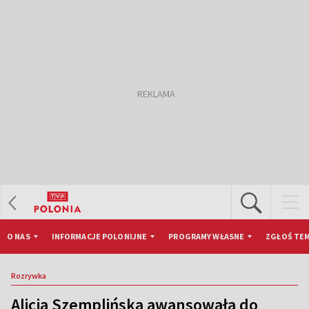
O NAS
INFORMACJE POLONIJNE
PROGRAMY WŁASNE
ZGŁOŚ TEM
Rozrywka
Alicja Szemplińska awansowała do