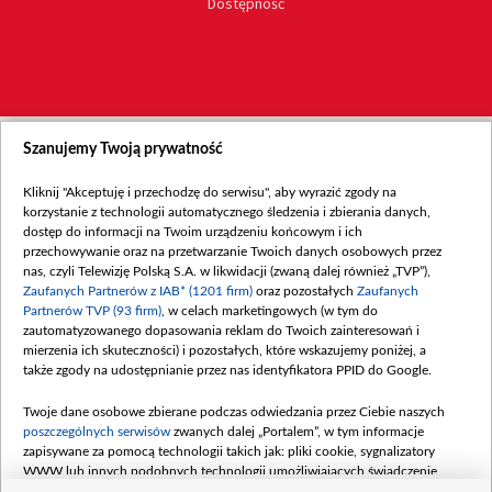
Dostępność
Szanujemy Twoją prywatność
Kliknij "Akceptuję i przechodzę do serwisu", aby wyrazić zgody na
korzystanie z technologii automatycznego śledzenia i zbierania danych,
dostęp do informacji na Twoim urządzeniu końcowym i ich
przechowywanie oraz na przetwarzanie Twoich danych osobowych przez
nas, czyli Telewizję Polską S.A. w likwidacji (zwaną dalej również „TVP”),
Zaufanych Partnerów z IAB* (1201 firm)
oraz pozostałych
Zaufanych
Partnerów TVP (93 firm)
, w celach marketingowych (w tym do
zautomatyzowanego dopasowania reklam do Twoich zainteresowań i
mierzenia ich skuteczności) i pozostałych, które wskazujemy poniżej, a
także zgody na udostępnianie przez nas identyfikatora PPID do Google.
Twoje dane osobowe zbierane podczas odwiedzania przez Ciebie naszych
poszczególnych serwisów
zwanych dalej „Portalem”, w tym informacje
zapisywane za pomocą technologii takich jak: pliki cookie, sygnalizatory
WWW lub innych podobnych technologii umożliwiających świadczenie
dopasowanych i bezpiecznych usług, personalizację treści oraz reklam,