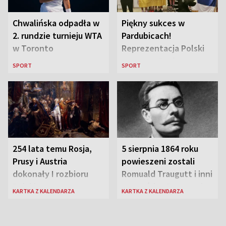
Chwalińska odpadła w
Piękny sukces w
2. rundzie turnieju WTA
Pardubicach!
w Toronto
Reprezentacja Polski
wygrywa Drużynowe
SPORT
SPORT
Mistrzostwa Europy w
szachach do lat 12
254 lata temu Rosja,
5 sierpnia 1864 roku
Prusy i Austria
powieszeni zostali
dokonały I rozbioru
Romuald Traugutt i inni
Polski
przywódcy Powstania
KARTKA Z KALENDARZA
KARTKA Z KALENDARZA
Styczniowego