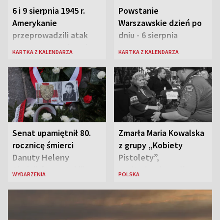
6 i 9 sierpnia 1945 r.
Powstanie
Amerykanie
Warszawskie dzień po
przeprowadzili atak
dniu - 6 sierpnia
atomowy na Hiroszimę
KARTKA Z KALENDARZA
KARTKA Z KALENDARZA
i Nagasaki
Senat upamiętnił 80.
Zmarła Maria Kowalska
rocznicę śmierci
z grupy „Kobiety
Danuty Heleny
Pistolety”,
Siedzikówny „Inki”
sanitariuszka pułku
WYDARZENIA
POLSKA
„Baszta”