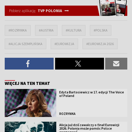
Pobierz aplikację
TVP POLONIA
#ROZRYWKA
#AUSTRIA
#KULTURA
#POLSKA
#ALICJA SZEMPLIŃSKA
#EUROWIZJA
#EUROWIZJA 2026
WIĘCEJ NA TEN TEMAT
Edyta Bartosiewicz w 17. edycji The Voice
of Poland
ROZRYWKA
Alicja już dziś zawalczy o finał Eurowizji
2026. Polonia może pomóc Polsce
awansować