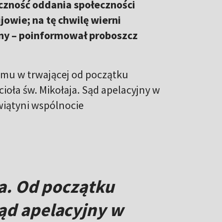
eczność oddania społeczności
jowie; na tę chwilę wierni
iny – poinformował proboszcz
łomu w trwającej od początku
cioła św. Mikołaja. Sąd apelacyjny w
wiątyni wspólnocie
ta. Od początku
Sąd apelacyjny w