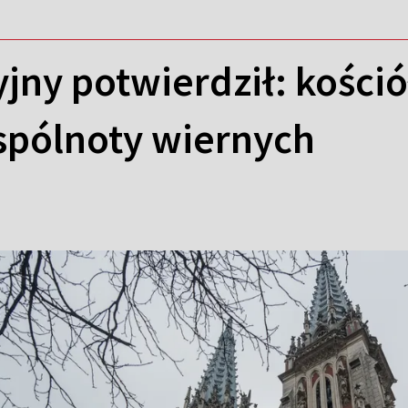
jny potwierdził: kośció
spólnoty wiernych