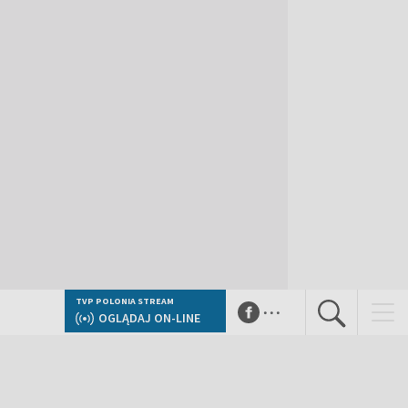
...
TVP POLONIA STREAM
OGLĄDAJ ON-LINE