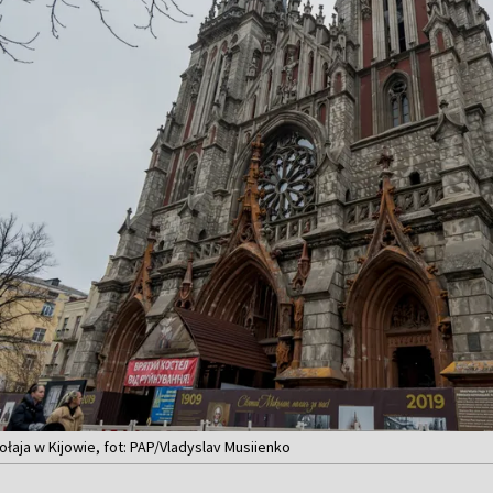
ołaja w Kijowie, fot: PAP/Vladyslav Musiienko