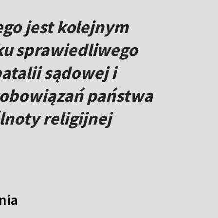
go jest kolejnym
u sprawiedliwego
talii sądowej i
zobowiązań państwa
noty religijnej
nia