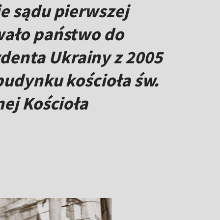
ie sądu pierwszej
ywało państwo do
denta Ukrainy z 2005
 budynku kościoła św.
nej Kościoła