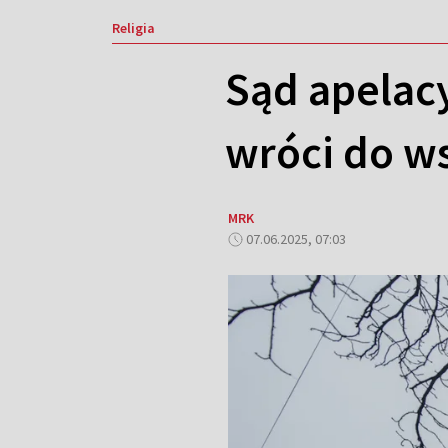
Religia
Sąd apelacy
wróci do w
MRK
07.06.2025, 07:03