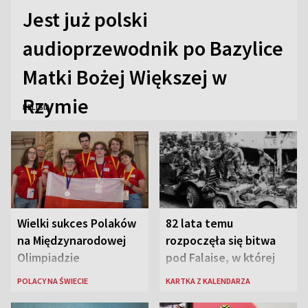
Jest już polski
audioprzewodnik po Bazylice
Matki Bożej Większej w
Rzymie
RELIGIA
Wielki sukces Polaków
82 lata temu
na Międzynarodowej
rozpoczęła się bitwa
Olimpiadzie
pod Falaise, w której
Lingwistycznej
brała udział 1. Dywizja
POLACY NA ŚWIECIE
KARTKA Z KALENDARZA
Pancerna gen. Maczka