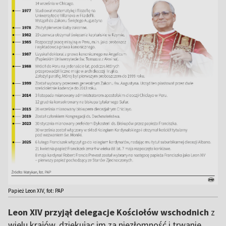
Papież Leon XIV, fot: PAP
Leon XIV przyjął delegacje Kościołów wschodnich
z
wielu krajów, dziękując im za niezłomność i trwanie