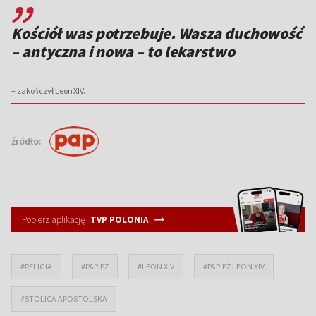
Kościół was potrzebuje. Wasza duchowość
– antyczna i nowa – to lekarstwo
– zakończył Leon XIV.
źródło:
Pobierz aplikację
TVP POLONIA
#RELIGIA
#PAPIEŻ
#LEON XIV
#PAPIEŻ LEON XIV
#STOLICA APOSTOLSKA