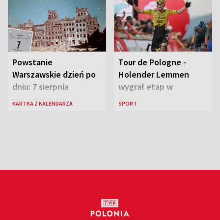
Powstanie
Tour de Pologne -
Warszawskie dzień po
Holender Lemmen
dniu: 7 sierpnia
wygrał etap w
Karpaczu i został
KARTKA Z KALENDARZA
SPORT
liderem