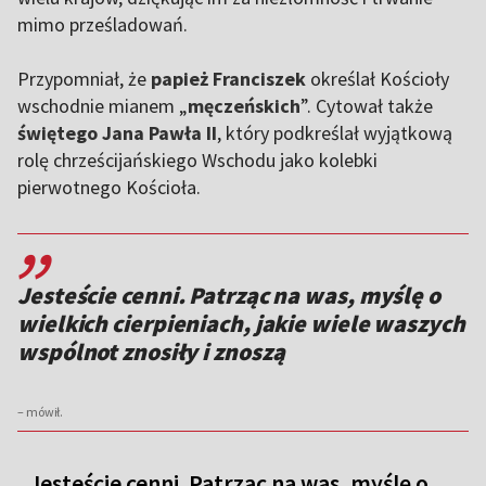
mimo prześladowań.
Przypomniał, że
papież Franciszek
określał Kościoły
wschodnie mianem „
męczeńskich
”. Cytował także
świętego
Jana Pawła II
, który podkreślał wyjątkową
rolę chrześcijańskiego Wschodu jako kolebki
pierwotnego Kościoła.
,,
Jesteście cenni. Patrząc na was, myślę o
wielkich cierpieniach, jakie wiele waszych
wspólnot znosiły i znoszą
– mówił.
„Jesteście cenni. Patrząc na was, myślę o