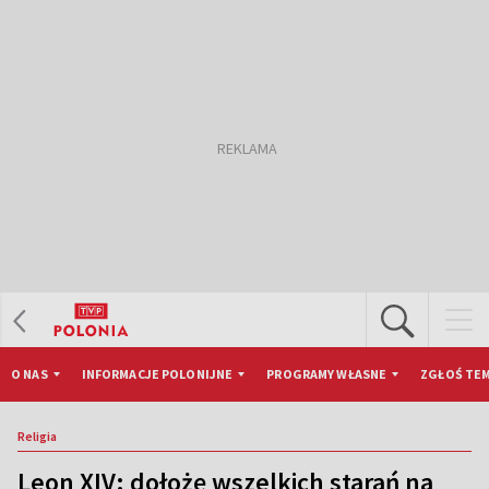
O NAS
INFORMACJE POLONIJNE
PROGRAMY WŁASNE
ZGŁOŚ TEM
Religia
Leon XIV: dołożę wszelkich starań na