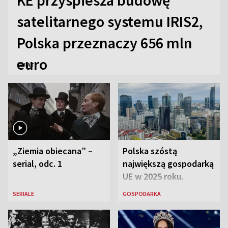
satelitarnego systemu IRIS2,
Polska przeznaczy 656 mln
euro
ŚWIAT
„Ziemia obiecana” –
Polska szóstą
serial, odc. 1
największą gospodarką
UE w 2025 roku.
Najnowsze dane
SERIALE
GOSPODARKA
Eurostatu