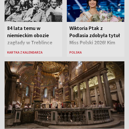
84 lata temu w
Wiktoria Ptak z
niemieckim obozie
Podlasia zdobyła tytuł
zagłady w Treblince
Miss Polski 2026! Kim
zmarł Janusz Korczak
jest nowa królowa
KARTKA Z KALENDARZA
POLSKA
piękności?