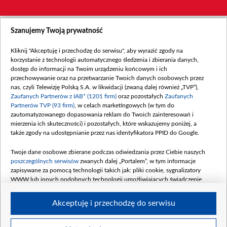
Szanujemy Twoją prywatność
Kliknij "Akceptuję i przechodzę do serwisu", aby wyrazić zgody na
korzystanie z technologii automatycznego śledzenia i zbierania danych,
dostęp do informacji na Twoim urządzeniu końcowym i ich
przechowywanie oraz na przetwarzanie Twoich danych osobowych przez
nas, czyli Telewizję Polską S.A. w likwidacji (zwaną dalej również „TVP”),
Zaufanych Partnerów z IAB* (1201 firm)
oraz pozostałych
Zaufanych
Partnerów TVP (93 firm)
, w celach marketingowych (w tym do
zautomatyzowanego dopasowania reklam do Twoich zainteresowań i
mierzenia ich skuteczności) i pozostałych, które wskazujemy poniżej, a
także zgody na udostępnianie przez nas identyfikatora PPID do Google.
Twoje dane osobowe zbierane podczas odwiedzania przez Ciebie naszych
poszczególnych serwisów
zwanych dalej „Portalem”, w tym informacje
zapisywane za pomocą technologii takich jak: pliki cookie, sygnalizatory
WWW lub innych podobnych technologii umożliwiających świadczenie
dopasowanych i bezpiecznych usług, personalizację treści oraz reklam,
udostępnianie funkcji mediów społecznościowych oraz analizowanie ruchu
Akceptuję i przechodzę do serwisu
w Internecie.
Twoje dane osobowe zbierane podczas odwiedzania przez Ciebie