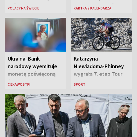
sufitem
rozbrzmiewa radio
POLACY NA ŚWIECIE
KARTKA Z KALENDARZA
„Błyskawica”, śmierć
„Antka Rozpylacza”
Ukraina: Bank
Katarzyna
narodowy wyemituje
Niewiadoma-Phinney
monetę poświęconą
wygrała 7. etap Tour
św. Janowi Pawłowi II
de France i została
CIEKAWOSTKI
SPORT
liderką wyścigu