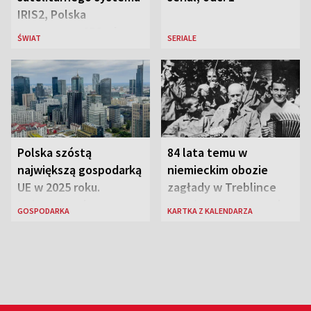
IRIS2, Polska
przeznaczy 656 mln
ŚWIAT
SERIALE
euro
Polska szóstą
84 lata temu w
największą gospodarką
niemieckim obozie
UE w 2025 roku.
zagłady w Treblince
Najnowsze dane
zmarł Janusz Korczak
GOSPODARKA
KARTKA Z KALENDARZA
Eurostatu