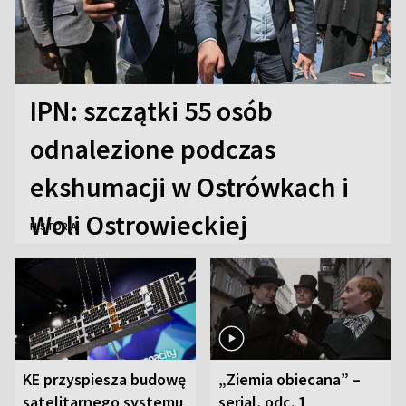
IPN: szczątki 55 osób
odnalezione podczas
ekshumacji w Ostrówkach i
Woli Ostrowieckiej
HISTORIA
KE przyspiesza budowę
„Ziemia obiecana” –
satelitarnego systemu
serial, odc. 1