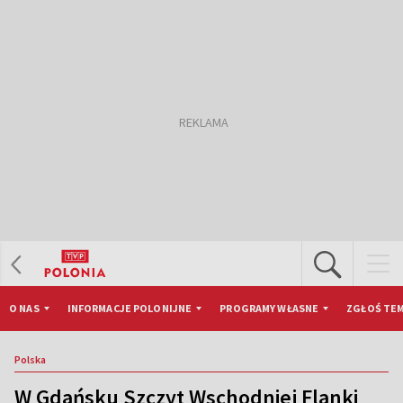
O NAS
INFORMACJE POLONIJNE
PROGRAMY WŁASNE
ZGŁOŚ TEM
Polska
W Gdańsku Szczyt Wschodniej Flanki