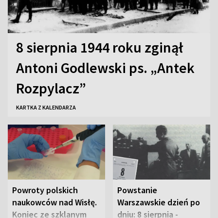
8 sierpnia 1944 roku zginął
Antoni Godlewski ps. „Antek
Rozpylacz”
KARTKA Z KALENDARZA
Powroty polskich
Powstanie
naukowców nad Wisłę.
Warszawskie dzień po
Koniec ze szklanym
dniu: 8 sierpnia -