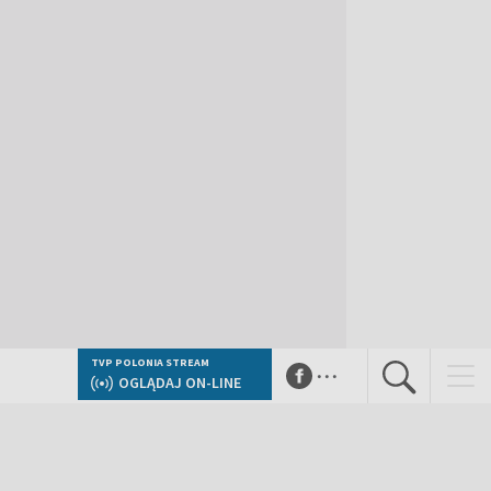
...
TVP POLONIA STREAM
OGLĄDAJ ON-LINE