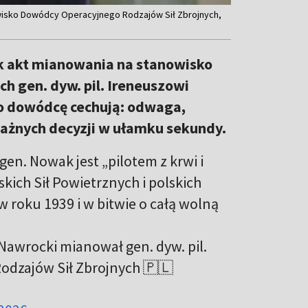
owisko Dowódcy Operacyjnego Rodzajów Sił Zbrojnych,
k akt mianowania na stanowisko
h gen. dyw. pil. Ireneuszowi
o dowódcę cechują: odwaga,
ażnych decyzji w ułamku sekundy.
gen. Nowak jest „pilotem z krwi i
lskich Sił Powietrznych i polskich
 w roku 1939 i w bitwie o całą wolną
Nawrocki mianował gen. dyw. pil.
dzajów Sił Zbrojnych 🇵🇱