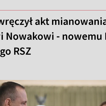
wręczył akt mianowania
wi Nowakowi - nowemu
go RSZ