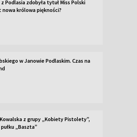
 z Podlasia zdobyła tytuł Miss Polski
st nowa królowa piękności?
abskiego w Janowie Podlaskim. Czas na
and
 Kowalska z grupy „Kobiety Pistolety”,
a pułku „Baszta”