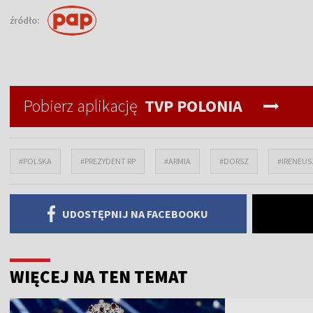
źródło:
Pobierz aplikację
TVP POLONIA
#POLSKA
#PREZYDENT RP
#ARMIA
#DORSZ
#IRENEU
UDOSTĘPNIJ NA FACEBOOKU
WIĘCEJ NA TEN TEMAT