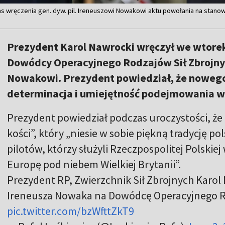
s wręczenia gen. dyw. pil. Ireneuszowi Nowakowi aktu powołania na stan
Prezydent Karol Nawrocki wręczył we wtore
Dowódcy Operacyjnego Rodzajów Sił Zbrojnyc
Nowakowi. Prezydent powiedział, że noweg
determinacja i umiejętność podejmowania w
Prezydent powiedział podczas uroczystości, że 
kości”, który „niesie w sobie piękną tradycję po
pilotów, którzy służyli Rzeczpospolitej Polskiej
Europę pod niebem Wielkiej Brytanii”.
Prezydent RP, Zwierzchnik Sił Zbrojnych Karol 
Ireneusza Nowaka na Dowódcę Operacyjnego Ro
pic.twitter.com/bzWfttZkT9