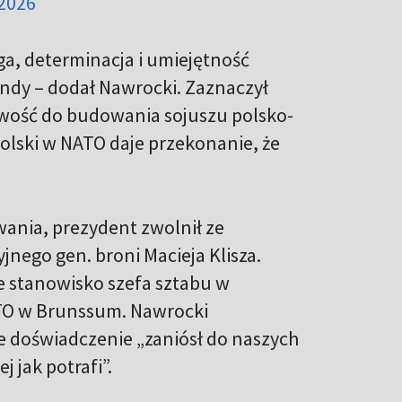
 2026
aga, determinacja i umiejętność
dy – dodał Nawrocki. Zaznaczył
owość do budowania sojuszu polsko-
lski w NATO daje przekonanie, że
nia, prezydent zwolnił ze
ego gen. broni Macieja Klisza.
ie stanowisko szefa sztabu w
TO w Brunssum. Nawrocki
je doświadczenie „zaniósł do naszych
j jak potrafi”.