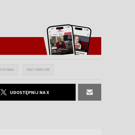
SZ NOWAK
#SIŁY ZBROJNE
UDOSTĘPNIJ NA X