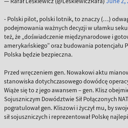
— Rafał Leśkiewicz (@LeskiewiczRafa)
June 2,
- Polski pilot, polski lotnik, to znaczy (…) odw
podejmowania ważnych decyzji w ułamku sekun
też, że „doświadczenie międzynarodowe i got
amerykańskiego” oraz budowania potencjału Po
Polska będzie bezpieczna.
Przed wręczeniem gen. Nowakowi aktu mianowa
stanowiska dotychczasowego dowódcę operacyjn
Wiąże się to z jego awansem – gen. Klisz obejm
Sojuszniczym Dowództwie Sił Połączonych NA
pogratulował gen. Kliszowi i życzył mu, by swo
sił sojuszniczych i reprezentował Polskę najlepie