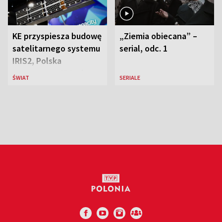
KE przyspiesza budowę
„Ziemia obiecana” –
satelitarnego systemu
serial, odc. 1
IRIS2, Polska
przeznaczy 656 mln
ŚWIAT
SERIALE
euro