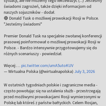
sytuacji, ale nie możemy tego lekceważyć (...) Jesteśmy
świadomi zagrożeń, także dzięki informacjom od
naszych sojuszników - dodał.
🔴 Donald Tusk o możliwej prowokacji Rosji w Polsce.
"Jesteśmy świadomi"
Premier Donald Tusk na specjalnie zwołanej konferencji
prasowej poinformował o możliwej prowokacji Rosji w
Polsce. - Bardzo intensywnie przygotowujemy się do
różnych scenariuszy - powiedział.
Więcej:…
pic.twitter.com/umA5utoKUV
— Wirtualna Polska (@wirtualnapolska)
July 3, 2026
W ostatnich tygodniach polskie i zagraniczne media -
często powołując się na ustalenia służb - przestrzegają
przed możliwymi prowokacjami Rosji wymierzonymi w
Polskę lub któreś z państw bałtyckich. Celem Rosjan,