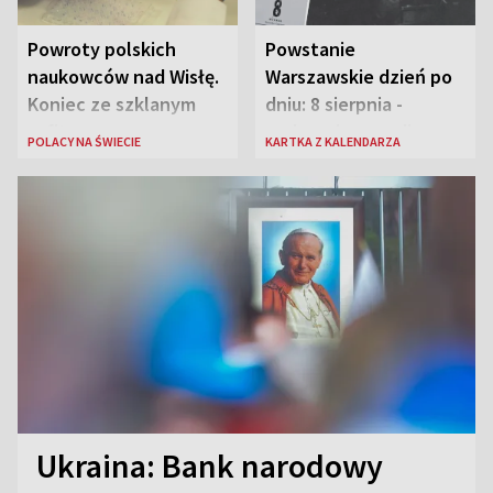
Powroty polskich
Powstanie
naukowców nad Wisłę.
Warszawskie dzień po
Koniec ze szklanym
dniu: 8 sierpnia -
sufitem
rozbrzmiewa radio
POLACY NA ŚWIECIE
KARTKA Z KALENDARZA
„Błyskawica”, śmierć
„Antka Rozpylacza”
Ukraina: Bank narodowy