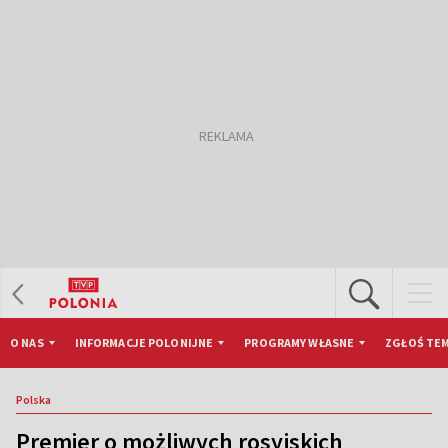
O NAS
INFORMACJE POLONIJNE
PROGRAMY WŁASNE
ZGŁOŚ TEM
Polska
Premier o możliwych rosyjskich