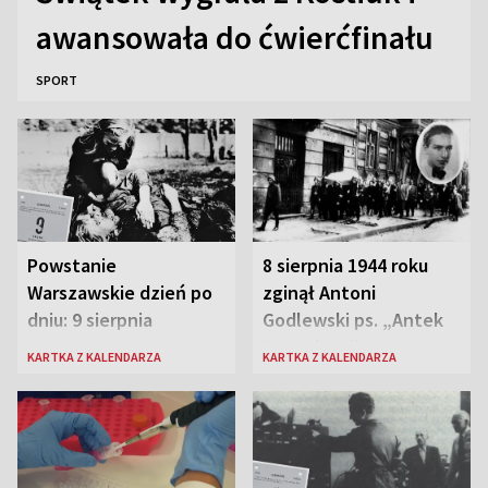
awansowała do ćwierćfinału
SPORT
Powstanie
8 sierpnia 1944 roku
Warszawskie dzień po
zginął Antoni
dniu: 9 sierpnia
Godlewski ps. „Antek
Rozpylacz”
KARTKA Z KALENDARZA
KARTKA Z KALENDARZA