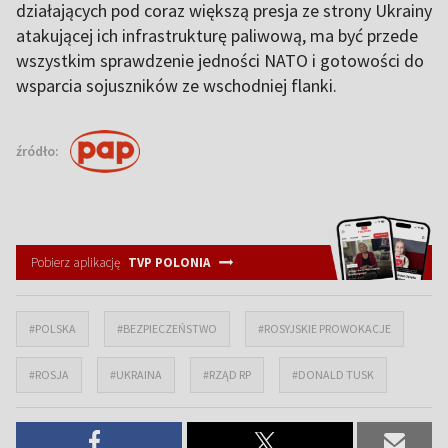
działających pod coraz większą presja ze strony Ukrainy
atakującej ich infrastrukturę paliwową, ma być przede
wszystkim sprawdzenie jedności NATO i gotowości do
wsparcia sojuszników ze wschodniej flanki.
źródło:
Pobierz aplikację
TVP POLONIA
#POLSKA
#BEZPIECZEŃSTWO
#ROSYJSKIE PROWOKACJE
#ROSJA
#UKRAINA
#RZĄD RP
#DONALD TUSK