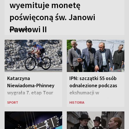
wyemituje monetę
poświęconą św. Janowi
Pawłowi II
CIEKAWOSTKI
Katarzyna
IPN: szczątki 55 osób
Niewiadoma-Phinney
odnalezione podczas
wygrała 7. etap Tour
ekshumacji w
de France i została
Ostrówkach i Woli
SPORT
HISTORIA
liderką wyścigu
Ostrowieckiej