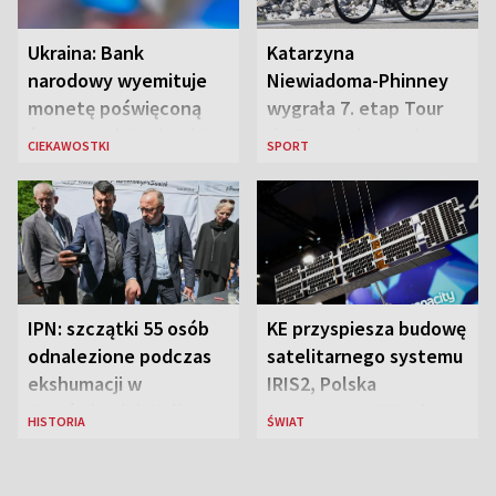
Ukraina: Bank
Katarzyna
narodowy wyemituje
Niewiadoma-Phinney
monetę poświęconą
wygrała 7. etap Tour
św. Janowi Pawłowi II
de France i została
CIEKAWOSTKI
SPORT
liderką wyścigu
IPN: szczątki 55 osób
KE przyspiesza budowę
odnalezione podczas
satelitarnego systemu
ekshumacji w
IRIS2, Polska
Ostrówkach i Woli
przeznaczy 656 mln
HISTORIA
ŚWIAT
Ostrowieckiej
euro