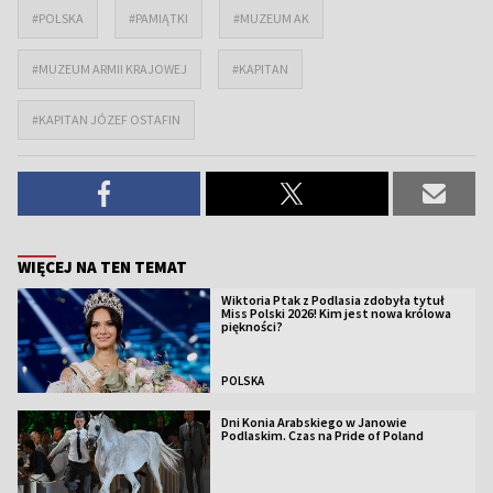
#POLSKA
#PAMIĄTKI
#MUZEUM AK
#MUZEUM ARMII KRAJOWEJ
#KAPITAN
#KAPITAN JÓZEF OSTAFIN
WIĘCEJ NA TEN TEMAT
Wiktoria Ptak z Podlasia zdobyła tytuł
Miss Polski 2026! Kim jest nowa królowa
piękności?
POLSKA
Dni Konia Arabskiego w Janowie
Podlaskim. Czas na Pride of Poland