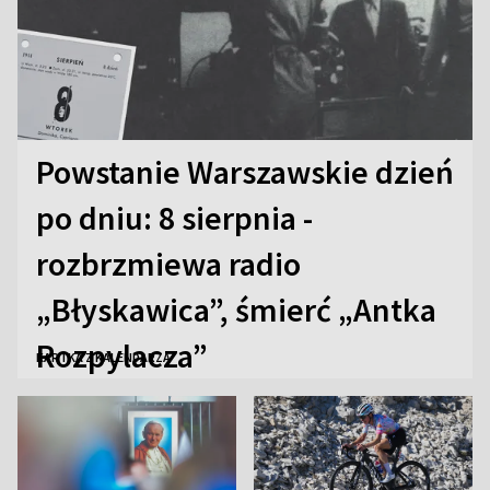
Powstanie Warszawskie dzień
po dniu: 8 sierpnia -
rozbrzmiewa radio
„Błyskawica”, śmierć „Antka
Rozpylacza”
KARTKA Z KALENDARZA