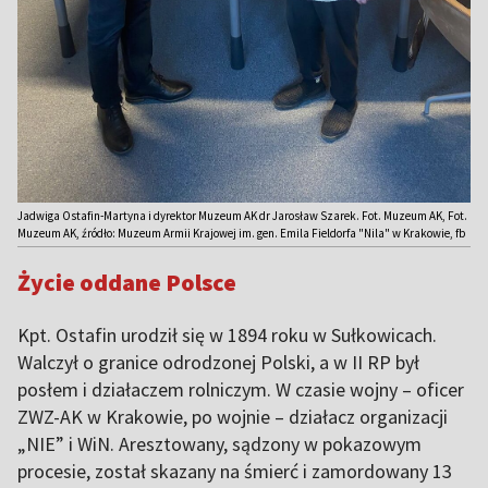
Jadwiga Ostafin-Martyna i dyrektor Muzeum AK dr Jarosław Szarek. Fot. Muzeum AK, Fot.
Muzeum AK, źródło: Muzeum Armii Krajowej im. gen. Emila Fieldorfa "Nila" w Krakowie, fb
Życie oddane Polsce
Kpt. Ostafin urodził się w 1894 roku w Sułkowicach.
Walczył o granice odrodzonej Polski, a w II RP był
posłem i działaczem rolniczym. W czasie wojny – oficer
ZWZ-AK w Krakowie, po wojnie – działacz organizacji
„NIE” i WiN. Aresztowany, sądzony w pokazowym
procesie, został skazany na śmierć i zamordowany 13