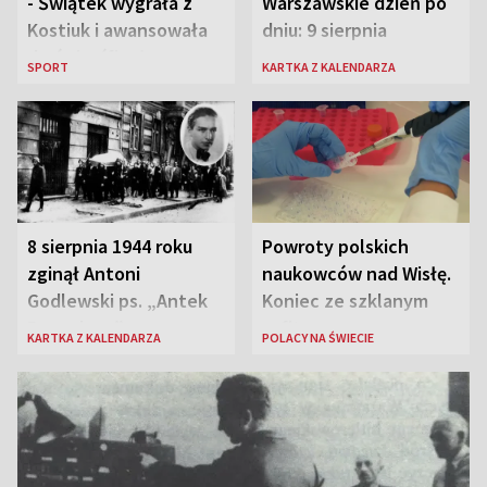
- Świątek wygrała z
Warszawskie dzień po
Kostiuk i awansowała
dniu: 9 sierpnia
do ćwierćfinału
SPORT
KARTKA Z KALENDARZA
8 sierpnia 1944 roku
Powroty polskich
zginął Antoni
naukowców nad Wisłę.
Godlewski ps. „Antek
Koniec ze szklanym
Rozpylacz”
sufitem
KARTKA Z KALENDARZA
POLACY NA ŚWIECIE