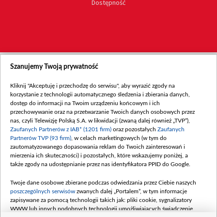
Dostępność
Szanujemy Twoją prywatność
Kliknij "Akceptuję i przechodzę do serwisu", aby wyrazić zgody na
korzystanie z technologii automatycznego śledzenia i zbierania danych,
dostęp do informacji na Twoim urządzeniu końcowym i ich
przechowywanie oraz na przetwarzanie Twoich danych osobowych przez
nas, czyli Telewizję Polską S.A. w likwidacji (zwaną dalej również „TVP”),
Zaufanych Partnerów z IAB* (1201 firm)
oraz pozostałych
Zaufanych
Partnerów TVP (93 firm)
, w celach marketingowych (w tym do
zautomatyzowanego dopasowania reklam do Twoich zainteresowań i
mierzenia ich skuteczności) i pozostałych, które wskazujemy poniżej, a
także zgody na udostępnianie przez nas identyfikatora PPID do Google.
Twoje dane osobowe zbierane podczas odwiedzania przez Ciebie naszych
poszczególnych serwisów
zwanych dalej „Portalem”, w tym informacje
zapisywane za pomocą technologii takich jak: pliki cookie, sygnalizatory
WWW lub innych podobnych technologii umożliwiających świadczenie