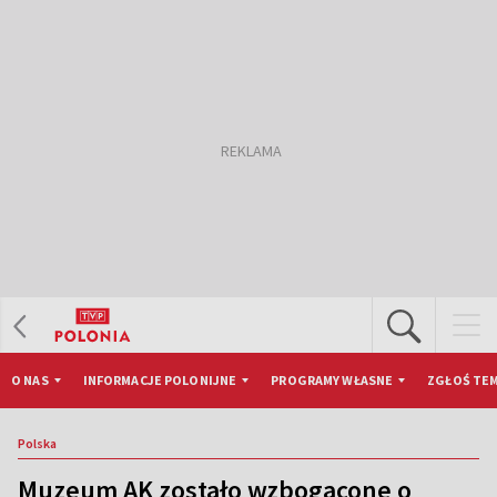
O NAS
INFORMACJE POLONIJNE
PROGRAMY WŁASNE
ZGŁOŚ TEM
Polska
Muzeum AK zostało wzbogacone o