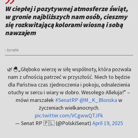
W ciepłej i pozytywnej atmosferze świąt,
w gronie najbliższych nam osób, cieszmy
się rozkwitającą kolorami wiosną i sobą
nawzajem
- życzyła.
🌿🐣„Głęboko wierzę w siłę wspólnoty, która pozwala
nam z ufnością patrzeć w przyszłość. Niech to będzie
dla Państwa czas zjednoczenia i pokoju, odnalezienia
otuchy w sercu i wiary w dobro. Wesołego Alleluja!” –
mówi marszałek
#SenatRP
@M_K_Blonska
w
życzeniach wielkanocnych.
pic.twitter.com/VCgwwQTJFk
— Senat RP 🇵🇱 (@PolskiSenat)
April 19, 2025