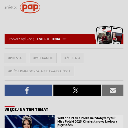
źródło:
Pobierz aplikację
TVP POLONIA
#POLSKA
#WIELKANOC
#ŻYCZENIA
#REŻYSER MAŁGORZATA KIDAWA-BŁOŃSKA
WIĘCEJ NA TEN TEMAT
Wiktoria Ptak z Podlasia zdobyła tytuł
Miss Polski 2026! Kim jest nowa królowa
piękności?