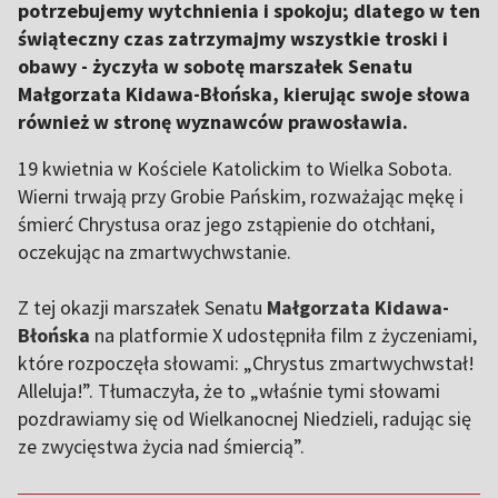
potrzebujemy wytchnienia i spokoju; dlatego w ten
świąteczny czas zatrzymajmy wszystkie troski i
obawy - życzyła w sobotę marszałek Senatu
Małgorzata Kidawa-Błońska, kierując swoje słowa
również w stronę wyznawców prawosławia.
19 kwietnia w Kościele Katolickim to Wielka Sobota.
Wierni trwają przy Grobie Pańskim, rozważając mękę i
śmierć Chrystusa oraz jego zstąpienie do otchłani,
oczekując na zmartwychwstanie.
Z tej okazji marszałek Senatu
Małgorzata Kidawa-
Błońska
na platformie X udostępniła film z życzeniami,
które rozpoczęła słowami: „Chrystus zmartwychwstał!
Alleluja!”. Tłumaczyła, że to „właśnie tymi słowami
pozdrawiamy się od Wielkanocnej Niedzieli, radując się
ze zwycięstwa życia nad śmiercią”.
,,