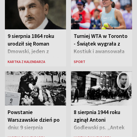
9 sierpnia 1864 roku
Turniej WTA w Toronto
urodził się Roman
- Świątek wygrała z
Dmowski, jeden z
Kostiuk i awansowała
„ojców” niepodległej
do ćwierćfinału
KARTKA Z KALENDARZA
SPORT
Polski
Powstanie
8 sierpnia 1944 roku
Warszawskie dzień po
zginął Antoni
dniu: 9 sierpnia
Godlewski ps. „Antek
Rozpylacz”