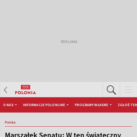
O NAS
INFORMACJE POLONIJNE
PROGRAMY WŁASNE
ZGŁOŚ TEM
Polska
Marszałek Senatu: W ten świąteczny