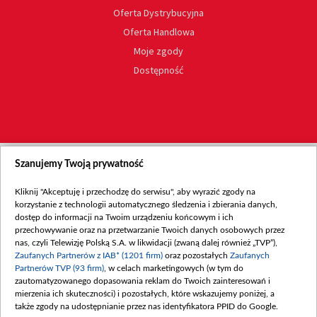
Oferta Dystrybucyjna
Oferta Handlowa
Moje zgody
Dostępność
Szanujemy Twoją prywatność
Kliknij "Akceptuję i przechodzę do serwisu", aby wyrazić zgody na
korzystanie z technologii automatycznego śledzenia i zbierania danych,
dostęp do informacji na Twoim urządzeniu końcowym i ich
przechowywanie oraz na przetwarzanie Twoich danych osobowych przez
nas, czyli Telewizję Polską S.A. w likwidacji (zwaną dalej również „TVP”),
Zaufanych Partnerów z IAB* (1201 firm)
oraz pozostałych
Zaufanych
Partnerów TVP (93 firm)
, w celach marketingowych (w tym do
zautomatyzowanego dopasowania reklam do Twoich zainteresowań i
mierzenia ich skuteczności) i pozostałych, które wskazujemy poniżej, a
także zgody na udostępnianie przez nas identyfikatora PPID do Google.