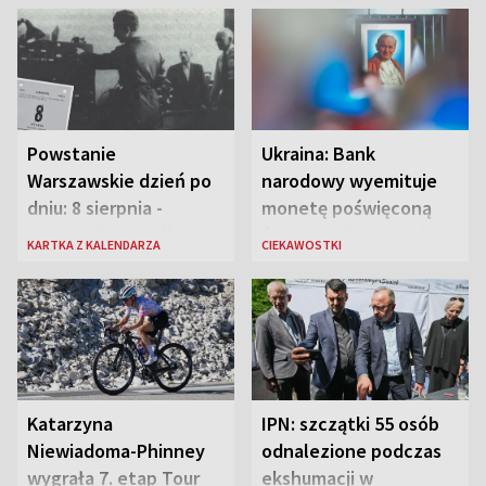
Powstanie
Ukraina: Bank
Warszawskie dzień po
narodowy wyemituje
dniu: 8 sierpnia -
monetę poświęconą
rozbrzmiewa radio
św. Janowi Pawłowi II
KARTKA Z KALENDARZA
CIEKAWOSTKI
„Błyskawica”, śmierć
„Antka Rozpylacza”
Katarzyna
IPN: szczątki 55 osób
Niewiadoma-Phinney
odnalezione podczas
wygrała 7. etap Tour
ekshumacji w