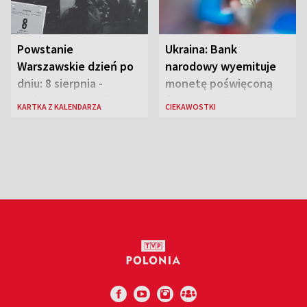
Powstanie
Ukraina: Bank
Warszawskie dzień po
narodowy wyemituje
dniu: 8 sierpnia -
monetę poświęconą
rozbrzmiewa radio
św. Janowi Pawłowi II
KARTKA Z KALENDARZA
CIEKAWOSTKI
„Błyskawica”, śmierć
„Antka Rozpylacza”