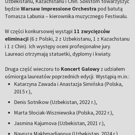
Uzbekistanu, Kazachstanu i Chin. Solistom towarzyszyć
będzie
Warsaw Impressione Orchestra
pod batutą
Tomasza Labunia – kierownika muzycznego Festiwalu.
W części konkursowej wystąpi
11 zwycięzców
eliminacji
(6 z Polski, 2 z Uzbekistanu, 1 z Kazachstanu
i 1 z Chin). Ich występy oceni profesjonalne jury.
Laureaci otrzymają statuetki, dyplomy i kwiaty.
Druga część wieczoru to
Koncert Galowy
z udziałem
ośmiorga laureatów poprzednich edycji. Wystąpią m.in.:
Katarzyna Zawada i Anastazja Simińska (Polska,
2015 r.),
Denis Sotnikow (Uzbekistan, 2022 r.),
Marta Słociak-Wiszniewska (Polska, 2022 r.),
Jasmina Kajumova (Uzbekistan, 2021 r.),
Navruza Makhmadjanova (Uzbekistan, 2024 r.),