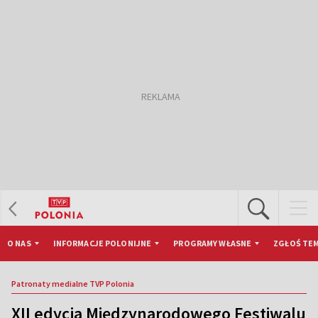
O NAS
INFORMACJE POLONIJNE
PROGRAMY WŁASNE
ZGŁOŚ TEM
Patronaty medialne TVP Polonia
XII edycja Międzynarodowego Festiwalu