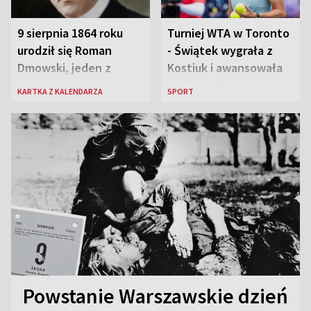
9 sierpnia 1864 roku
Turniej WTA w Toronto
urodził się Roman
- Świątek wygrała z
Dmowski, jeden z
Kostiuk i awansowała
„ojców” niepodległej
do ćwierćfinału
KARTKA Z KALENDARZA
SPORT
Polski
Powstanie Warszawskie dzień