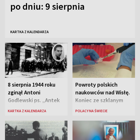
po dniu: 9 sierpnia
KARTKA Z KALENDARZA
8 sierpnia 1944 roku
Powroty polskich
zginął Antoni
naukowców nad Wisłę.
Godlewski ps. „Antek
Koniec ze szklanym
Rozpylacz”
sufitem
KARTKA Z KALENDARZA
POLACY NA ŚWIECIE