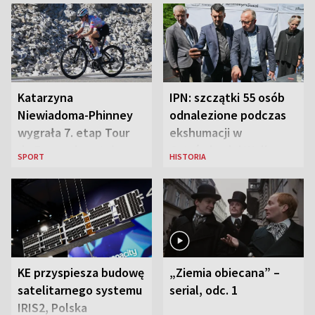
Katarzyna
IPN: szczątki 55 osób
Niewiadoma-Phinney
odnalezione podczas
wygrała 7. etap Tour
ekshumacji w
de France i została
Ostrówkach i Woli
SPORT
HISTORIA
liderką wyścigu
Ostrowieckiej
KE przyspiesza budowę
„Ziemia obiecana” –
satelitarnego systemu
serial, odc. 1
IRIS2, Polska