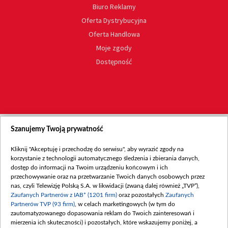
Biuro Reklamy
Oferta Dystrybucyjna
Oferta Handlowa
Moje zgody
Dostępność
Szanujemy Twoją prywatność
Kliknij "Akceptuję i przechodzę do serwisu", aby wyrazić zgody na
korzystanie z technologii automatycznego śledzenia i zbierania danych,
dostęp do informacji na Twoim urządzeniu końcowym i ich
przechowywanie oraz na przetwarzanie Twoich danych osobowych przez
nas, czyli Telewizję Polską S.A. w likwidacji (zwaną dalej również „TVP”),
Zaufanych Partnerów z IAB* (1201 firm)
oraz pozostałych
Zaufanych
Partnerów TVP (93 firm)
, w celach marketingowych (w tym do
zautomatyzowanego dopasowania reklam do Twoich zainteresowań i
mierzenia ich skuteczności) i pozostałych, które wskazujemy poniżej, a