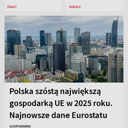
przeznaczy 656 mln
ŚWIAT
SERIALE
euro
Polska szóstą największą
gospodarką UE w 2025 roku.
Najnowsze dane Eurostatu
GOSPODARKA