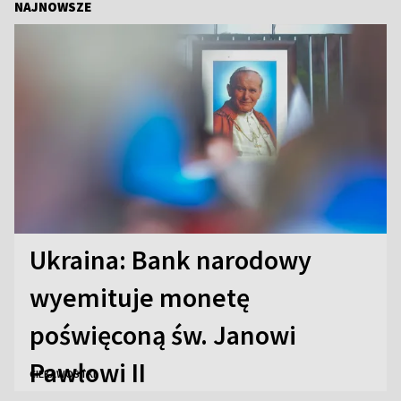
NAJNOWSZE
Ukraina: Bank narodowy
wyemituje monetę
poświęconą św. Janowi
Pawłowi II
CIEKAWOSTKI