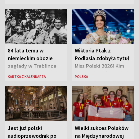
84 lata temu w
Wiktoria Ptak z
niemieckim obozie
Podlasia zdobyła tytuł
zagłady w Treblince
Miss Polski 2026! Kim
zmarł Janusz Korczak
jest nowa królowa
KARTKA Z KALENDARZA
POLSKA
piękności?
Jest już polski
Wielki sukces Polaków
audioprzewodnik po
na Międzynarodowej