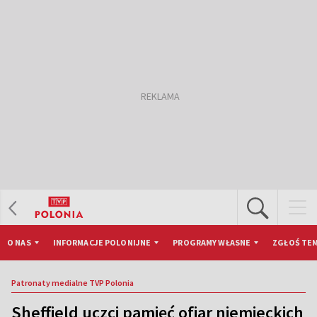
O NAS
INFORMACJE POLONIJNE
PROGRAMY WŁASNE
ZGŁOŚ TEM
Patronaty medialne TVP Polonia
Sheffield uczci pamięć ofiar niemieckich