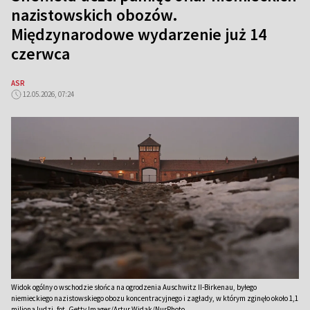
nazistowskich obozów.
Międzynarodowe wydarzenie już 14
czerwca
ASR
12.05.2026, 07:24
Widok ogólny o wschodzie słońca na ogrodzenia Auschwitz II-Birkenau, byłego
niemieckiego nazistowskiego obozu koncentracyjnego i zagłady, w którym zginęło około 1,1
miliona ludzi, fot. Getty Images/Artur Widak/NurPhoto