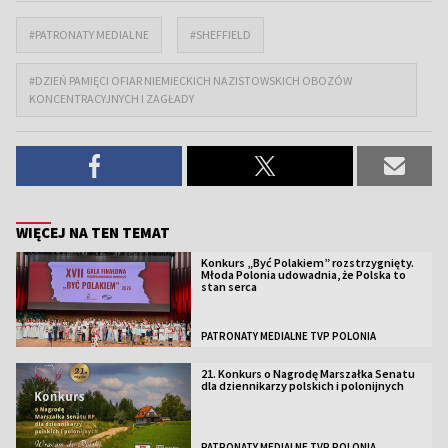
#PATRONATY MEDIALNE
#SHEFFIELD
#DZIEŃ PAMIĘCI OFIAR NIEMIECKICH NAZISTOWSKICH OBOZÓW
KONCENTRACYJNYCH I ZAGŁADY
WIĘCEJ NA TEN TEMAT
Konkurs „Być Polakiem” rozstrzygnięty.
Młoda Polonia udowadnia, że Polska to
stan serca
PATRONATY MEDIALNE TVP POLONIA
21. Konkurs o Nagrodę Marszałka Senatu
dla dziennikarzy polskich i polonijnych
PATRONATY MEDIALNE TVP POLONIA