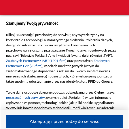
Szanujemy Twoją prywatność
Kliknij "Akceptuję i przechodzę do serwisu", aby wyrazić zgody na
korzystanie z technologii automatycznego śledzenia i zbierania danych,
dostęp do informacji na Twoim urządzeniu końcowym i ich
przechowywanie oraz na przetwarzanie Twoich danych osobowych przez
nas, czyli Telewizję Polską S.A. w likwidacji (zwaną dalej również „TVP”),
Zaufanych Partnerów z IAB* (1201 firm)
oraz pozostałych
Zaufanych
Partnerów TVP (93 firm)
, w celach marketingowych (w tym do
zautomatyzowanego dopasowania reklam do Twoich zainteresowań i
mierzenia ich skuteczności) i pozostałych, które wskazujemy poniżej, a
także zgody na udostępnianie przez nas identyfikatora PPID do Google.
Twoje dane osobowe zbierane podczas odwiedzania przez Ciebie naszych
poszczególnych serwisów
zwanych dalej „Portalem”, w tym informacje
zapisywane za pomocą technologii takich jak: pliki cookie, sygnalizatory
WWW lub innych podobnych technologii umożliwiających świadczenie
dopasowanych i bezpiecznych usług, personalizację treści oraz reklam,
udostępnianie funkcji mediów społecznościowych oraz analizowanie ruchu
Akceptuję i przechodzę do serwisu
w Internecie.