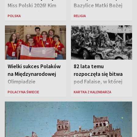
Miss Polski 2026! Kim
Bazylice Matki Bożej
jest nowa królowa
Większej w Rzymie
POLSKA
RELIGIA
piękności?
Wielki sukces Polaków
82 lata temu
na Międzynarodowej
rozpoczęła się bitwa
Olimpiadzie
pod Falaise, w której
Lingwistycznej
brała udział 1. Dywizja
POLACY NA ŚWIECIE
KARTKA Z KALENDARZA
Pancerna gen. Maczka