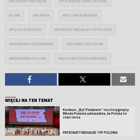
#PATRONATY MEDIALNE
#POLSKAÉIRE SLAVIC FESTIVAL
#CORK
#IRLANDIA
#POLONIA W IRLANDII
#POLACY W IRLANDII
#PATRONAT MEDIALNY TVP POLONIA
#KATARZYNA TĘSIOROWSKA
#FESTIWAL POLONIJNY
#WYDARZENIA POLONII
#KULTURA POLSKA W IRLANDII
WIĘCEJ NA TEN TEMAT
Konkurs „Być Polakiem” rozstrzygnięty.
Młoda Polonia udowadnia, że Polska to
stan serca
PATRONATY MEDIALNE TVP POLONIA