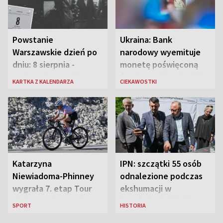
Powstanie
Ukraina: Bank
Warszawskie dzień po
narodowy wyemituje
dniu: 8 sierpnia -
monetę poświęconą
rozbrzmiewa radio
św. Janowi Pawłowi II
KARTKA Z KALENDARZA
CIEKAWOSTKI
„Błyskawica”, śmierć
„Antka Rozpylacza”
Katarzyna
IPN: szczątki 55 osób
Niewiadoma-Phinney
odnalezione podczas
wygrała 7. etap Tour
ekshumacji w
de France i została
Ostrówkach i Woli
SPORT
HISTORIA
liderką wyścigu
Ostrowieckiej