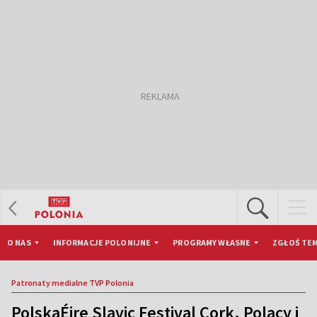
O NAS
INFORMACJE POLONIJNE
PROGRAMY WŁASNE
ZGŁOŚ TEM
Patronaty medialne TVP Polonia
PolskaÉire Slavic Festival Cork. Polacy i