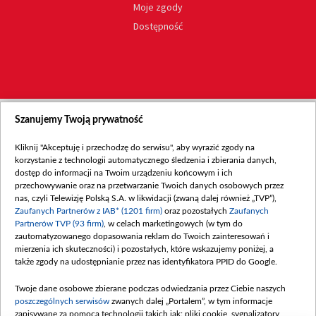
Moje zgody
Dostępność
Szanujemy Twoją prywatność
Kliknij "Akceptuję i przechodzę do serwisu", aby wyrazić zgody na
korzystanie z technologii automatycznego śledzenia i zbierania danych,
dostęp do informacji na Twoim urządzeniu końcowym i ich
przechowywanie oraz na przetwarzanie Twoich danych osobowych przez
nas, czyli Telewizję Polską S.A. w likwidacji (zwaną dalej również „TVP”),
Zaufanych Partnerów z IAB* (1201 firm)
oraz pozostałych
Zaufanych
Partnerów TVP (93 firm)
, w celach marketingowych (w tym do
zautomatyzowanego dopasowania reklam do Twoich zainteresowań i
mierzenia ich skuteczności) i pozostałych, które wskazujemy poniżej, a
także zgody na udostępnianie przez nas identyfikatora PPID do Google.
Twoje dane osobowe zbierane podczas odwiedzania przez Ciebie naszych
poszczególnych serwisów
zwanych dalej „Portalem”, w tym informacje
zapisywane za pomocą technologii takich jak: pliki cookie, sygnalizatory