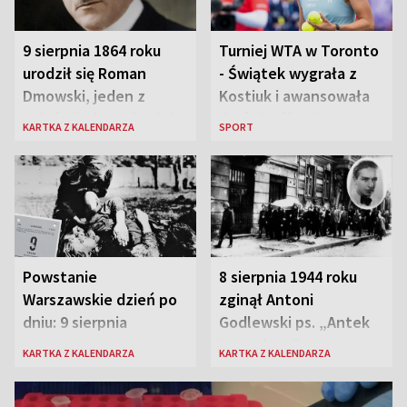
9 sierpnia 1864 roku
Turniej WTA w Toronto
urodził się Roman
- Świątek wygrała z
Dmowski, jeden z
Kostiuk i awansowała
„ojców” niepodległej
do ćwierćfinału
KARTKA Z KALENDARZA
SPORT
Polski
Powstanie
8 sierpnia 1944 roku
Warszawskie dzień po
zginął Antoni
dniu: 9 sierpnia
Godlewski ps. „Antek
Rozpylacz”
KARTKA Z KALENDARZA
KARTKA Z KALENDARZA