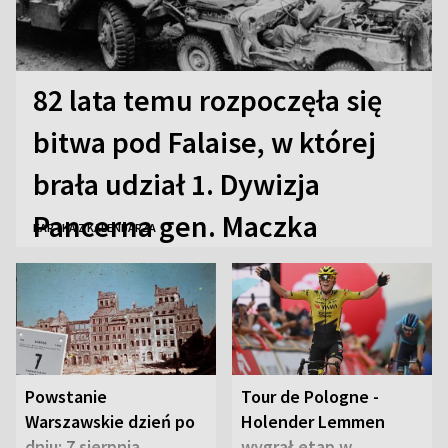
82 lata temu rozpoczęła się
bitwa pod Falaise, w której
brała udział 1. Dywizja
Pancerna gen. Maczka
KARTKA Z KALENDARZA
Powstanie
Tour de Pologne -
Warszawskie dzień po
Holender Lemmen
dniu: 7 sierpnia
wygrał etap w