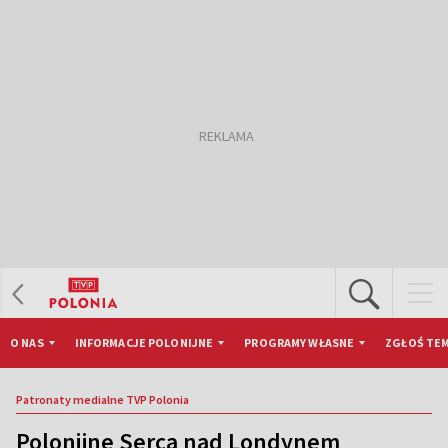
O NAS
INFORMACJE POLONIJNE
PROGRAMY WŁASNE
ZGŁOŚ TEM
Patronaty medialne TVP Polonia
Polonijne Serca nad Londynem