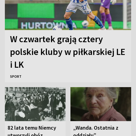
W czwartek grają cztery
polskie kluby w piłkarskiej LE
i LK
SPORT
82 lata temu Niemcy
„Wanda. Ostatnia z
utworzyli obóz
oddziału”