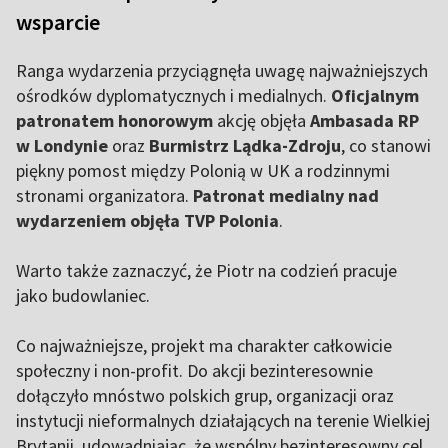
wsparcie
Ranga wydarzenia przyciągnęła uwagę najważniejszych
ośrodków dyplomatycznych i medialnych.
Oficjalnym
patronatem honorowym
akcję objęła
Ambasada RP
w Londynie
oraz
Burmistrz Lądka-Zdroju
, co stanowi
piękny pomost między Polonią w UK a rodzinnymi
stronami organizatora.
Patronat medialny nad
wydarzeniem objęła TVP Polonia
.
Warto także zaznaczyć, że Piotr na codzień pracuje
jako budowlaniec.
Co najważniejsze, projekt ma charakter całkowicie
społeczny i non-profit. Do akcji bezinteresownie
dołączyło mnóstwo polskich grup, organizacji oraz
instytucji nieformalnych działających na terenie Wielkiej
Brytanii, udowadniając, że wspólny bezinteresowny cel