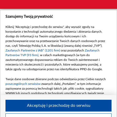
Szanujemy Twoją prywatność
Kliknij "Akceptuję i przechodzę do serwisu", aby wyrazić zgody na
korzystanie z technologii automatycznego śledzenia i zbierania danych,
dostęp do informacji na Twoim urządzeniu końcowym i ich
przechowywanie oraz na przetwarzanie Twoich danych osobowych przez
nas, czyli Telewizję Polską S.A. w likwidacji (zwaną dalej również „TVP”),
Zaufanych Partnerów z IAB* (1201 firm)
oraz pozostałych
Zaufanych
Partnerów TVP (93 firm)
, w celach marketingowych (w tym do
zautomatyzowanego dopasowania reklam do Twoich zainteresowań i
mierzenia ich skuteczności) i pozostałych, które wskazujemy poniżej, a
także zgody na udostępnianie przez nas identyfikatora PPID do Google.
Twoje dane osobowe zbierane podczas odwiedzania przez Ciebie naszych
poszczególnych serwisów
zwanych dalej „Portalem”, w tym informacje
zapisywane za pomocą technologii takich jak: pliki cookie, sygnalizatory
WWW lub innych podobnych technologii umożliwiających świadczenie
dopasowanych i bezpiecznych usług, personalizację treści oraz reklam,
udostępnianie funkcji mediów społecznościowych oraz analizowanie ruchu
Akceptuję i przechodzę do serwisu
w Internecie.