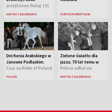
przejściowy Dulag 121
KARTKA Z KALENDARZA
FILMY DOKUMENTALNE
Dni Konia Arabskiego w
Zielone światło dla
Janowie Podlaskim.
jazzu. 70 lat temu w
Czas na Pride of Poland
Polsce odbył się
pierwszy festiwal
POLSKA
KARTKA Z KALENDARZA
jazzowy