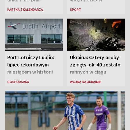
Karpaczu i został
KARTKA Z KALENDARZA
SPORT
liderem
Port Lotniczy Lublin:
Ukraina: Cztery osoby
lipiec rekordowym
zginęły, ok. 40 zostało
miesiącem w historii
rannych w ciągu
lotniska
ostatniej doby w
GOSPODARKA
WOJNA NA UKRAINIE
rosyjskich atakach