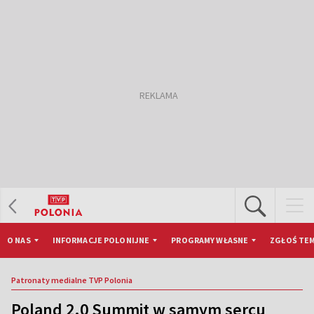
O NAS
INFORMACJE POLONIJNE
PROGRAMY WŁASNE
ZGŁOŚ TEM
Patronaty medialne TVP Polonia
Poland 2.0 Summit w samym sercu