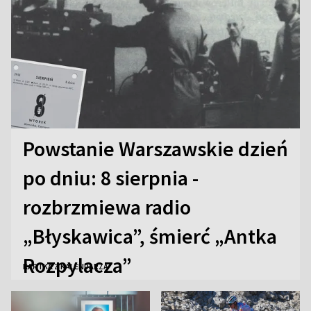
Powstanie Warszawskie dzień
po dniu: 8 sierpnia -
rozbrzmiewa radio
„Błyskawica”, śmierć „Antka
Rozpylacza”
KARTKA Z KALENDARZA