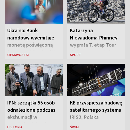
Ukraina: Bank
Katarzyna
narodowy wyemituje
Niewiadoma-Phinney
monetę poświęconą
wygrała 7. etap Tour
św. Janowi Pawłowi II
de France i została
CIEKAWOSTKI
SPORT
liderką wyścigu
IPN: szczątki 55 osób
KE przyspiesza budowę
odnalezione podczas
satelitarnego systemu
ekshumacji w
IRIS2, Polska
Ostrówkach i Woli
przeznaczy 656 mln
HISTORIA
ŚWIAT