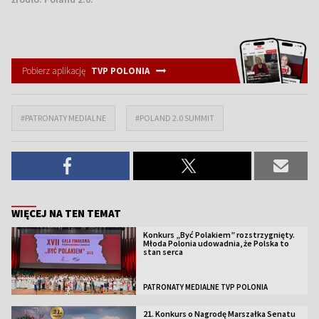
Pobierz aplikację
TVP POLONIA
#PATRONATY MEDIALNE
#POLAND 2.0 SUMMIT
WIĘCEJ NA TEN TEMAT
Konkurs „Być Polakiem” rozstrzygnięty.
Młoda Polonia udowadnia, że Polska to
stan serca
PATRONATY MEDIALNE TVP POLONIA
21. Konkurs o Nagrodę Marszałka Senatu