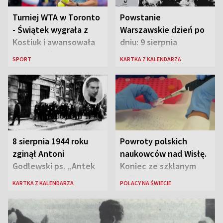
Turniej WTA w Toronto
Powstanie
- Świątek wygrała z
Warszawskie dzień po
Kostiuk i awansowała
dniu: 9 sierpnia
do ćwierćfinału
SPORT
KARTKA Z KALENDARZA
8 sierpnia 1944 roku
Powroty polskich
zginął Antoni
naukowców nad Wisłę.
Godlewski ps. „Antek
Koniec ze szklanym
Rozpylacz”
sufitem
KARTKA Z KALENDARZA
POLACY NA ŚWIECIE