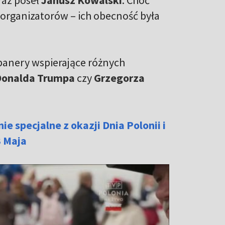
 organizatorów – ich obecność była
 banery wspierające różnych
Donalda Trumpa
czy
Grzegorza
e specjalne z okazji Dnia Polonii i
3 Maja