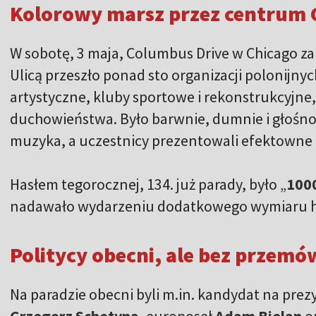
Kolorowy marsz przez centrum 
W sobotę, 3 maja, Columbus Drive w Chicago zam
Ulicą przeszło ponad sto organizacji polonijnyc
artystyczne, kluby sportowe i rekonstrukcyjne, 
duchowieństwa. Było barwnie, dumnie i głośno 
muzyka, a uczestnicy prezentowali efektowne p
Hasłem tegorocznej, 134. już parady, było „
1000
nadawało wydarzeniu dodatkowego wymiaru h
Politycy obecni, ale bez przemó
Na paradzie obecni byli m.in. kandydat na pre
Grzegorz Schetyna
, europoseł
Adam Bielan
o