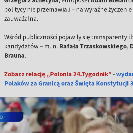
politycy nie przemawiali – na wyraźne życzenie
zauważalna.
Wśród publiczności pojawiły się transparenty i
kandydatów – m.in.
Rafała Trzaskowskiego
,
Brauna
.
Zobacz relację „Polonia 24.Tygodnik”
-
wydani
Polaków za Granicą oraz Święta Konstytucji 