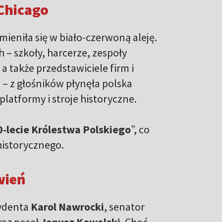
Chicago
ieniła się w biało-czerwoną aleję.
h – szkoły, harcerze, zespoły
a także przedstawiciele firm i
– z głośników płynęła polska
latformy i stroje historyczne.
-lecie Królestwa Polskiego
”, co
istorycznego.
wień
zydenta
Karol Nawrocki
, senator
raz poseł
Janusz Kowalski
. Choć