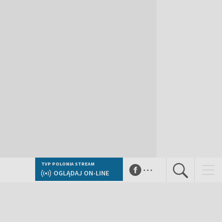
...
TVP POLONIA STREAM
OGLĄDAJ ON-LINE