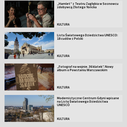
„Hamlet” z Teatru Zagłębia w Sosnowcu
zdobywcą Złotego Yoricka
KULTURA
Lista Światowego Dziedzictwa UNESCO:
18 cudów z Polski
KULTURA
„Fotograf na wojnie. 36 klatek”. Nowy
album o Powstaniu Warszawskim
KULTURA
Modernistyczne Centrum Gdyni wpisane
na Listę Światowego Dziedzictwa
UNESCO
KULTURA