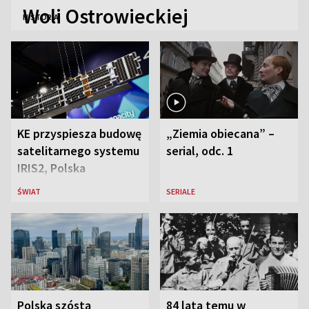
Woli Ostrowieckiej
HISTORIA
KE przyspiesza budowę
„Ziemia obiecana” –
satelitarnego systemu
serial, odc. 1
IRIS2, Polska
przeznaczy 656 mln
ŚWIAT
SERIALE
euro
Polska szóstą
84 lata temu w