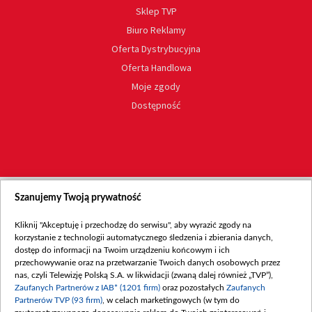
Sklep TVP
Biuro Reklamy
Oferta Dystrybucyjna
Oferta Handlowa
Moje zgody
Dostępność
Szanujemy Twoją prywatność
Kliknij "Akceptuję i przechodzę do serwisu", aby wyrazić zgody na
korzystanie z technologii automatycznego śledzenia i zbierania danych,
dostęp do informacji na Twoim urządzeniu końcowym i ich
przechowywanie oraz na przetwarzanie Twoich danych osobowych przez
nas, czyli Telewizję Polską S.A. w likwidacji (zwaną dalej również „TVP”),
Zaufanych Partnerów z IAB* (1201 firm)
oraz pozostałych
Zaufanych
Partnerów TVP (93 firm)
, w celach marketingowych (w tym do