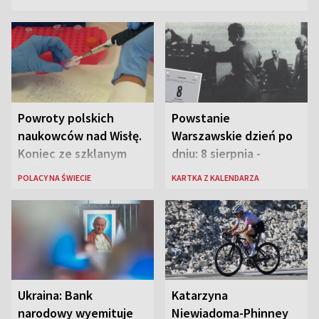
Powroty polskich
Powstanie
naukowców nad Wisłę.
Warszawskie dzień po
Koniec ze szklanym
dniu: 8 sierpnia -
sufitem
rozbrzmiewa radio
POLACY NA ŚWIECIE
KARTKA Z KALENDARZA
„Błyskawica”, śmierć
„Antka Rozpylacza”
Ukraina: Bank
Katarzyna
narodowy wyemituje
Niewiadoma-Phinney