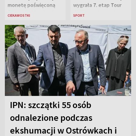
monetę poświęconą
wygrała 7. etap Tour
św. Janowi Pawłowi II
de France i została
CIEKAWOSTKI
SPORT
liderką wyścigu
IPN: szczątki 55 osób
odnalezione podczas
ekshumacji w Ostrówkach i